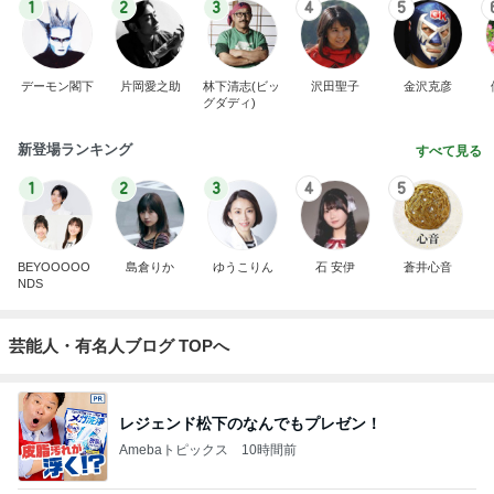
1
2
3
4
5
デーモン閣下
片岡愛之助
林下清志(ビッ
沢田聖子
金沢克彦
グダディ)
新登場ランキング
すべて見る
1
2
3
4
5
BEYOOOOO
島倉りか
ゆうこりん
石 安伊
蒼井心音
NDS
芸能人・有名人ブログ TOPへ
レジェンド松下のなんでもプレゼン！
Amebaトピックス
10時間前