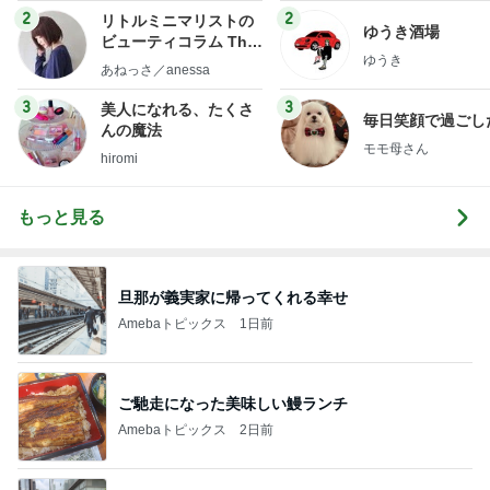
2
2
リトルミニマリストの
ゆうき酒場
ビューティコラム The
ゆうき
little minimalist's bea
あねっさ／anessa
uty colum
3
3
美人になれる、たくさ
毎日笑顔で過ごし
んの魔法
モモ母さん
hiromi
もっと見る
旦那が義実家に帰ってくれる幸せ
Amebaトピックス
1日前
ご馳走になった美味しい鰻ランチ
Amebaトピックス
2日前