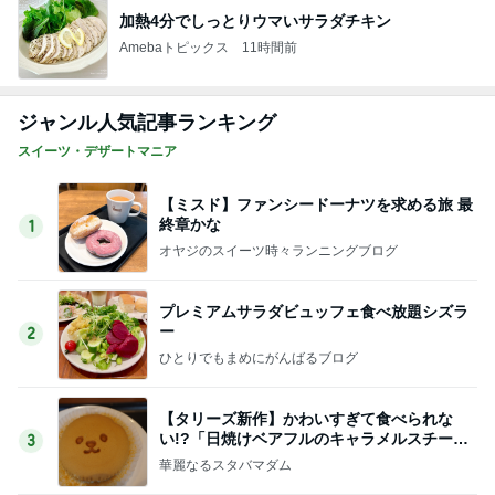
加熱4分でしっとりウマいサラダチキン
Amebaトピックス
11時間前
ジャンル人気記事ランキング
スイーツ・デザートマニア
【ミスド】ファンシードーナツを求める旅 最
終章かな
1
オヤジのスイーツ時々ランニングブログ
プレミアムサラダビュッフェ食べ放題シズラ
ー
2
ひとりでもまめにがんばるブログ
【タリーズ新作】かわいすぎて食べられな
い!?「日焼けベアフルのキャラメルスチーム
3
ケーキ」を実食
華麗なるスタバマダム