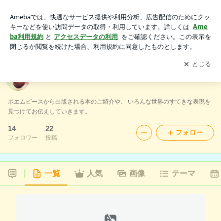
だれかのことばに会いにいく
アプリをダウンロードして
ブログの更新通知
を受け取りまし
開く
ょう。
だれかのことばに会いにいく
ポエムピースから出版される本のご紹介や、 いろんな世界のすてきな表現を
見つけてお伝えしていきます。
14
22
フォロー
フォロワー
投稿
一覧
人気
画像
テーマ