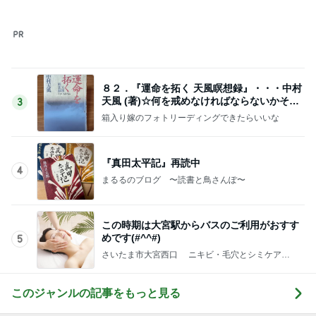
このジャンルの記事をもっと見る
レジェンド松下のなんでもプレゼン！
Amebaトピックス
21時間前
團十郎 みんなで歩いた初めての朝
Amebaトピックス
1日前
帰国した友達からの嬉しいお土産
Amebaトピックス
1日前
クロ 娘が夢中なシール帳の好きな所
Amebaトピックス
11時間前