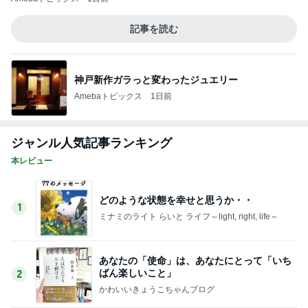
1
ミナミのライト らいと ライフ～light, right, life～
あなたの「使命」は、あなたにとって「いち
ばん楽しいこと」
2
かわいいきょうこちゃんブログ
８２．『運命を拓く 天風瞑想録』・・・中村
天風 (著)☆何を戒めなければならないかそれ
3
は“恐怖”
箱入り嫁のフォトリーディングできたらいいな
『真田太平記』再読中
4
まるるのブログ 〜読書と鳥さんぽ〜
この時期は大宮駅からバスのご利用がおすす
めです(#^^#)
5
さいたま市大宮西口 ニキビ・毛穴とシミケア専
門フェイシャル