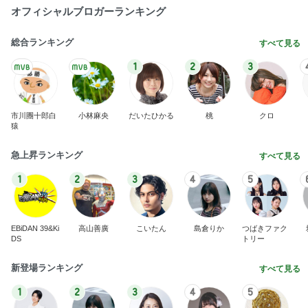
オフィシャルブロガーランキング
総合ランキング
すべて見る
1
2
3
市川團十郎白
小林麻央
だいたひかる
桃
クロ
猿
急上昇ランキング
すべて見る
1
2
3
4
5
EBiDAN 39&Ki
高山善廣
こいたん
島倉りか
つばきファク
DS
トリー
新登場ランキング
すべて見る
1
2
3
4
5