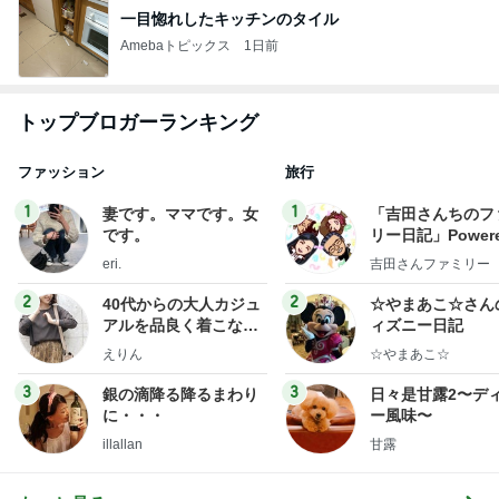
一目惚れしたキッチンのタイル
Amebaトピックス
1日前
トップブロガーランキング
ファッション
旅行
1
1
妻です。ママです。女
「吉田さんちのフ
です。
リー日記」Powere
y Ameba 吉田さ
eri.
吉田さんファミリー
ミリーオフィシャ
ログ
2
2
40代からの大人カジュ
☆やまあこ☆さん
アルを品良く着こなす
ィズニー日記
ファッションブログ
えりん
☆やまあこ☆
3
3
銀の滴降る降るまわり
日々是甘露2〜デ
に・・・
ー風味〜
illallan
甘露