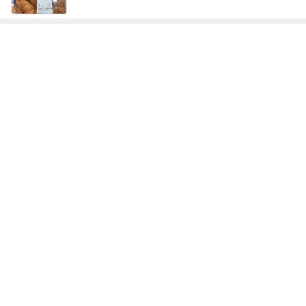
疲れた心と体に求めていたアイス
Amebaトピックス
11時間前
記事を読む
高橋英樹 カメラで人を消した写真
Amebaトピックス
1日前
カワイイ奴らめと思った子の行動
Amebaトピックス
21時間前
高野豆腐で作る飽きないそぼろ