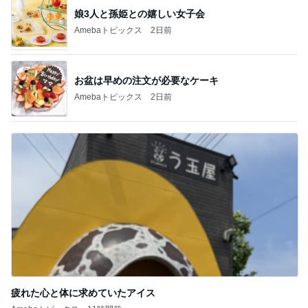
記事を読む
夫と疑った空港の1ポンドの品物
Amebaトピックス
16時間前
毎年楽しみにしているスタンプラリー
Amebaトピックス
22時間前
豪華すぎて夫に引かれた朝ごはん
Amebaトピックス
20時間前
小倉優子 息子達とくら寿司昼食
Amebaトピックス
1日前