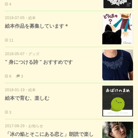
4
2018-07-05
・
絵本
絵本作品を募集しています＊
11
2018-05-07
・
グッズ
” 身につける詩 ” おすすめです
6
3
2018-01-19
・
絵本
絵本で育む、楽しむ
3
2017-09-29
・
お知らせ
「冰の焔とそこにある恋と」朗読で楽し