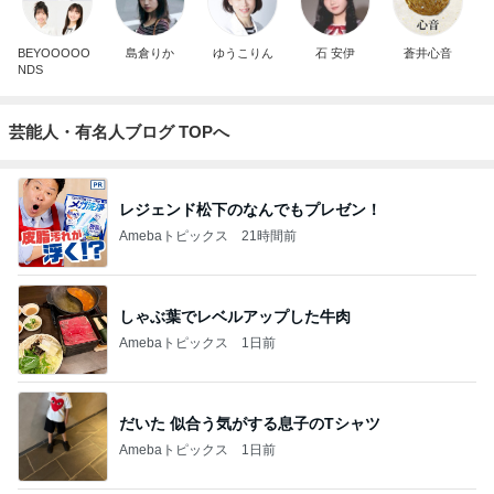
BEYOOOOO
島倉りか
ゆうこりん
石 安伊
蒼井心音
NDS
芸能人・有名人ブログ TOPへ
レジェンド松下のなんでもプレゼン！
Amebaトピックス
21時間前
しゃぶ葉でレベルアップした牛肉
Amebaトピックス
1日前
だいた 似合う気がする息子のTシャツ
Amebaトピックス
1日前