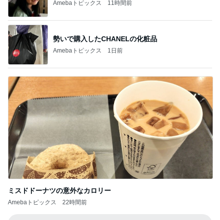
川崎希 紛失し作り直した夫の鍵
Amebaトピックス
1日前
つけてみて気づく室温のエグさ
Amebaトピックス
1日前
娘達のリクエストで作った甘辛チキン
Amebaトピックス
1日前
加熱4分でしっとりウマいサラダチキン
Amebaトピックス
21時間前