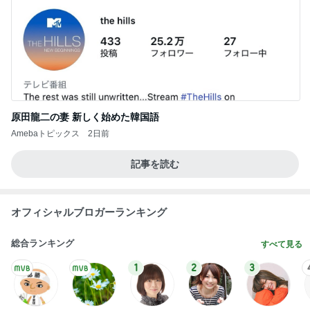
次世代掃除機がやってきた！！
Amebaトピックス
19時間前
失意の中の気になってた博多ラーメン
Amebaトピックス
1日前
私と次女が発熱中に頼もしい長女
Amebaトピックス
23時間前
原田龍二 猫の日のたくさんの愛猫
Amebaトピックス
1日前
投資方針に合う企業のみ買う決意
Amebaトピックス
2日前