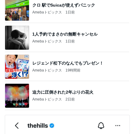
猿
急上昇ランキング
すべて見る
1
2
3
4
5
木村直人
BEYOOOOO
美川憲一
吉岡淳
水森かおり
NDS
新登場ランキング
すべて見る
1
2
3
4
5
BEYOOOOO
島倉りか
ゆうこりん
MOMIママ
石 安伊
NDS
芸能人・有名人ブログ TOPへ