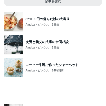
長年愛される京都レトロ喫茶の味
Amebaトピックス
2日前
記事を読む
東MAX 毎年恒例の館山の花火大会
Amebaトピックス
20時間前
ジャンル人気記事ランキング
ディズニーレポ
本日のパークレポート（夏休みだけどそこま
で混雑してない東京ディズニーリゾート
1
「吉田さんちのファミリー日記」Powered by Ame
ba 吉田さんファミリーオフィシャルブログ