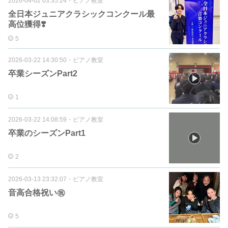
2026-04-02 03:35:24
・
ピアノ教室
全日本ジュニアクラシックコンクール最
高位獲得❣️
5
2026-03-22 14:30:50
・
ピアノ教室
卒業シーズンPart2
1
2026-03-22 14:08:59
・
ピアノ教室
卒業のシーズンPart1
2
2026-03-13 23:32:07
・
ピアノ教室
音高合格祝い㊗️
5