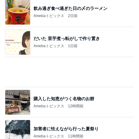
おかわり3皿で義母がした勘違い
Amebaトピックス
14時間前
記事を読む
母の葬式をひとりで行った日の虹
Amebaトピックス
10時間前
桃の母 お得すぎて心配になる特典
Amebaトピックス
2日前
橋本じゅん 5km彷徨った旅の決着
Amebaトピックス
11時間前