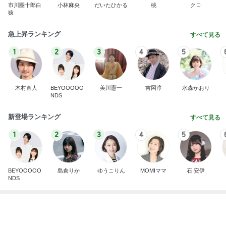
團十郎 あさ散歩で眺めた素敵な関係
Amebaトピックス
10時間前
記事を読む
3つ100円の傷んだ桃の大当り
Amebaトピックス
1日前