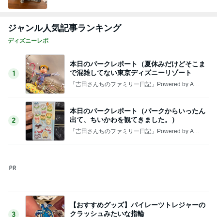
1年で起きた7トラブルを本社へ報告
Amebaトピックス
17時間前
記事を読む
スーパーで買った牛カルビ重とスイカ
Amebaトピックス
1日前
夫と疑った空港の1ポンドの品物
Amebaトピックス
1日前
構音障害の訓練方法より大切なこと
Amebaトピックス
10時間前