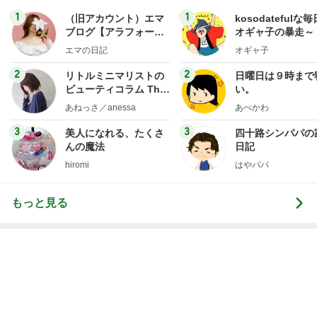
クロ 駅でSuicaが使えずパニック
Amebaトピックス
1日前
1人予約でまさかの無断キャンセル
Amebaトピックス
1日前
レジェンド松下のなんでもプレゼン！
Amebaトピックス
19時間前
迫力に圧倒された2年ぶりの花火
Amebaトピックス
2日前