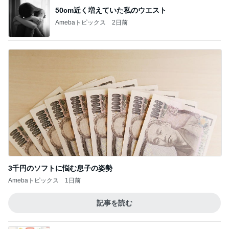
本日のパークレポート（パークからいったん
出て、ちいかわを観てきました。）
2
「吉田さんちのファミリー日記」Powered by Ame
ba 吉田さんファミリーオフィシャルブログ
【おすすめグッズ】パイレーツトレジャーの
クラッシュみたいな指輪
3
「吉田さんちのファミリー日記」Powered by Ame
ba 吉田さんファミリーオフィシャルブログ
深夜のお茶会
4
I＆Cママ 我が家のディズニー♡ブログ
【もはや機内販売ではない、機内販売】@JA
L
5
日々是甘露2〜ディズニー風味〜