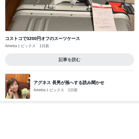
ワークマンのスニーカーより高い靴下
Amebaトピックス
12時間前
記事を読む
遠藤の妻 歯磨き粉まみれの子の荷物
Amebaトピックス
1日前
旦那が3切れも残したとんかつ
Amebaトピックス
2日前
ほろっとほどけるほうじ茶の食感
Amebaトピックス
18時間前