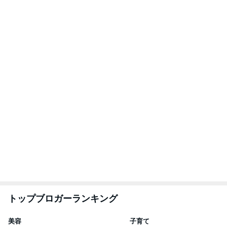
1
1
（旧アカウント）エマ
kosodatefulな毎
ブログ【アラフォー会
オギャ子の暴走～
社売却セカンドライ
エマの日記
オギャ子
フ】
2
2
リトルミニマリストの
日曜日は９時まで
ビューティコラム The
い。
little minimalist's bea
あねっさ／anessa
あべかわ
uty colum
3
3
美人になれる、たくさ
四十路シンパパの
んの魔法
日記
hiromi
はやパパ
もっと見る
超厚切りで甘い新玉ねぎバーガー
Amebaトピックス
1日前