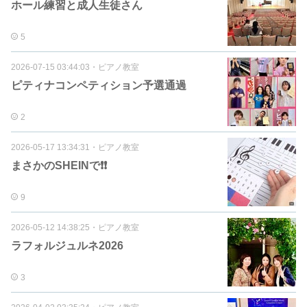
ホール練習と成人生徒さん
5
2026-07-15 03:44:03
・
ピアノ教室
ピティナコンペティション予選通過
2
2026-05-17 13:34:31
・
ピアノ教室
まさかのSHEINで❗️❗️
9
2026-05-12 14:38:25
・
ピアノ教室
ラフォルジュルネ2026
3