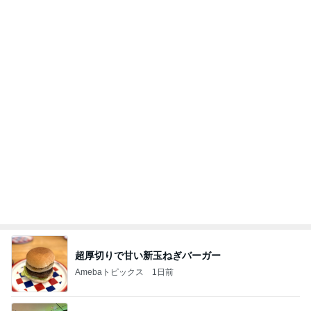
原田龍二の妻 新しく始めた韓国語
Amebaトピックス
2日前
記事を読む
オフィシャルブロガーランキング
総合ランキング
すべて見る
1
2
3
市川團十郎白
小林麻央
だいたひかる
桃
クロ