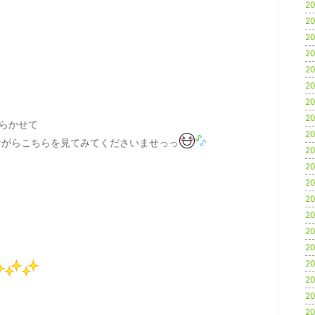
20
20
20
20
20
20
20
20
らかせて
20
ながらこちらを見てみてくださいませっっ
20
20
20
20
20
20
20
20
20
20
20