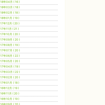
18年04月 ( 16 )
18年03月 ( 18 )
18年02月 ( 18 )
18年01月 ( 19 )
17年12月 ( 20 )
17年11月 ( 21 )
17年10月 ( 20 )
17年09月 ( 20 )
17年08月 ( 19 )
17年07月 ( 20 )
17年06月 ( 22 )
17年05月 ( 20 )
17年04月 ( 19 )
17年03月 ( 22 )
17年02月 ( 20 )
17年01月 ( 18 )
16年12月 ( 19 )
16年11月 ( 20 )
16年10月 ( 19 )
16年09月 ( 20 )