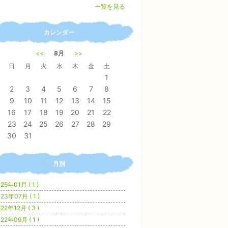
一覧を見る
カレンダー
<<
8月
>>
日
月
火
水
木
金
土
1
2
3
4
5
6
7
8
9
10
11
12
13
14
15
16
17
18
19
20
21
22
23
24
25
26
27
28
29
30
31
月別
25年01月 ( 1 )
23年07月 ( 1 )
22年12月 ( 3 )
22年09月 ( 1 )