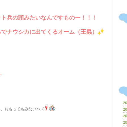
ット兵の頭みたいなんですものー！！！
るでナウシカに出てくるオーム（王蟲）
20
と、おもってもみないハズ
20
20
20