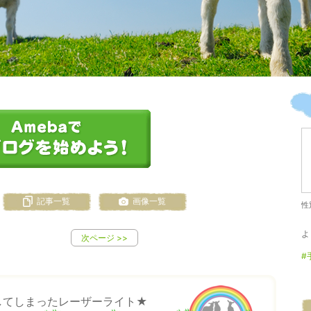
記事一覧
画像一覧
性
よ
次ページ
>>
#
してしまったレーザーライト★