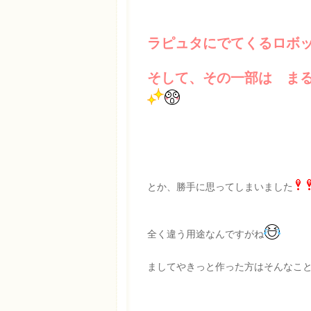
ラピュタにでてくるロボ
そして、その一部は ま
とか、勝手に思ってしまいました
全く違う用途なんですがね
ましてやきっと作った方はそんなこ