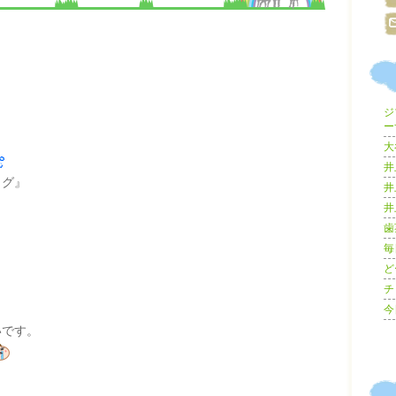
ジ
ー
大
井
ログ』
井
井
歯
毎
ど
チ
今
いです。