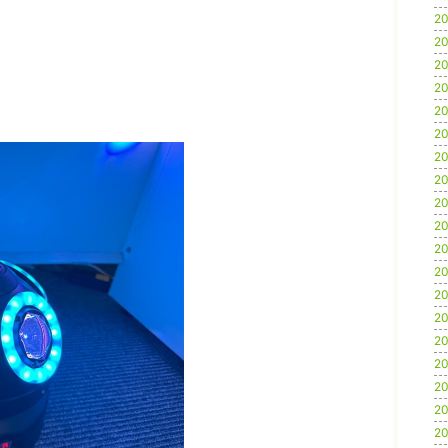
20
20
20
20
20
20
20
20
20
20
20
20
20
20
20
20
20
20
20