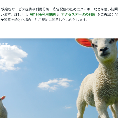
リンの残念なこと
芸能人ブログ
人気ブログ
新規登録
グです。
ンしました！
^*)