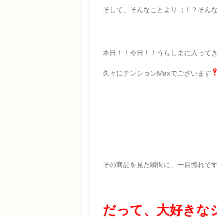
そして、そんなことより（！？そん
本日！！今日！！うらしまに入って
久々にテンションMaxでございます
その商品を見た瞬間に、一目惚れで
だって、大好きな