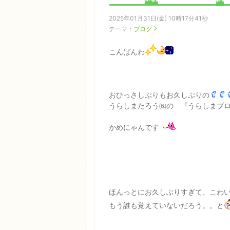
2025年01月31日(金) 10時17分41秒
テーマ：
ブログ
こんばんわ
おひっさしぶりもお久しぶりの
うらしまたろう㈱の 『うらしまブ
かめにゃんです
ほんっとにお久しぶりすぎて、こわ
もう誰も覚えていないだろう。。と