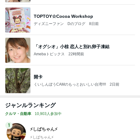
TOPTOY☆Cocoa Workshop
ディズニーファン Dのブログ
8日前
「オグシオ」小椋 恋人と別れ卵子凍結
Amebaトピックス
22時間前
開卡
くいしんぼうCAMのもっとおいしい台湾!!!!
2日前
ジャンルランキング
クルマ・自動車
10,903人参加中
1
⚡️しばちゃん⚡
⚡️しばちゃん⚡️