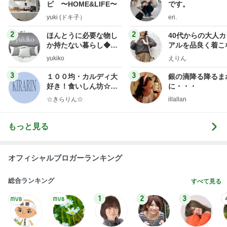
ピ 〜HOME&LIFE〜
です。
yuki (ドキ子）
eri.
2
2
ほんとうに必要な物し
40代からの大人
か持たない暮らし◆Ke
アルを品良く着こ
ep Life Simple◆〜イ
ファッションブロ
yukiko
えりん
ンテリアのきろく〜
3
3
１００均・カルディ大
銀の滴降る降るま
好き！食いしん坊☆き
に・・・
らりん☆のブログ
☆きらりん☆
illallan
もっと見る
オフィシャルブロガーランキング
総合ランキング
すべて見る
1
2
3