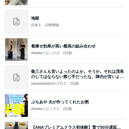
地獄
日本人
22時間前
着痩せ効果が高い最高の組み合わせ
Amebaトピックス
2日前
敬三さんも言いよったのよか。そうか。それは茂美
のしてはならない禁じ手だったな。陣内が言いよる
のよ
nanasantojiroのブログ
2日前
ぷちあや 夫が作ってくれたお粥
Amebaトピックス
2日前
【ANAプレミアムクラス初体験】雷で50分遅延…