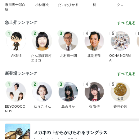
市川團十郎白
小林麻央
だいたひかる
桃
クロ
猿
急上昇ランキング
すべて見る
1
2
3
4
5
AKB48
たんぽぽ川村
北村総一朗
北別府学
OCHA NORM
エミコ
A
新登場ランキング
すべて見る
1
2
3
4
5
BEYOOOOO
ゆうこりん
島倉りか
石 安伊
蒼井心音
NDS
メガネの上からかけられるサングラス