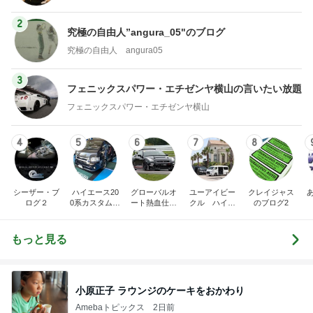
2
究極の自由人”angura_05"のブログ
究極の自由人 angura05
3
フェニックスパワー・エチゼンヤ横山の言いたい放題
フェニックスパワー・エチゼンヤ横山
4
5
6
7
8
シーザー・ブ
ハイエース20
グローバルオ
ユーアイビー
クレイジャス
ログ２
0系カスタム車
ート熱血仕入
クル ハイエ
のブログ2
販売茨城
れブログ
ース200系完
全マスターブ
ログ
もっと見る
小原正子 ラウンジのケーキをおかわり
Amebaトピックス
2日前