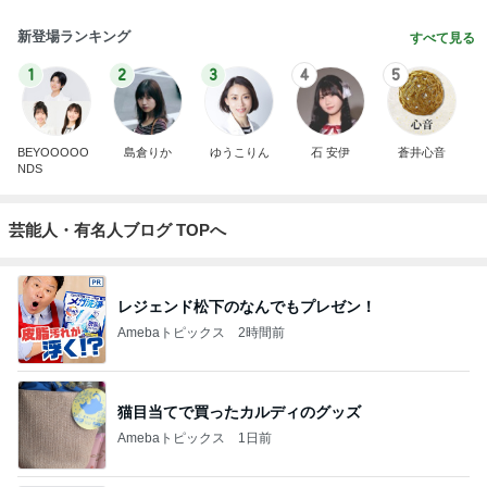
新登場ランキング
すべて見る
1
2
3
4
5
BEYOOOOO
島倉りか
ゆうこりん
石 安伊
蒼井心音
NDS
芸能人・有名人ブログ TOPへ
レジェンド松下のなんでもプレゼン！
Amebaトピックス
2時間前
猫目当てで買ったカルディのグッズ
Amebaトピックス
1日前