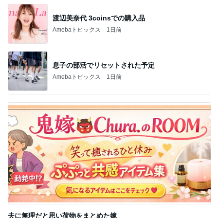
渡辺美奈代 3coinsでの購入品
Amebaトピックス
1日前
息子の部活でリセットされた予定
Amebaトピックス
1日前
夫に無理だと思い荷物をまとめた嫁