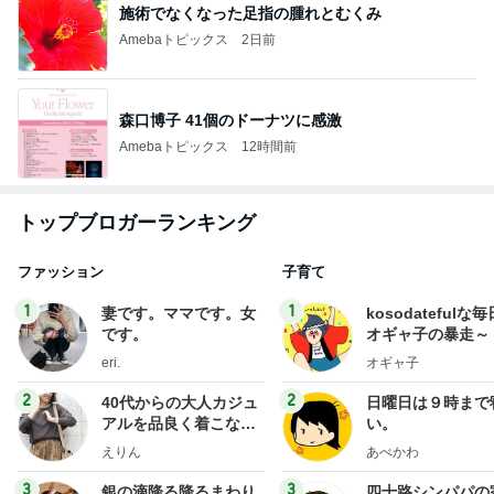
施術でなくなった足指の腫れとむくみ
Amebaトピックス
2日前
森口博子 41個のドーナツに感激
Amebaトピックス
12時間前
トップブロガーランキング
ファッション
子育て
1
1
妻です。ママです。女
kosodatefulな毎
です。
オギャ子の暴走～
eri.
オギャ子
2
2
40代からの大人カジュ
日曜日は９時まで
アルを品良く着こなす
い。
ファッションブログ
えりん
あべかわ
3
3
銀の滴降る降るまわり
四十路シンパパの