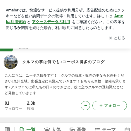
クルマの事は何でも♪ユーポス博多のブログ
アプリをダウンロードして
ブログの更新通知
を受け取りまし
開く
ょう。
ranking
クルマ・自動車ジャンル
503
クルマの事は何でも♪ユーポス博多のブログ
こんにちは、ユーポス博多です！！クルマの買取・販売の事ならお任せくだ
さい♪九州全域、出張査定にも飛んでいきます！もちろん車検・整備も承りま
す♪ アメブロでは私たちの日々のできごと、役に立つクルマの豆知識などな
ど発信していきます！
91
2.3k
フォロー
フォロワー
投稿
一覧
人気
画像
テーマ