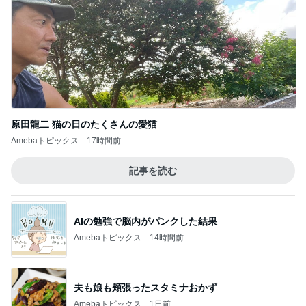
原田龍二 猫の日のたくさんの愛猫
Amebaトピックス
17時間前
記事を読む
AIの勉強で脳内がパンクした結果
Amebaトピックス
14時間前
夫も娘も頬張ったスタミナおかず
Amebaトピックス
1日前