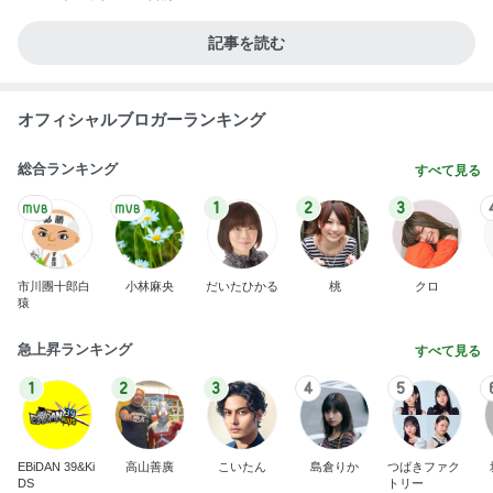
記事を読む
オフィシャルブロガーランキング
総合ランキング
すべて見る
1
2
3
市川團十郎白
小林麻央
だいたひかる
桃
クロ
猿
急上昇ランキング
すべて見る
1
2
3
4
5
EBiDAN 39&Ki
高山善廣
こいたん
島倉りか
つばきファク
DS
トリー