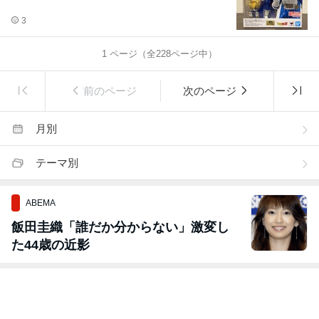
3
1
ページ（全
228
ページ中）
前のページ
次のページ
月別
テーマ別
ABEMA
飯田圭織「誰だか分からない」激変し
た44歳の近影