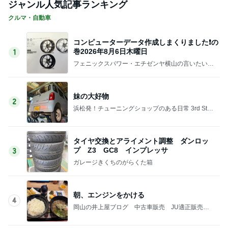
ジャンル人気記事ランキング
クルマ・自動車
コンピューターデータ作成しまくりました❗の
巻2026年8月6日木曜日
1
フェニックスパワー・エチゼンヤ横山の言いたい放
題
妹の大好物
2
浜松発！チューニングショップのある日常 3rd Sta
ge
タイヤ交換とアライメント調整 ダンロッ
プ Z3 GC8 インプレッサ
3
ガレージきくちのがらくた箱
朝、エンジンをかける
4
岡山の井上屋ブログ 中古車販売 JU適正販売
店 売却サービスつついっぱい