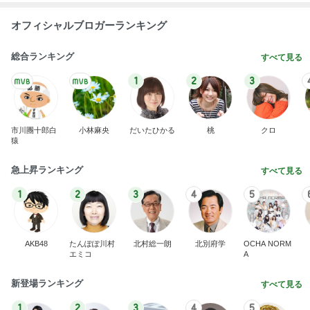
オフィシャルブロガーランキング
総合ランキング
すべて見る
1
2
3
市川團十郎白
小林麻央
だいたひかる
桃
クロ
猿
急上昇ランキング
すべて見る
1
2
3
4
5
AKB48
たんぽぽ川村
北村総一朗
北別府学
OCHA NORM
エミコ
A
新登場ランキング
すべて見る
1
2
3
4
5