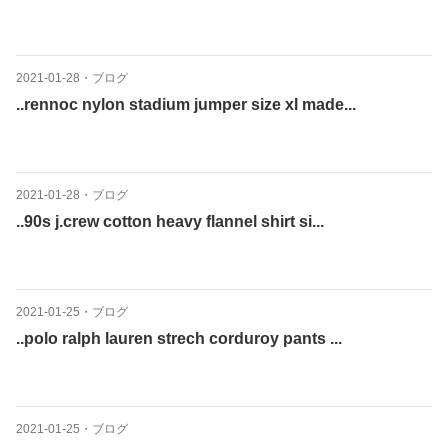
2021-01-28
・
ブログ
..rennoc nylon stadium jumper size xl made...
2021-01-28
・
ブログ
..90s j.crew cotton heavy flannel shirt si...
2021-01-25
・
ブログ
..polo ralph lauren strech corduroy pants ...
2021-01-25
・
ブログ