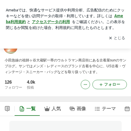
世田谷区祖師谷大蔵の古着屋～sun～サンブログ
アプリをダウンロードして
ブログの更新通知
を受け取りまし
開く
ょう。
世田谷区祖師谷大蔵の古着屋～sun～サンブログ
小田急線の祖師ヶ谷大蔵駅一帯のウルトラマン商店街にある古着屋sunのサン
ブログ。サンではメンズ・レディースのブランド古着を中心に、US古着・ヴ
ィンテージ・スニーカー・バッグなどを取り扱っています。
126
4.0k
フォロー
フォロワー
投稿
一覧
人気
画像
テーマ