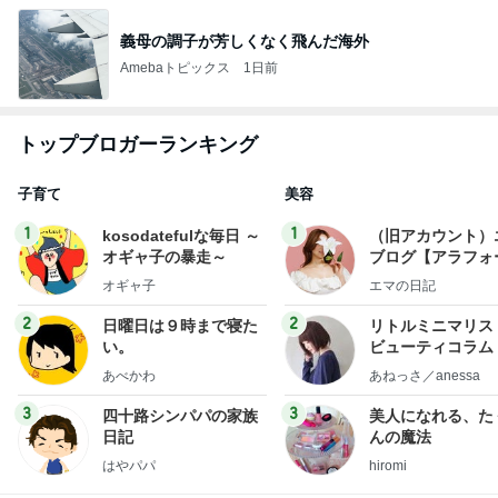
義母の調子が芳しくなく飛んだ海外
Amebaトピックス
1日前
トップブロガーランキング
子育て
美容
1
1
kosodatefulな毎日 ～
（旧アカウント）
オギャ子の暴走～
ブログ【アラフォ
社売却セカンドラ
オギャ子
エマの日記
フ】
2
2
日曜日は９時まで寝た
リトルミニマリス
い。
ビューティコラム 
little minimalist'
あべかわ
あねっさ／anessa
uty colum
3
3
四十路シンパパの家族
美人になれる、た
日記
んの魔法
はやパパ
hiromi