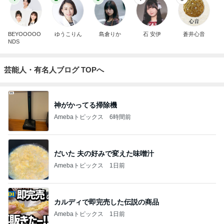
BEYOOOOO
ゆうこりん
島倉りか
石 安伊
蒼井心音
NDS
芸能人・有名人ブログ TOPへ
神がかってる掃除機
Amebaトピックス
6時間前
だいた 夫の好みで変えた味噌汁
Amebaトピックス
1日前
カルディで即完売した伝説の商品
Amebaトピックス
1日前