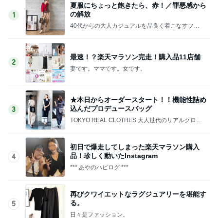
夏服にちょっと飽きたら、赤！／罪悪感から
の解放
1
40代からの大人カジュアルを品良く着こなすファ
ッションブログ
最速！？楽天マラソン完走！購入品11店舗
2
妻です。ママです。女です。
★本日からオーダースタート！！機能性詰め
込んだプロデュースバッグ
3
TOKYO REAL CLOTHES 大人世代のリアルクロー
ズ
初日で爆走してしまった楽天マラソン購入
品！珍しく動いたInstagram
4
*** あやのハピログ ***
再びクワイエットなラグジュアリーを堪能す
る。
5
日々是ファッション。