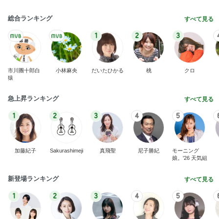
総合ランキング
すべて見る
1
2
3
市川團十郎白
小林麻央
だいたひかる
桃
クロ
猿
急上昇ランキング
すべて見る
1
2
3
4
5
加藤紀子
Sakurashimeji
真飛聖
尼子勝紀
モーニング
娘。'26 天気組
新登場ランキング
すべて見る
1
2
3
4
5