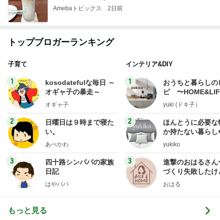
Amebaトピックス
2日前
トップブロガーランキング
子育て
インテリア&DIY
1
1
kosodatefulな毎日 ～
おうちと暮らしの
オギャ子の暴走～
ピ 〜HOME&LI
オギャ子
yuki (ドキ子）
2
2
日曜日は９時まで寝た
ほんとうに必要な
い。
か持たない暮らし
ep Life Simple
あべかわ
yukiko
ンテリアのきろく
3
3
四十路シンパパの家族
進撃のおはるさん
日記
づくり失敗したけ
は元気です〜
はやパパ
おはる
もっと見る