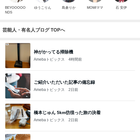
BEYOOOOO
ゆうこりん
島倉りか
MOMIママ
石 安伊
NDS
芸能人・有名人ブログ TOPへ
神がかってる掃除機
Amebaトピックス
4時間前
ご紹介いただいた記事の備忘録
Amebaトピックス
2日前
橋本じゅん 5km彷徨った旅の決着
Amebaトピックス
2日前