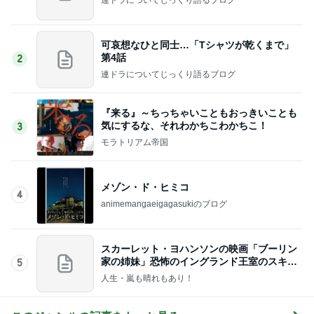
可哀想なひと同士…「Tシャツが乾くまで」
第4話
2
連ドラについてじっくり語るブログ
『来る』～ちっちゃいこともおっきいことも
気にするな、それわかちこわかちこ！
3
モラトリアム帝国
メゾン・ド・ヒミコ
4
animemangaeigagasukiのブログ
スカーレット・ヨハンソンの映画「ブーリン
家の姉妹」恐怖のイングランド王室のスキャ
5
ンダル！
人生・嵐も晴れもあり！