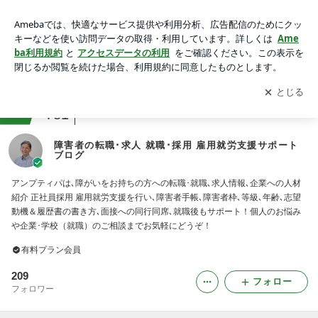
障害者の転職･求人 就職･採用 雇用就労支援サポートブログの
画像
アプリをダウンロードして
ブログの更新通知
を受け取りまし
開く
ょう。
ranking
メンタルヘルスジャンル
781
障害者の転職･求人 就職･採用 雇用就労支援サポート
ブログ
アンプティパは､障がいをお持ちの方への転職･就職､求人情報､企業への人材
紹介 正社員採用 雇用就労支援を行い､障害者手帳､障害者枠､等級､年齢､志望
動機＆履歴書の書き方､面接への同行同席､就職後もサポート！個人のお悩み
や企業･学校（就職）のご相談までお気軽にどうぞ！
有料プラン会員
209
フォロー
フォロワー