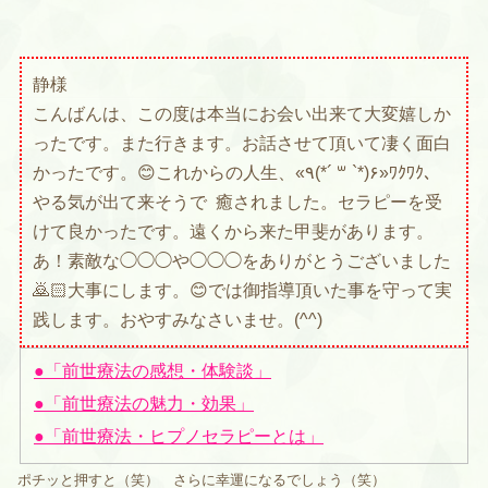
静様
こんばんは、この度は本当にお会い出来て大変嬉しか
ったです。また行きます。お話させて頂いて凄く面白
かったです。
😊
これからの人生、
«
٩(
*´
꒳
`*
)
۶
»
ﾜｸﾜｸ、
やる気が出て来そうで
癒されました。セラピーを受
けて良かったです。遠くから来た甲斐があります。
あ！素敵な◯◯◯や◯◯◯をありがとうございました
🙇🏻
大事にします。
😊
では御指導頂いた事を守って実
践します。おやすみなさいませ。(
^^
)
●「前世療法の感想・体験談」
●「前世療法の魅力・効果」
●「前世療法・ヒプノセラピーとは」
ポチッと押すと（笑） さらに幸運になるでしょう（笑）