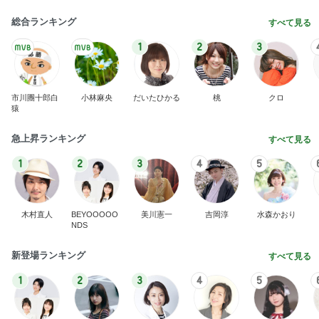
総合ランキング
すべて見る
1
2
3
市川團十郎白
小林麻央
だいたひかる
桃
クロ
猿
急上昇ランキング
すべて見る
1
2
3
4
5
木村直人
BEYOOOOO
美川憲一
吉岡淳
水森かおり
NDS
新登場ランキング
すべて見る
1
2
3
4
5