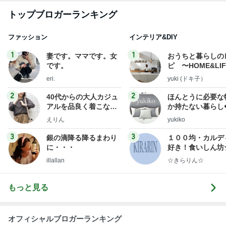
トップブロガーランキング
ファッション
インテリア&DIY
1
1
妻です。ママです。女
おうちと暮らしの
です。
ピ 〜HOME&LI
eri.
yuki (ドキ子）
2
2
40代からの大人カジュ
ほんとうに必要な
アルを品良く着こなす
か持たない暮らし
ファッションブログ
ep Life Simple
えりん
yukiko
ンテリアのきろく
3
3
銀の滴降る降るまわり
１００均・カルデ
に・・・
好き！食いしん坊
らりん☆のブログ
illallan
☆きらりん☆
もっと見る
オフィシャルブロガーランキング