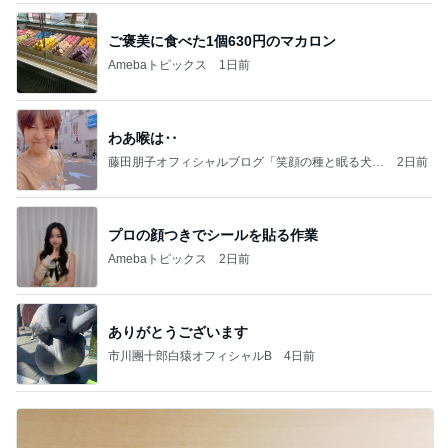
ご褒美に食べた1個630円のマカロン
Amebaトピックス
1日前
わあ喉は‥
藤田朋子オフィシャルブログ「笑顔の種と眠る犬」
2日前
Powered by Ameba
プロの顔つきでシールを貼る作業
Amebaトピックス
2日前
ありがとうございます
市川團十郎白猿オフィシャルB
4日前