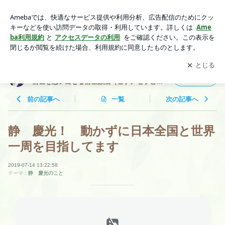
静 慶光！ 動かずに日本全国と世界一周を目指してます | 世
界一周セラピスト 静 慶光 ！ 自分の前世を思い出せる前
アプリをダウンロードして
ブログの更新通知
を受け取りまし
開く
世療法（ヒプノセラピー）！ 前世療法の専門家！
ょう。
世界一周セラピスト 静 慶光 ！ 自分の
フォロー
前世を思い出せる前世療法（ヒプノセラピ
ー）！ 前世療法の専門家！
前の記事へ
一覧
次の記事へ
静 慶光！ 動かずに日本全国と世界
一周を目指してます
2019-07-14 13:22:58
テーマ：
静 慶光のこと