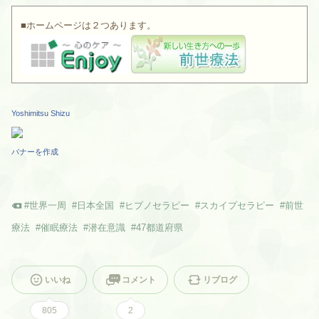
■ホームページは２つあります。
Yoshimitsu Shizu
バナーを作成
#
世界一周
#
日本全国
#
ヒプノセラピー
#
スカイプセラピー
#
前世
療法
#
催眠療法
#
潜在意識
#
47都道府県
いいね
コメント
リブログ
805
2