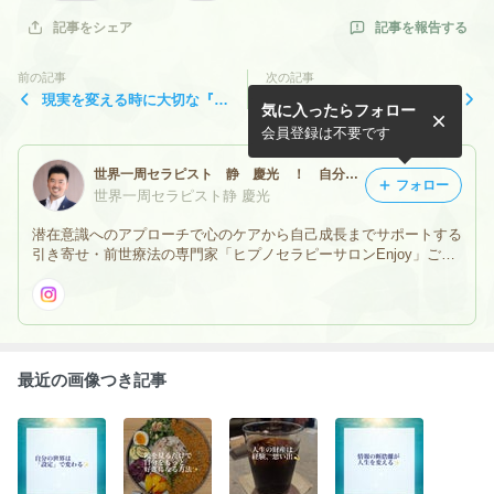
記事を報告する
記事をシェア
前の記事
次の記事
現実を変える時に大切な『習
引き寄せの秘訣は
気に入ったらフォロー
慣のチカラ』
会員登録は不要です
世界一周セラピスト 静 慶光 ！ 自分の前世を思い出せる前世療法（ヒプノセラピー）！ 前世療法の専門家！
フォロー
世界一周セラピスト静 慶光
潜在意識へのアプローチで心のケアから自己成長までサポートする
引き寄せ・前世療法の専門家「ヒプノセラピーサロンEnjoy」ご予
約・お問い合わせはメールにて承ります。営業時間：9:00〜21:00
（完全予約制）※当面の間オンラインセッションのみの対応。
最近の画像つき記事