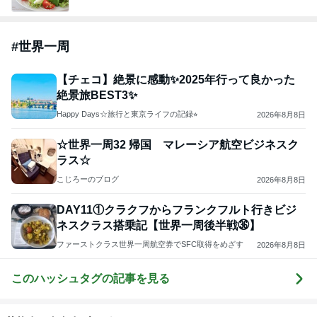
#
世界一周
【チェコ】絶景に感動✨2025年行って良かった
絶景旅BEST3✨
Happy Days☆旅行と東京ライフの記録⭐︎
2026年8月8日
☆世界一周32 帰国 マレーシア航空ビジネスク
ラス☆
こじろーのブログ
2026年8月8日
DAY11①クラクフからフランクフルト行きビジ
ネスクラス搭乗記【世界一周後半戦㊱】
ファーストクラス世界一周航空券でSFC取得をめざす
2026年8月8日
このハッシュタグの記事を見る