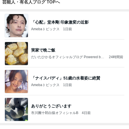
芸能人・有名人ブログ TOPへ
「心配」堂本剛 印象激変の近影
Amebaトピックス
1日前
実家で晩ご飯
だいたひかるオフィシャルブログ Powered by
24時間前
Ameba
「ナイスバディ」51歳の水着姿に絶賛
Amebaトピックス
1日前
ありがとうございます
市川團十郎白猿オフィシャルB
4日前