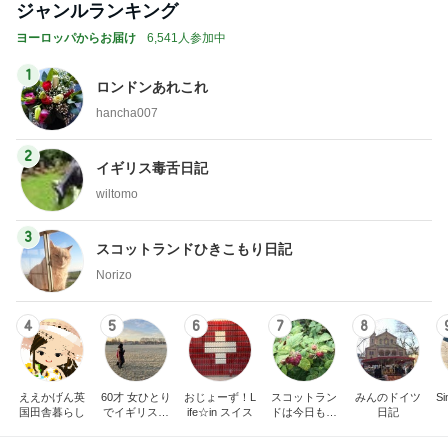
ジャンルランキング
ヨーロッパからお届け
6,541人参加中
1
ロンドンあれこれ
hancha007
2
イギリス毒舌日記
wiltomo
3
スコットランドひきこもり日記
Norizo
4
5
6
7
8
ええかげん英
60才 女ひとり
おじょーず！L
スコットラン
みんのドイツ
Si
国田舎暮らし
でイギリスに
ife☆in スイス
ドは今日も曇
日記
移住
り空