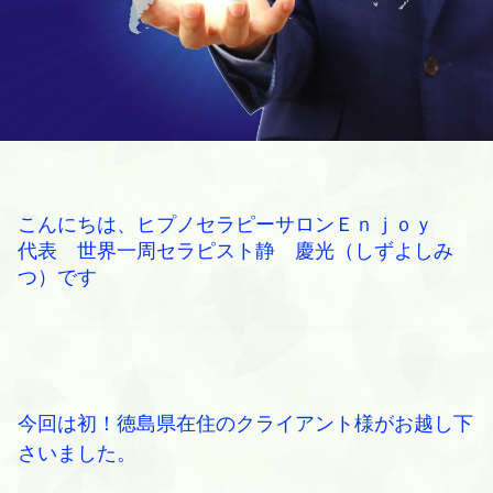
こんにちは、ヒプノセラピーサロンＥｎｊｏｙ
代表
世界一周セラピスト静 慶光（しずよしみ
つ）です
今回は初！徳島県在住のクライアント様がお越し下
さいました。