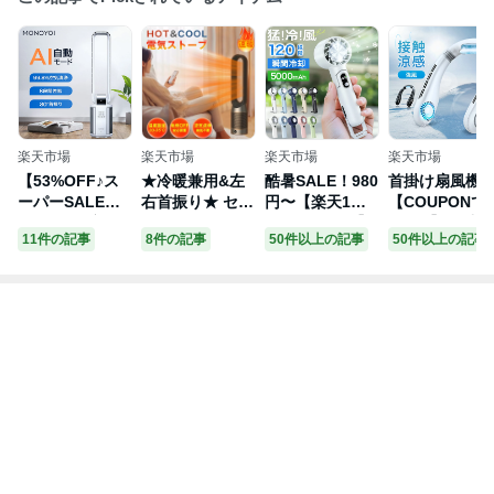
楽天市場
楽天市場
楽天市場
楽天市場
【53%OFF♪ス
★冷暖兼用&左
酷暑SALE！980
首掛け扇風機
ーパーSALE】A
右首振り★ セラ
円〜【楽天1位
【COUPONで3
Iおまかせ 空気
ミックファンヒ
★テレビ紹介】
280円】12連冠
11件の記事
8件の記事
50件以上の記事
50件以上の記事
清浄 扇風機 リ
ーター 電気スト
ハンディファン
ネッククーラ
ビング 静音 リ
ーブ 足元 ファ
冷却プレート 12
羽なし 扇風機
モコン 羽なし
ンヒーター 空気
0段階 携帯扇風
首かけ 軽量 小
加湿機 空気清浄
清浄付き 遠赤外
機 5000mAh 32
型 接触涼感 国
機 3重空気清浄
線ヒーター 温度
00mAh クーラ
内累計販売500
80°左右首振り
設定 大型 即暖 8
ー 冷却プレート
000台＋ 静音 
上下40°調整 7つ
段階風量調節 静
強風 冷却モード
帯扇風機 ハン
のモード 8段階
音温風機 速暖ヒ
扇風機 卓上 小
ィファン 8.5h
風量 HEPAフィ
ーター 過熱保護
型扇風機 ハンデ
続送風 LED表
ルターUV除菌
転倒オフ リモコ
ィ扇風機 手持ち
首掛け 扇風機
マイナスイオン
ン付 首振り タ
扇風機 腰掛け扇
ネックファン 
放出 リズム風
イマー 省エネ
風機 usb充電式
量3段階 USB