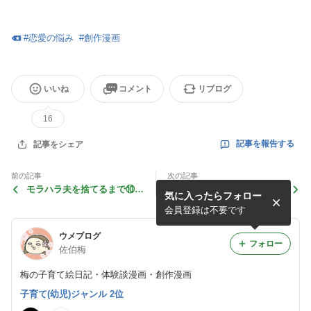
#
恋愛の悩み
#
創作漫画
いいね
コメント
リブログ
16
記事を報告する
記事をシェア
前の記事
次の記事
モラハラ夫を捨てるまで⑩
貴方のためって何ですか？〜
気に入ったらフォロー
【すくパラ再掲分】
イケメン夫と困った義母〜第
⑤話
会員登録は不要です
ウメブログ
フォロー
佐伯梅
梅の子育て絵日記・体験談漫画・創作漫画
子育て(幼児)ジャンル 2位