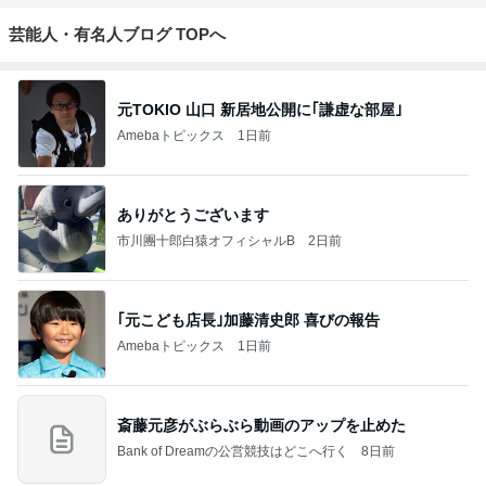
芸能人・有名人ブログ TOPへ
元TOKIO 山口 新居地公開に｢謙虚な部屋｣
Amebaトピックス
1日前
ありがとうございます
市川團十郎白猿オフィシャルB
2日前
｢元こども店長｣加藤清史郎 喜びの報告
Amebaトピックス
1日前
斎藤元彦がぶらぶら動画のアップを止めた
Bank of Dreamの公営競技はどこへ行く
8日前