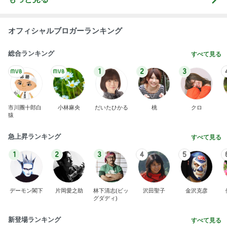
オフィシャルブロガーランキング
総合ランキング
すべて見る
1
2
3
市川團十郎白
小林麻央
だいたひかる
桃
クロ
猿
急上昇ランキング
すべて見る
1
2
3
4
5
デーモン閣下
片岡愛之助
林下清志(ビッ
沢田聖子
金沢克彦
グダディ)
新登場ランキング
すべて見る