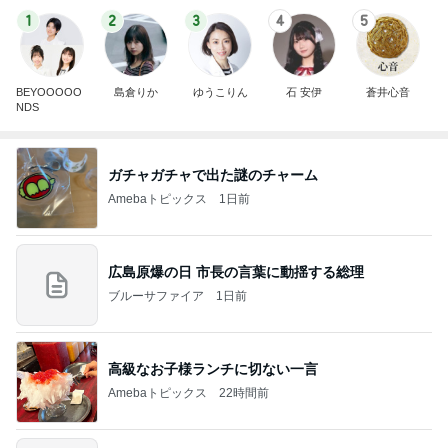
1
2
3
4
5
BEYOOOOO
島倉りか
ゆうこりん
石 安伊
蒼井心音
NDS
ガチャガチャで出た謎のチャーム
Amebaトピックス
1日前
広島原爆の日 市長の言葉に動揺する総理
ブルーサファイア
1日前
高級なお子様ランチに切ない一言
Amebaトピックス
22時間前