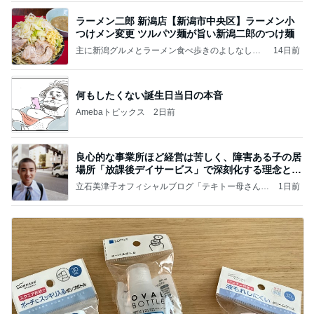
ラーメン二郎 新潟店【新潟市中央区】ラーメン小
つけメン変更 ツルパツ麺が旨い新潟二郎のつけ麺
主に新潟グルメとラーメン食べ歩きのよしなしご
14日前
と
何もしたくない誕生日当日の本音
Amebaトピックス
2日前
良心的な事業所ほど経営は苦しく、障害ある子の居
場所「放課後デイサービス」で深刻化する理念と現
実の
立石美津子オフィシャルブログ「テキトー母さんの
1日前
すすめ」Powered by Ameba