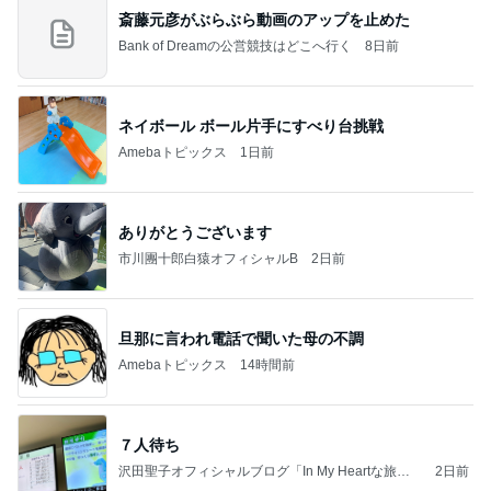
斎藤元彦がぶらぶら動画のアップを止めた
Bank of Dreamの公営競技はどこへ行く
8日前
ネイボール ボール片手にすべり台挑戦
Amebaトピックス
1日前
ありがとうございます
市川團十郎白猿オフィシャルB
2日前
旦那に言われ電話で聞いた母の不調
Amebaトピックス
14時間前
７人待ち
沢田聖子オフィシャルブログ「In My Heartな旅日
2日前
記」by Ameba