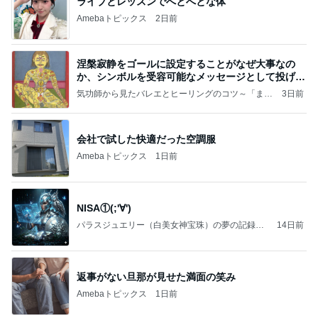
ライブとレッスンでへとへとな体
Amebaトピックス
2日前
涅槃寂静をゴールに設定することがなぜ大事なの
か、シンボルを受容可能なメッセージとして投げる
ことが
気功師から見たバレエとヒーリングのコツ～「まと
3日前
いのば」ブログ
会社で試した快適だった空調服
Amebaトピックス
1日前
NISA①(;'∀')
パラスジュエリー（白美女神宝珠）の夢の記録
14日前
（続編）
返事がない旦那が見せた満面の笑み
Amebaトピックス
1日前