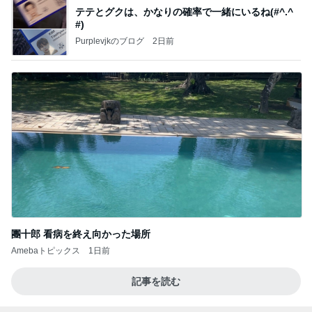
テテとグクは、かなりの確率で一緒にいるね(#^.^
#)
Purplevjkのブログ
2日前
團十郎 看病を終え向かった場所
Amebaトピックス
1日前
記事を読む