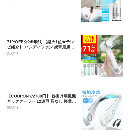
音 おしゃれ 扇風機 リビング リモコン
付 冷風 換気 タワー式 熱中症対策 省
エネ オフィス 扇風機 空気循環 花粉
ウイルス 生活家電 扇風機 dc サーキ
ュレーター
71%OFF☆24H限り【楽天1位★テレ
ビ紹介】 ハンディファン 携帯扇風機
3200mAh クーラー 冷却プレート 3段
楽天市場
階風量 冷却モード 小型扇風機 ハンデ
ィ扇風機 手持ち扇風機 ミニ扇風機 充
電式コードレス 扇風機 usb 扇風機 卓
上 Youtuba 携帯扇風機 ギフト 父の
日
【COUPONで2780円】 首掛け扇風機
ネッククーラー 12連冠 羽なし 軽量
静音 首掛け扇風機 冷却プレート 接触
楽天市場
涼感 最強 首かけ 300000台＋累計販
売 8.5h連続送風 首掛け 扇風機 ネッ
クファン 携帯扇風機 3段階風量 USB
充電 2600mAh ハンディ 持ち運び 熱