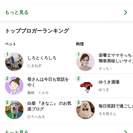
さんになるな
に苦しめられ
ーネ！)の日々
の話
ん日記。
んて。
てます。
もっと見る
トップブロガーランキング
ペット
料理
1
1
栄養士ママそっち
しろとくろしろ
簡単美味しいサイ
たまねぎ
献立
そっち～
2
2
母さんは今日も世話を
ゆうき酒場
やく
ゆうき
藤緒 ミルカ
3
3
白柴 『きなこ』 のお気
毎日笑顔で過ごし
楽ブログ
モモ母さん
ひろ☆みき
もっと見る