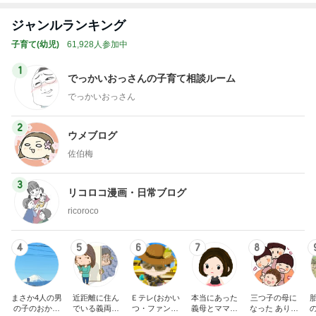
ジャンルランキング
子育て(幼児)
61,928人参加中
1
でっかいおっさんの子育て相談ルーム
でっかいおっさん
2
ウメブログ
佐伯梅
3
リコロコ漫画・日常ブログ
ricoroco
4
5
6
7
8
まさか4人の男
近距離に住ん
Ｅテレ(おかい
本当にあった
三つ子の母に
の子のおかあ
でいる義両親
つ・ファンタ
義母とママ友
なった ありつ