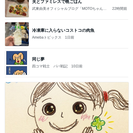
夫とファミレスで晩ごはん
武東由美オフィシャルブログ「MOTOちゃんと
22時間前
のはっぴぃな毎日」Powered by Ameba
冷凍庫に入らないコストコの肉魚
Amebaトピックス
1日前
同じ夢
四コマ戦士 パパ戦記
10日前