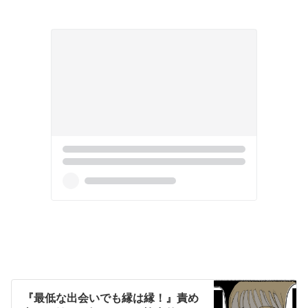
『最低な出会いでも縁は縁！』責め