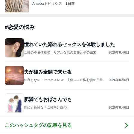
Amebaトピックス
1日前
#
恋愛の悩み
憧れていた溺れるセックスを体験しました
女性の不倫体験談｜リアルな恋の葛藤とその結末
2026年8月6日
夫が雄み全開で来た夜
仲良しなのにセックスレス。夫側レスに悩む妻の日常。
2026年8月6日
肥満でもおばさんでも
世にも危険な「女性向け風俗」
2026年8月6日
このハッシュタグの記事を見る