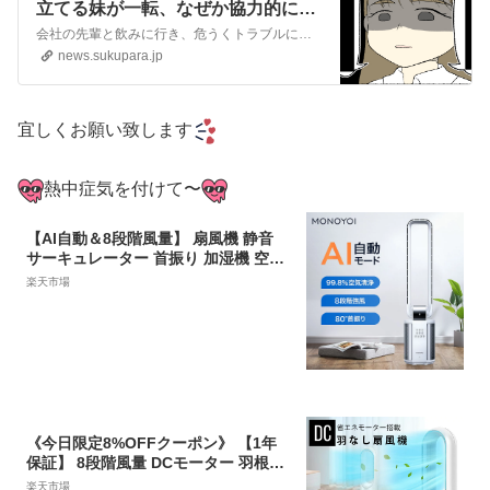
立てる妹が一転、なぜか協力的に。
なかば諦めていたところに現れたの
会社の先輩と飲みに行き、危うくトラブルに巻き込まれそうになった灰塚さん。 店員の ...
は…【オオカミさんの恋愛事情⑯】
news.sukupara.jp
by 佐伯梅 | すくパラ倶楽部NEWS
宜しくお願い致します
熱中症気を付けて〜
【AI自動＆8段階風量】 扇風機 静音
サーキュレーター 首振り 加湿機 空気
清浄機 3重空気清浄 80°左右首振り 上
楽天市場
下40°調整 7つのモード 8段階風量 HE
PAフィルターUV除菌 マイナスイオン
放出 リズム風 リモコン 入/切タイマー
400ml
《今日限定8%OFFクーポン》 【1年
保証】 8段階風量 DCモーター 羽根な
し扇風機 首振り 羽無し扇風機 DC 静
楽天市場