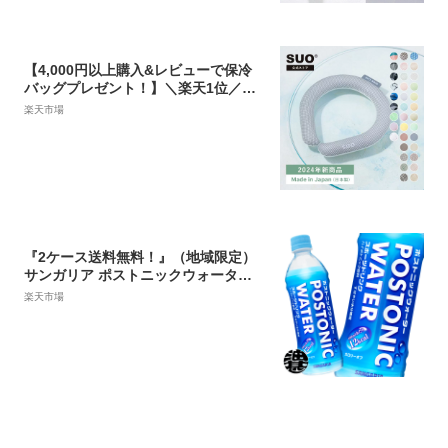
中症対策
【4,000円以上購入&レビューで保冷
バッグプレゼント！】＼楽天1位／SU
O(R) 公式 2024年新商品 Made ln Ja
楽天市場
pan 神戸 の自社工場で製造 検品 特許
取得済 熱中症対策 SUO RING クール
リング クール リング アイスリング ク
ールバンド クールネック 冷却 冷感 暑
さ対策
『2ケース送料無料！』（地域限定）
サンガリア ポストニックウォーター 5
00mlペットボトル×2ケース48本（24
楽天市場
本入り1ケース）スポーツドリンク 熱
中症対策 水分補給