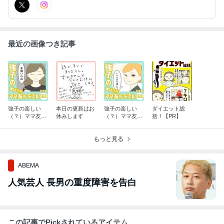
最近の画像つき記事
強子の楽しい
本日の更新はお
強子の楽しい
ダイエット総
（？）ママ友ト
休みします
（？）ママ友ト
括！【PR】
ラブル【年長
ラブル【年長
編】第102話
編】第101話
もっと見る
ABEMA
人気芸人 長男の重度障害を告白
この記事でPickされているアイテム