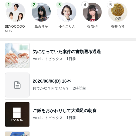
1
2
3
4
5
BEYOOOOO
島倉りか
ゆうこりん
石 安伊
蒼井心音
NDS
気になっていた案件の書類選考通過
Amebaトピックス
1日前
2026/08/08(D) 16本
何でかな？何でだろ？
2時間前
ご飯をおかわりして大満足の朝食
Amebaトピックス
1日前