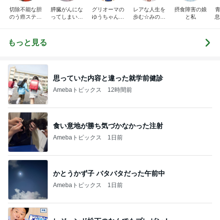
切除不能な胆
膵臓がんにな
グリオーマの
レアな人生を
摂食障害の娘
青
のう癌ステー
ってしまいま
ゆうちゃんブ
歩む☆みのり
と私
息
ジIII闘病記
した
ログ
の日常
もっと見る
思っていた内容と違った就学前健診
Amebaトピックス
12時間前
食い意地が勝ち気づかなかった注射
Amebaトピックス
1日前
かとうかず子 バタバタだった午前中
Amebaトピックス
1日前