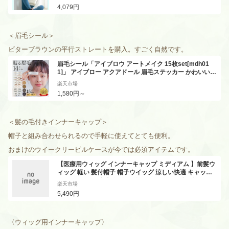
4,079円
＜眉毛シール
＞
ビターブラウンの平行ストレートを購入。
すごく自然です。
眉毛シール「アイブロウ アートメイク 15枚set[mdh01
1]」 アイブロー アクアドール 眉毛ステッカー かわいい
ナチュラル アイブロウパッチ メイクツール 眉毛ステッカ
楽天市場
ー まゆげ 眉シール 眉 シール 簡単 タトゥー スタンプ ブラ
1,580円～
ック ブラウン 貼る眉毛
＜髪の毛付きインナーキャップ＞
帽子と組み合わせられるので手軽に使えてとても便利。
おまけのウイークリーピルケースが今では必須アイテムです。
【医療用ウィッグ インナーキャップ ミディアム 】前髪ウ
ィッグ 軽い 髪付帽子 帽子ウイッグ 涼しい快適 キャップ
ミディアム ボブ 毛付き帽子 帽子ウィッグ 医療用帽子 人
楽天市場
毛 前髪取り外し式 ブラウン ブラック ウイッグインナーキ
5,490円
ャップ ボブ ショートボブ 可愛い 簡単
〈ウィッグ用インナーキャップ〉