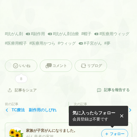
#
抗がん剤
#
副作用
#
抗がん剤治療
#
帽子
#
医療用ウィッグ
#
医療用帽子
#
医療用かつら
#
ウィッグ
#
子宮がん
#
夢
いいね
コメント
リブログ
8
記事を報告する
記事をシェア
前の記事
次の記事
TC療法 副作用のしびれ
TC療法 抗がん剤投与スケジ
気に入ったらフォロー
ュール
会員登録は不要です
家族が子宮がんになりました。
フォロー
がん患者の家族