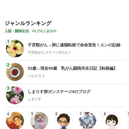
ジャンルランキング
入院・闘病生活
49,250人参加中
1
子宮頸がん→肺に遠隔転移で余命宣告！エンの記録
子宮頸がんステージ4のエン
2
32歳→現在40歳 乳がん闘病共生日記【転移編】
ハムたろう
3
しまりす肺ガンステージ4のブログ
しまりす
4
5
6
7
8