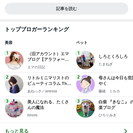
記事を読む
トップブロガーランキング
美容
ペット
1
1
（旧アカウント）エマ
しろとくろしろ
ブログ【アラフォー会
たまねぎ
社売却セカンドライ
エマの日記
フ】
2
2
リトルミニマリストの
母さんは今日も世
ビューティコラム The
やく
little minimalist's bea
あねっさ／anessa
藤緒 ミルカ
uty colum
3
3
美人になれる、たくさ
白柴 『きなこ』 
んの魔法
楽ブログ
hiromi
ひろ☆みき
もっと見る