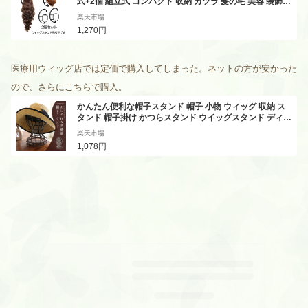
式+2個 組立式 コンパクト 収納 カツラ 髪の毛 美容 装飾
コスプレ 衣装 2-TURIWIGST
楽天市場
1,270円
医療用ウィッグ店では定価で購入してしまった。ネットの方が安かった
ので、さらにこちらで購入。
かんたん便利な帽子スタンド 帽子 小物 ウィッグ 収納 ス
タンド 帽子掛け かつらスタンド ウイッグスタンド ディス
プレイ マネキン 帽子収納 ウィッグスタンド 19
楽天市場
1,078円