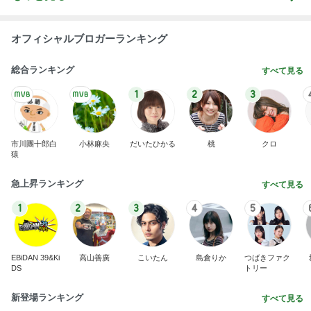
オフィシャルブロガーランキング
総合ランキング
すべて見る
1
2
3
市川團十郎白
小林麻央
だいたひかる
桃
クロ
猿
急上昇ランキング
すべて見る
1
2
3
4
5
EBiDAN 39&Ki
高山善廣
こいたん
島倉りか
つばきファク
DS
トリー
新登場ランキング
すべて見る