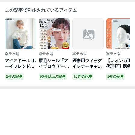
この記事でPickされているアイテム
楽天市場
楽天市場
楽天市場
楽天市場
アクアドール ボ
眉毛シール「ア
医療用ウィッグ
【レオンカ正
ーイフレンドシ
イブロウ アート
インナーキャッ
代理店】医療
ョート[wg316]
メイク 15枚set
プ ミディアム
ウィッグ フィ
1件の記事
50件以上の記事
17件の記事
1件の記事
AQUADOLL フ
[mdh011]」 ア
ボブ 人毛 ブラ
トミー ナチュ
ルウィッグ ショ
イブロー テンプ
ウン 自然 シニ
ルフロント用 
ート コスプレ
レート タトゥー
ア 大人 ウィッ
ットン性イン
ウィック ウイッ
シール アクアド
グ付き 帽子 医
ーキャップ
グ レディース
ール 眉毛ステッ
療用 帽子ウィッ
カー かわいい
グ ウィッグキャ
ナチュラル アイ
ップ 前髪 ウイ
ブロウパッチ メ
ッグ 人毛ウィッ
イクツール 眉毛
グ 前髪 キャッ
ステッカー まゆ
プ 髪付き 髪付
げ 眉シール 簡
き帽子 帽子用