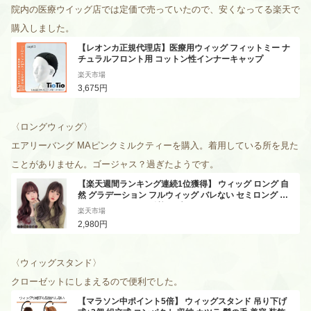
院内の医療ウイッグ店では定価で売っていたので、安くなってる楽天で
購入しました。
【レオンカ正規代理店】医療用ウィッグ フィットミー ナ
チュラルフロント用 コットン性インナーキャップ
楽天市場
3,675円
〈ロングウィッグ〉
エアリーバング MAピンクミルクティーを購入。着用している所を見た
ことがありません
。ゴージャス？過ぎたようです。
【楽天週間ランキング連続1位獲得】 ウィッグ ロング 自
然 グラデーション フルウィッグ バレない セミロング ミ
ディアム ウイッグ 耐熱 可愛い ハイトーンカラー ハイラ
楽天市場
イト メッシュ カール ピンク ブルー かつら 女性 医療用 金
2,980円
髪 黒髪 送料無料
〈ウィッグスタンド〉
クローゼットにしまえるので便利でした。
【マラソン中ポイント5倍】 ウィッグスタンド 吊り下げ