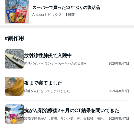
スーパーで買った12年ぶりの復活品
Amebaトピックス
1日前
#
副作用
放射線性肺炎で入院中
癌サバイバー ランナーあーちゃんの日常⭐︎
2026年8月7日
夜まで寝てました
膵臓がんになってしまいました
2026年8月7日
抗がん剤治療後2ヶ月のCT結果を聞いてきた
38歳で膀胱がん→腹膜、リンパ節、肺、骨転移…海外在
2026年8月7日
住ママのブログ