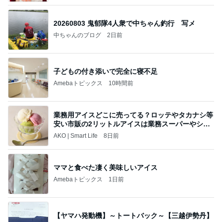
20260803 鬼郁隊4人衆で中ちゃん釣行 写メ
中ちゃんのブログ
2日前
子どもの付き添いで完全に寝不足
Amebaトピックス
10時間前
業務用アイスどこに売ってる？ロッテやタカナシ等
安い市販の2リットルアイスは業務スーパーやシャ
トレ
AKO | Smart Life
8日前
ママと食べた凄く美味しいアイス
Amebaトピックス
1日前
【ヤマハ発動機】～トートバック～【三越伊勢丹】