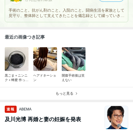
手術のこと。抗がん剤のこと。入院のこと。闘病生活を家族として
見守り、整体師として支えてきたことを備忘録として綴っていきま
す。
最近の画像つき記事
黒ごま＋ニンニ
ヘアドネーショ
開腹手術後は笑
ク＋蜂蜜 作って
ン
えない
みました
もっと見る
速報
ABEMA
及川光博 再婚と妻の妊娠を発表