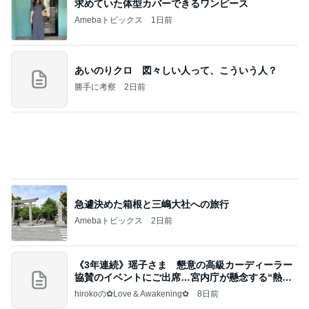
夢見さんから 揺れが激しく注意していましょう❗️
マリアオフィシャルブログ「ひむかの風にさそわれ
8日前
て」Powered by Ameba
二千万円がほしい義姉の言い分
Amebaトピックス
1日前
ポップマートDIMOO×ピクサー☆
ディズニーファン Dのブログ
7日前