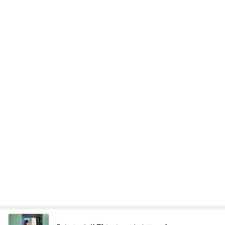
Amebaトピックス
1日前
あいのりクロ 図々しい人って、こういう人？
勝手に考察
2日前
急遽決めた箱根と三嶋大社への旅行
Amebaトピックス
2日前
《3年連続》瑶子さま 懇意の高級カーディーラー
協賛のイベントにご出席…宮内庁が懸念する“熱心
すぎ
hirokoの✿Love＆Awakening✿
8日前
ストレス発散のために作ったゲーム
Amebaトピックス
1日前