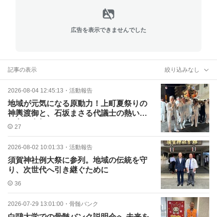
広告を表示できませんでした
記事の表示
絞り込みなし
2026-08-04 12:45:13
・
活動報告
地域が元気になる原動力！上町夏祭りの
神輿渡御と、石坂まさる代議士の熱い飛
び入り参加
27
2026-08-02 10:01:33
・
活動報告
須賀神社例大祭に参列。地域の伝統を守
り、次世代へ引き継ぐために
36
2026-07-29 13:01:00
・
骨髄バンク
白鷗大学での骨髄バンク説明会へ 未来を