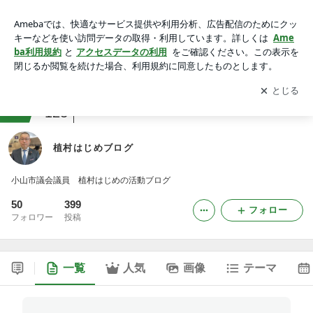
植村はじめブログ
アプリをダウンロードして
ブログの更新通知
を受け取りまし
開く
ょう。
ranking
地域・地方自治体ジャンル
123
植村はじめブログ
小山市議会議員 植村はじめの活動ブログ
50
399
フォロー
フォロワー
投稿
一覧
人気
画像
テーマ