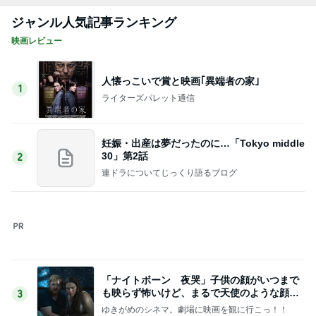
ジャンル人気記事ランキング
映画レビュー
人懐っこいで賞と映画｢異端者の家｣
1
ライターズパレット通信
妊娠・出産は夢だったのに…「Tokyo middle
30」第2話
2
連ドラについてじっくり語るブログ
「ナイトボーン 夜哭」子供の顔がいつまで
も映らず怖いけど、まるで天使のような顔の
3
赤ちゃんでした。
ゆきがめのシネマ。劇場に映画を観に行こっ！！