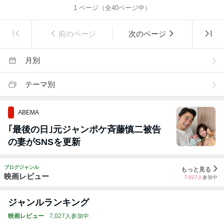
1
ページ（全
40
ページ中）
前のページ
次のページ
月別
テーマ別
ABEMA
｢最後の日｣元ジャンポケ斉藤慎二被告
の妻がSNSを更新
ブログジャンル
もっと見る
映画レビュー
7,027
人
参加中
ジャンルランキング
映画レビュー
7,027人参加中