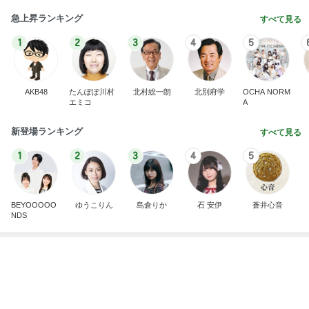
急上昇ランキング
すべて見る
1
2
3
4
5
AKB48
たんぽぽ川村
北村総一朗
北別府学
OCHA NORM
エミコ
A
新登場ランキング
すべて見る
1
2
3
4
5
BEYOOOOO
ゆうこりん
島倉りか
石 安伊
蒼井心音
NDS