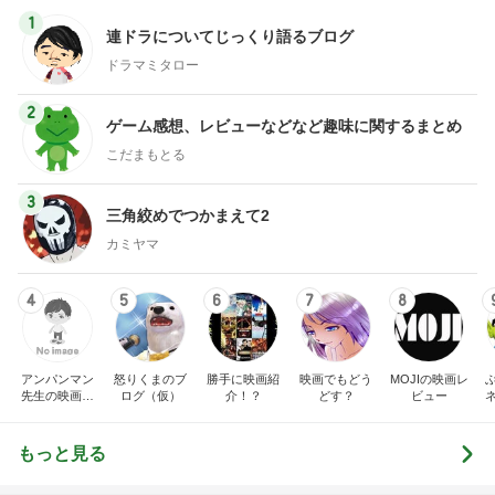
1
連ドラについてじっくり語るブログ
ドラマミタロー
2
ゲーム感想、レビューなどなど趣味に関するまとめ
こだまもとる
3
三角絞めでつかまえて2
カミヤマ
4
5
6
7
8
アンパンマン
怒りくまのブ
勝手に映画紹
映画でもどう
MOJIの映画レ
先生の映画講
ログ（仮）
介！？
どす？
ビュー
座
もっと見る