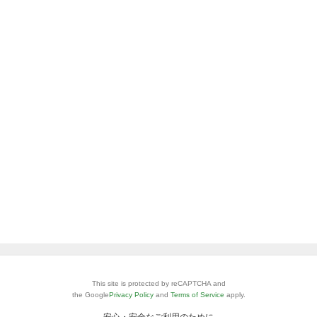
This site is protected by reCAPTCHA and
the Google
Privacy Policy
and
Terms of Service
apply.