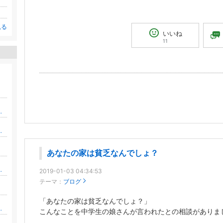
見る
いいね
11
ら独立した一人のパパのとある物語
手がける「福代工務店」
あなたの家は貧乏なんでしょ？
タイトルは「言葉のチカラで心に灯をともす記事物語」
2019-01-03 04:34:53
テーマ：
ブログ
「あなたの家は貧乏なんでしょ？」
ツリお金を稼ぐブログ
こんなことを中学生の娘さんが言われたとの相談がありま