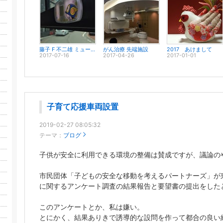
藤子 F 不二雄 ミュージアム
がん治療 先端施設
2017 あけまして
2017-07-16
2017-04-26
2017-01-01
子育て応援車両設置
2019-02-27 08:05:32
テーマ：
ブログ
子供が安全に利用できる環境の整備は賛成ですが、議論の
市民団体「子どもの安全な移動を考えるパートナーズ」が
に関するアンケート調査の結果報告と要望書の提出をした
このアンケートとか、私は嫌い。
とにかく、結果ありきで誘導的な設問を作って都合の良い