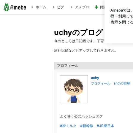
ホーム
ピグ
アメブロ
付録目的で買って大
uchyのブログ
uchyのブログ
今のところは日記帳です。子育て話題が多いです
旅行記録などもアップして行きますね。
プロフィール
uchy
プロフィール
｜
ピグの部屋
よく使う公式ハッシュタグ
#粉ミルク
#新幹線
#JR東日本