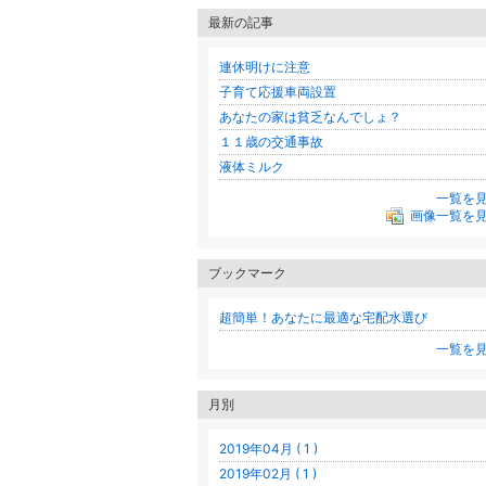
最新の記事
連休明けに注意
子育て応援車両設置
あなたの家は貧乏なんでしょ？
１１歳の交通事故
液体ミルク
一覧を
画像一覧を
ブックマーク
超簡単！あなたに最適な宅配水選び
一覧を
月別
2019年04月 ( 1 )
2019年02月 ( 1 )