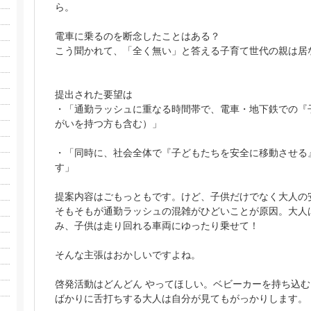
ら。
電車に乗るのを断念したことはある？
こう聞かれて、「全く無い」と答える子育て世代の親は居
提出された要望は
・「通勤ラッシュに重なる時間帯で、電車・地下鉄での『
がいを持つ方も含む）」
・「同時に、社会全体で『子どもたちを安全に移動させる
す」
提案内容はごもっともです。けど、子供だけでなく大人の
そもそもが通勤ラッシュの混雑がひどいことが原因。大人
み、子供は走り回れる車両にゆったり乗せて！
そんな主張はおかしいですよね。
啓発活動はどんどん やってほしい。ベビーカーを持ち込
ばかりに舌打ちする大人は自分が見てもがっかりします。