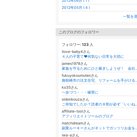
2012年06月 ( 1 )
2012年05月 ( 4 )
一覧を
このブログのフォロワー
フォロワー:
123
人
ilove-baby4さん
４人の子育て♥何気ない日常を大切に
james1978さん
家族を守るためにひと稼ぎしようぜ！ 会社員か
fukuyokoumutenさん
御前崎市の注文住宅、リフォームを
ko35さん
一歩づつ・・・確実に
oidonkouzaさん
ご存知でしたか？読者の８割が必ず「いいね」する奇跡のブログのことを！その
affiliate-toolさん
アフィリエイトツールのブログ
matchdreamさん
副業ルーキーさんがネットでガッ
iwa-aさん