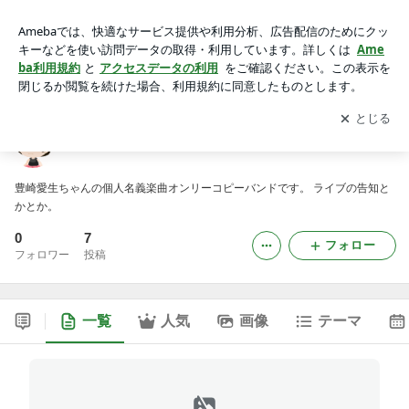
よだのブログ
アプリをダウンロードして
ブログの更新通知
を受け取りまし
開く
ょう。
よだのブログ
豊崎愛生ちゃんの個人名義楽曲オンリーコピーバンドです。 ライブの告知と
かとか。
0
7
フォロー
フォロワー
投稿
一覧
人気
画像
テーマ