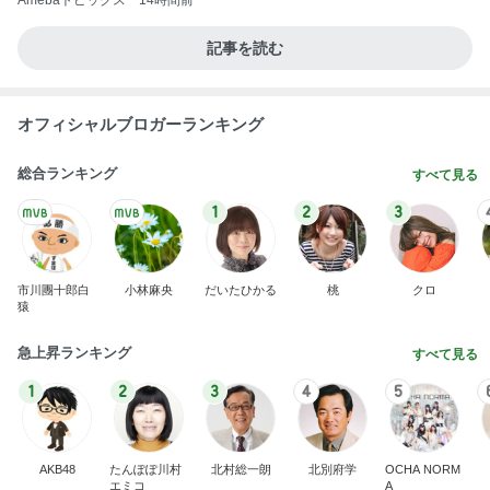
Amebaトピックス
14時間前
記事を読む
オフィシャルブロガーランキング
総合ランキング
すべて見る
1
2
3
市川團十郎白
小林麻央
だいたひかる
桃
クロ
猿
急上昇ランキング
すべて見る
1
2
3
4
5
AKB48
たんぽぽ川村
北村総一朗
北別府学
OCHA NORM
エミコ
A