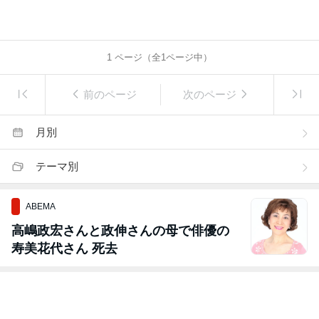
1
ページ（全
1
ページ中）
前のページ
次のページ
月別
テーマ別
ABEMA
高嶋政宏さんと政伸さんの母で俳優の
寿美花代さん 死去