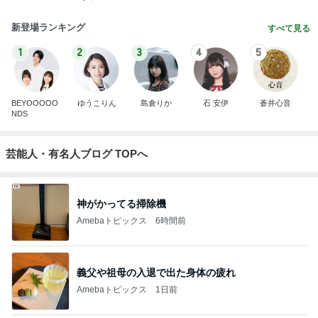
新登場ランキング
すべて見る
1
2
3
4
5
BEYOOOOO
ゆうこりん
島倉りか
石 安伊
蒼井心音
NDS
芸能人・有名人ブログ TOPへ
神がかってる掃除機
Amebaトピックス
6時間前
義父や祖母の入退で出た身体の疲れ
Amebaトピックス
1日前