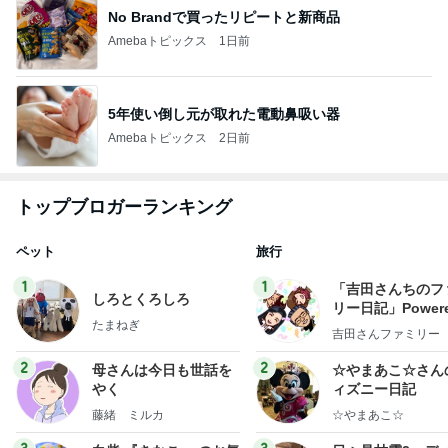
No Brandで買ったリピートと新商品
Amebaトピックス
1日前
5年使い倒し元が取れた電動鼻吸い器
Amebaトピックス
2日前
トップブロガーランキング
ペット
旅行
1
1
「吉田さんちのフ
しろとくろしろ
リー日記」Powere
たまねぎ
y Ameba 吉田さ
吉田さんファミリー
ミリーオフィシャ
ログ
2
2
母さんは今日も世話を
☆やまあこ☆さん
やく
ィズニー日記
藤緒 ミルカ
☆やまあこ☆