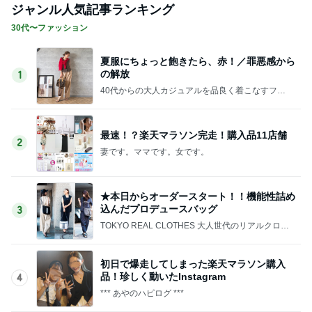
ジャンル人気記事ランキング
30代〜ファッション
夏服にちょっと飽きたら、赤！／罪悪感から
の解放
1
40代からの大人カジュアルを品良く着こなすファ
ッションブログ
最速！？楽天マラソン完走！購入品11店舗
2
妻です。ママです。女です。
★本日からオーダースタート！！機能性詰め
込んだプロデュースバッグ
3
TOKYO REAL CLOTHES 大人世代のリアルクロー
ズ
初日で爆走してしまった楽天マラソン購入
品！珍しく動いたInstagram
4
*** あやのハピログ ***