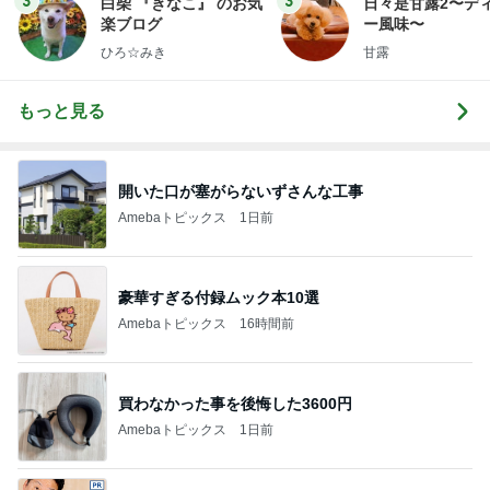
3
3
白柴 『きなこ』 のお気
日々是甘露2〜デ
楽ブログ
ー風味〜
ひろ☆みき
甘露
もっと見る
開いた口が塞がらないずさんな工事
Amebaトピックス
1日前
豪華すぎる付録ムック本10選
Amebaトピックス
16時間前
買わなかった事を後悔した3600円
Amebaトピックス
1日前