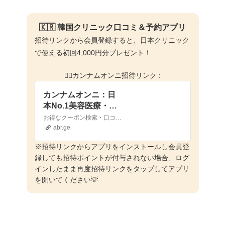
🇰🇷 韓国クリニック口コミ＆予約アプリ
招待リンクから会員登録すると、日本クリニック
で使える初回4,000円分プレゼント！
👉🏻カンナムオンニ招待リンク :
カンナムオンニ：日
本No.1美容医療・整
形の口コミ予約アプ
お得なクーポン検索・口コミ閲覧・来院予約までアプリ1つで完結！
リ
abr.ge
※招待リンクからアプリをインストールし会員登
録しても招待ポイントが付与されない場合、ログ
インしたまま再度招待リンクをタップしてアプリ
を開いてください💡