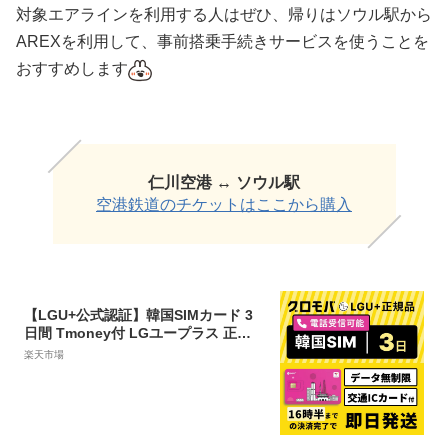
対象エアラインを利用する人はぜひ、帰りはソウル駅から
AREXを利用して、事前搭乗手続きサービスを使うことを
おすすめします
仁川空港 ↔︎ ソウル駅
空港鉄道のチケットはここから購入
【LGU+公式認証】韓国SIMカード 3
日間 Tmoney付 LGユープラス 正規
品 データ無制限 通話可能 受信可 国内
楽天市場
発送 韓国 LG プリペイド プリぺ プリ
ぺSIM プリペイドSIM SIM SIMカード
通話 通話可能 3日 2日 2泊3日 データ
通信 無制限 音声 電話番号