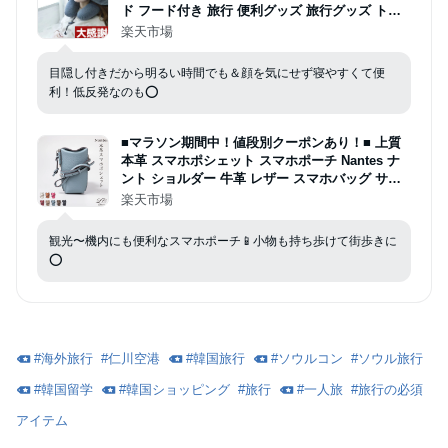
ド フード付き 旅行 便利グッズ 旅行グッズ トラ
ベルグッズ 車 トラベル 携帯枕 車用品 便利グッ
楽天市場
ズ 快眠 仮眠 肩こり トラベルピロー 洗える 人気
旅行 おすすめ プレゼント
目隠し付きだから明るい時間でも＆顔を気にせず寝やすくて便
利！低反発なのも⭕️
■マラソン期間中！値段別クーポンあり！■ 上質
本革 スマホポシェット スマホポーチ Nantes ナ
ント ショルダー 牛革 レザー スマホバッグ サコ
ッシュレディース マロエベ ギフト イマイバッグ
楽天市場
母の日 おしゃれ
観光〜機内にも便利なスマホポーチ📱小物も持ち歩けて街歩きに
⭕️
#
海外旅行
#
仁川空港
#
韓国旅行
#
ソウルコン
#
ソウル旅行
#
韓国留学
#
韓国ショッピング
#
旅行
#
一人旅
#
旅行の必須
アイテム