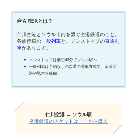
💭 A'REXとは？
仁川空港とソウル市内を繋ぐ空港鉄道のこと。
各駅停車の
一般列車
と、ノンストップの
直通列
車
があります。
ノンストップは最短43分でソウル駅へ
一般列車は予約なしの普通の電車方式で、金浦空
港や弘大を経由
仁川空港 ↔︎ ソウル駅
空港鉄道のチケットはここから購入