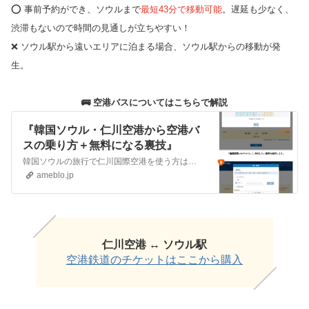
⭕️ 事前予約ができ、ソウルまで
最短43分で移動可能
。遅延も少なく、
渋滞もないので時間の見通しが立ちやすい！
❌ ソウル駅から遠いエリアに泊まる場合、ソウル駅からの移動が発
生。
🚌 空港バスについてはこちらで解説
『韓国ソウル・仁川空港から空港バ
スの乗り方＋無料になる裏技』
韓国ソウルの旅行で仁川国際空港を使う方は、宿泊先によっては空港バスの利用がおすすめです⭕️ チケット購入方法〜バスの乗り方、無料で乗れる(?)方法までまとめ…
ameblo.jp
仁川空港 ↔︎ ソウル駅
空港鉄道のチケットはここから購入