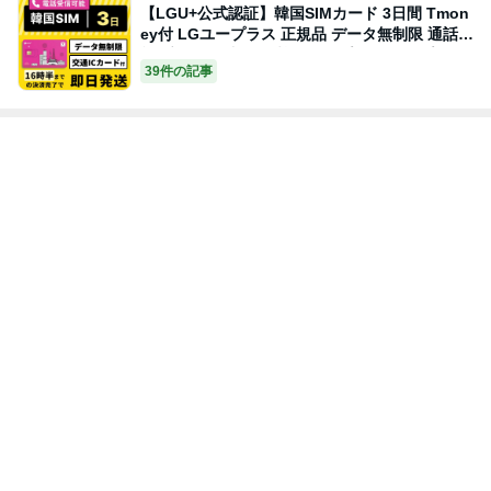
【LGU+公式認証】韓国SIMカード 3日間 Tmon
ey付 LGユープラス 正規品 データ無制限 通話可
能 受信可 国内発送 韓国 LG プリペイド プリぺ
39件の記事
プリぺSIM プリペイドSIM SIM SIMカード 通話
通話可能 3日 2日 2泊3日 データ 通信 無制限 電
話