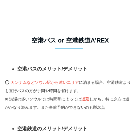
空港バス or 空港鉄道A’REX
空港バスのメリット/デメリット
⭕️
カンナムなどソウル駅から遠いエリア
に泊まる場合、空港鉄道より
も直行バスの方が手間や時間を省けます。
❌ 渋滞の多いソウルでは時間帯によっては
遅延
しがち。特に夕方は道
がかなり混みます。また事前予約ができないのも懸念点
空港鉄道のメリット/デメリット