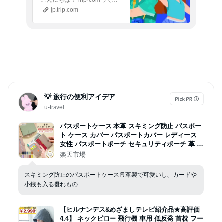
こんにちは！Trip·comって知ってる？下の招待リンクから登録すると、航空券やホテルなどを最大800円オフで予約できます！それに、実は紹介者も特典がもらえて、みんなでお得だったりして…。
の限定割引クーポンを
jp.trip.com
プレゼント
💡 旅行の便利アイデア
u-travel
パスポートケース 本革 スキミング防止 パスポー
ト ケース カバー パスポートカバー レディース
女性 パスポートポーチ セキュリティポーチ 革 パ
スポート入れ セキュリティ おしゃれ 財布 兼用
楽天市場
大容量 シンプル ブランド スキミング
スキミング防止のパスポートケース📕革製で可愛いし、カードや
小銭も入る優れもの
【ヒルナンデス&めざましテレビ紹介品★高評価
4.4】 ネックピロー 飛行機 車用 低反発 首枕 フー