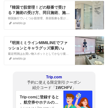
『韓国で肌管理！どの順番で受け
る？施術の受け方、同日施術、施術
の相性まとめ』
韓国旅行でいくつか肌管理、美容医療を受けようと思っている人は結構多いかと思いますが、ある程度順番を決めないと同じ日に施術できないとか、この施術の後にこれはでき…
ameblo.jp
『明洞ミミラインMIMILINEでファ
ッションとキャラグッズ爆買い』
最近明洞はお買い物スポットとしてかなり復活しているのですが、駅前のミミライン（MIMILINE）というお店が面白そうで今回行ってみました安い洋服や雑貨、韓国の…
ameblo.jp
Trip.com
予約に使える限定割引クーポン
​紹介コード「
1WCHFV
」
Trip·comに登録すると
、航空券やホテルの予
約に使える800円相当