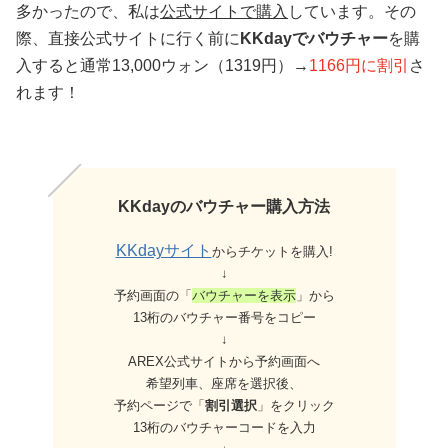
多かったので、私は
公式サイトで購入
しています。その
際、直接公式サイトに行く前に
KKday
でバウチャー
を購
入すると通常13,000ウォン（1319円）→
1166円に割引
さ
れます！
KKdayのバウチャー購入方法
KKdayサイト
からチケットを購入!
↓
予約画面の「
バウチャーを表示
」から
13桁のバウチャー番号をコピー
↓
AREX公式サイトから予約画面へ
希望列車、座席を選択後、
予約ページで「
割引選択
」をクリック
13桁のバウチャーコードを入力