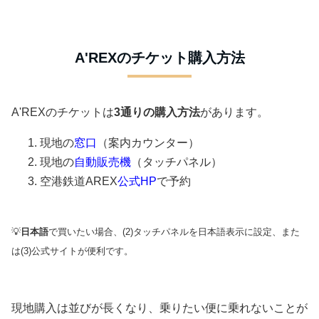
A'REXのチケット購入方法
A'REXのチケットは
3通りの購入方法
があります。
現地の
窓口
（案内カウンター）
現地の
自動販売機
（タッチパネル）
空港鉄道AREX
公式HP
で予約
💡
日本語
で買いたい場合、(2)タッチパネルを日本語表示に設定、また
は(3)公式サイトが便利です。
現地購入は並びが長くなり、乗りたい便に乗れないことが