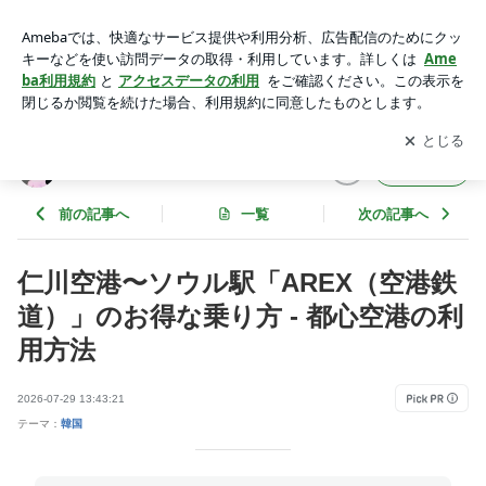
仁川空港〜ソウル駅「AREX（空港鉄道）」のお得な乗り方と
予約- 都心空港の利用方法 | 30代限界社会人オタクの休日
アプリをダウンロードして
ブログの更新通知
を受け取りまし
開く
ょう。
30代限界社会人オタクの休日
フォロー
前の記事へ
一覧
次の記事へ
仁川空港〜ソウル駅「AREX（空港鉄
道）」のお得な乗り方 - 都心空港の利
用方法
2026-07-29 13:43:21
テーマ：
韓国