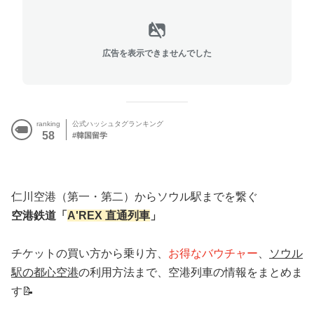
広告を表示できませんでした
ranking
公式ハッシュタグランキング
58
韓国留学
仁川空港（第一・第二）からソウル駅までを繋ぐ
空港鉄道「
A'REX 直通列車
」
チケットの買い方から乗り方、
お得なバウチャー
、
ソウル
駅の都心空港
の利用方法まで、空港列車の情報をまとめま
す📝