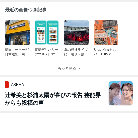
最近の画像つき記事
韓国コーヒーが
渡韓デリバリー
夏の野外ライブ
Stray Kidsカム
日本進出！빽다
アプリ・日本人
に！暑さ・熱中
バ「THIS & TH
방（Paik's Coffe
でも使える「ペ
症対策・冷却グ
AT」CD種類別
e）が韓国その
ダル民族」使い
ッズ持ち物まと
の封入、予約特
まますぎた
方 - 韓国旅行
もっと見る
め
典など詳細まと
め
ABEMA
辻希美と杉浦太陽が喜びの報告 芸能界
からも祝福の声