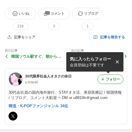
いいね
コメント
リブログ
218
3
1
記事を報告する
記事をシェア
前の記事
次の記事
韓国ソウル駅すぐ、朝からや
韓国KSPOドーム・オリンピ
気に入ったらフォロー
ってる穴場カフェ
ック公演周辺カフェ＆ごはん
- 聖地巡礼 オタ活旅行
会員登録は不要です
30代限界社会人オタクの休日
フォロー
u-travel
30代会社員の国内海外旅行、STAYオタ活、美容医療記 / 韓国情報
/ リブログ、コメント大歓迎 ෆ DM or u8810tr＠gmail.com
韓流・K-POPファンジャンル 34位