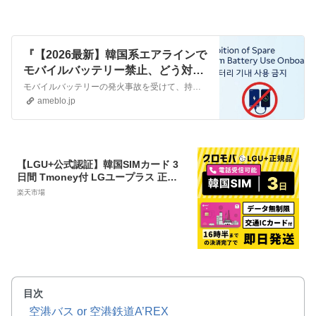
『【2026最新】韓国系エアラインで
モバイルバッテリー禁止、どう対策
する？』
モバイルバッテリーの発火事故を受けて、持ち込みにも制限がかかっていましたが、1月26日からさらに新たなルールが設けられます。韓国旅行でのモバイルバッテリーの持…
ameblo.jp
【LGU+公式認証】韓国SIMカード 3
日間 Tmoney付 LGユープラス 正規
品 データ無制限 通話可能 受信可 国内
楽天市場
発送 韓国 LG プリペイド プリぺ プリ
ぺSIM プリペイドSIM SIM SIMカード
通話 通話可能 3日 2日 2泊3日 データ
通信 無制限 音声 電話番号
目次
空港バス or 空港鉄道A’REX