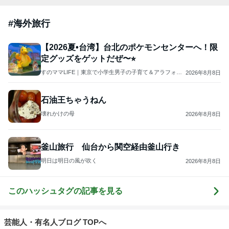
#
海外旅行
【2026夏•台湾】台北のポケモンセンターへ！限
定グッズをゲットだぜ〜⭐︎
すのママLIFE｜東京で小学生男子の子育て＆アラフォー
2026年8月8日
庶民の爆買いとグルテンフリー生活
石油王ちゃうねん
壊れかけの母
2026年8月8日
釜山旅行 仙台から関空経由釜山行き
明日は明日の風が吹く
2026年8月8日
このハッシュタグの記事を見る
芸能人・有名人ブログ TOPへ