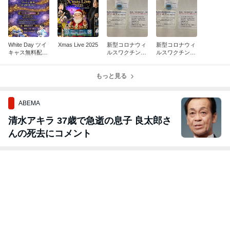
White Day ツイ
Xmas Live 2025
新型コロナウィ
新型コロナウィ
キャス無料配信
ルスワクチン接
ルスワクチン接
のお知らせ
種
種
もっと見る
ABEMA
清水アキラ 37歳で急逝の息子 良太郎さ
んの死去にコメント