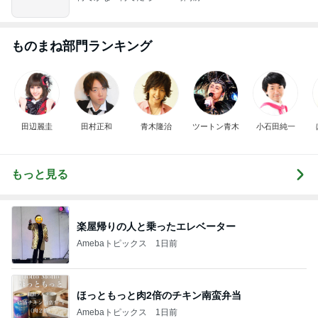
ものまね部門ランキング
田辺麗圭
田村正和
青木隆治
ツートン青木
小石田純一
もっと見る
楽屋帰りの人と乗ったエレベーター
Amebaトピックス
1日前
ほっともっと肉2倍のチキン南蛮弁当
Amebaトピックス
1日前