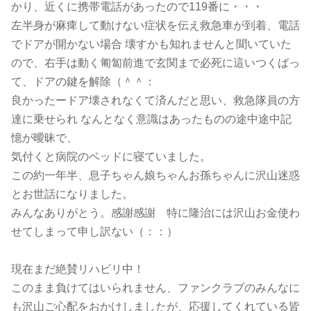
かり、近くに携帯電話があったので119番に・・・
左半身が麻痺して動けない症状を伝え救急車が到着、電話
でドアが開かない場合 壊すかも知れませんと聞いていた
ので、右手は動く匍匐前進で玄関まで必死に這いつくばっ
て、ドアの鍵を解除（＾＾：
良かったードア壊されなくて済んだと思い、救急隊員の方
達に乗せられ なんとなく意識はあったものの途中途中記
憶が曖昧で、
気付くと病院のベッドに寝ていました。
この約一年半、息子ちゃん娘ちゃんお孫ちゃんに沢山迷惑
とお世話になりました。
みんなありがとう。感謝感謝 特に隆治には沢山お金使わ
せてしまって申し訳ない（：：）
現在まだ絶賛リハビリ中！
このまま負けてはいられません、ファンクラブのみんなに
も沢山ご心配をおかけしましたが、応援してくれている皆