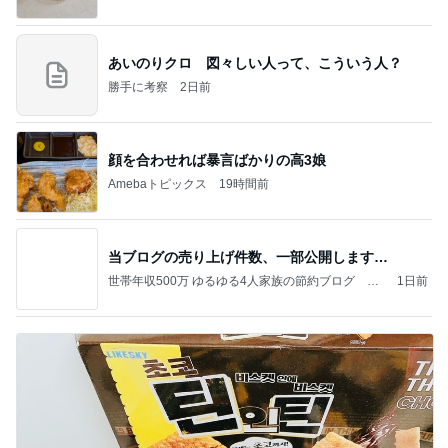
あいのりクロ 図々しい人って、こういう人？
勝手に考察
2日前
顔を合わせれば暴言ばかりの高3娘
Amebaトピックス
19時間前
当ブログの売り上げ件数、一部公開します…
世帯年収500万 ゆるゆる4人家族の節約ブログ 〜
1日前
ケチ旦那と金銭感覚マヒ嫁の日々〜