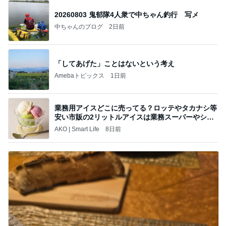
20260803 鬼郁隊4人衆で中ちゃん釣行 写メ
中ちゃんのブログ
2日前
「してあげた」ことはないという考え
Amebaトピックス
1日前
業務用アイスどこに売ってる？ロッテやタカナシ等
安い市販の2リットルアイスは業務スーパーやシャ
トレ
AKO | Smart Life
8日前