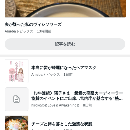
夫が疑った私のヴィシソワーズ
Amebaトピックス
13時間前
記事を読む
本当に髪が綺麗になったヘアマスク
Amebaトピックス
1日前
《3年連続》瑶子さま 懇意の高級カーディーラー
協賛のイベントにご出席…宮内庁が懸念する“熱心
すぎ
hirokoの✿Love＆Awakening✿
8日前
チーズと卵を落とした魅惑な状態