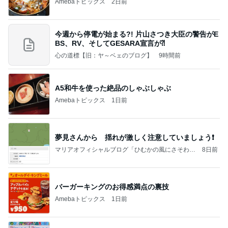
Amebaトピックス
2日前
今週から停電が始まる?! 片山さつき大臣の警告がE
BS、RV、そしてGESARA宣言が⁈
心の道標【旧：ヤ～ベェのブログ】
9時間前
A5和牛を使った絶品のしゃぶしゃぶ
Amebaトピックス
1日前
夢見さんから 揺れが激しく注意していましょう❗️
マリアオフィシャルブログ「ひむかの風にさそわれ
8日前
て」Powered by Ameba
バーガーキングのお得感満点の裏技
Amebaトピックス
1日前