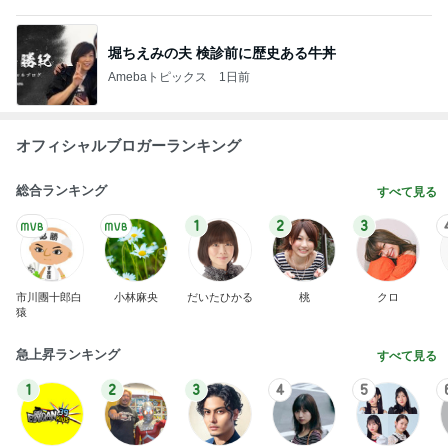
堀ちえみの夫 検診前に歴史ある牛丼
Amebaトピックス
1日前
オフィシャルブロガーランキング
総合ランキング
すべて見る
1
2
3
市川團十郎白
小林麻央
だいたひかる
桃
クロ
猿
急上昇ランキング
すべて見る
1
2
3
4
5