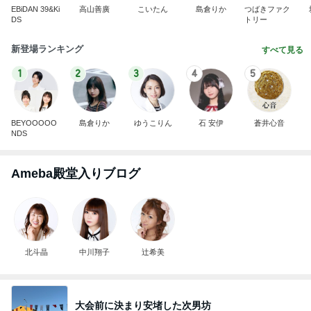
EBiDAN 39&Ki
高山善廣
こいたん
島倉りか
つばきファク
DS
トリー
新登場ランキング
すべて見る
1
2
3
4
5
BEYOOOOO
島倉りか
ゆうこりん
石 安伊
蒼井心音
NDS
Ameba殿堂入りブログ
北斗晶
中川翔子
辻希美
大会前に決まり安堵した次男坊