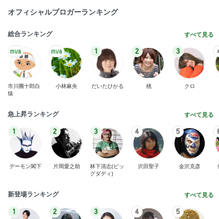
BEYOOOOO
島倉りか
ゆうこりん
石 安伊
蒼井心音
NDS