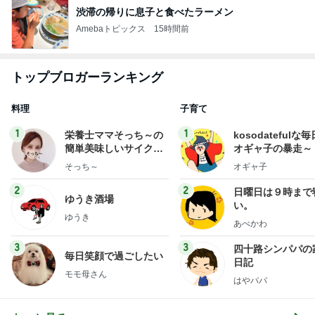
渋滞の帰りに息子と食べたラーメン
Amebaトピックス
15時間前
トップブロガーランキング
料理
子育て
1
1
栄養士ママそっち～の
kosodatefulな毎
簡単美味しいサイクル
オギャ子の暴走～
献立
そっち～
オギャ子
2
2
日曜日は９時まで
ゆうき酒場
い。
ゆうき
あべかわ
3
3
四十路シンパパの
毎日笑顔で過ごしたい
日記
モモ母さん
はやパパ