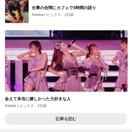
オフィシャルブロガーランキング
総合ランキング
すべて見る
1
2
3
市川團十郎白
小林麻央
だいたひかる
桃
クロ
猿
急上昇ランキング
すべて見る
1
2
3
4
5
デーモン閣下
片岡愛之助
林下清志(ビッ
沢田聖子
金沢克彦
グダディ)
新登場ランキング
すべて見る
1
2
3
4
5