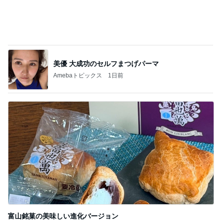
Amebaトピックス
20時間前
記事を読む
だいた 若い時にすべきだった事
Amebaトピックス
22時間前
ジャンル人気記事ランキング
映画レビュー
映画『大統領のケーキ』が突きつける「日常
の狂気」と涙のラスト
1
ほくとの気ままなブログ
映画 感想❣️『サンキュー・チャック』
2
さくらの暇つぶし日記