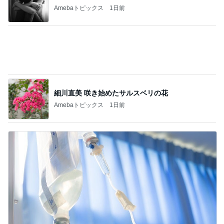
娘に伝えるつもりの膵臓癌と手術
Amebaトピックス
1日前
記事を読む
桃 子ども達考案のスリリングな遊び
Amebaトピックス
1日前
スマホを取り上げても解決しない問題
Amebaトピックス
10時間前
小柳ルミ子 可愛すぎる愛犬の寝顔
Amebaトピックス
1日前