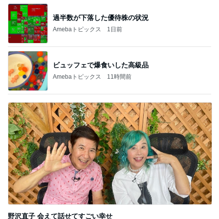
Amebaトピックス
2日前
記事を読む
秋野 嬉しい頂き物の美味しい茶豆
Amebaトピックス
1日前
山田 幻想的な竹林で不思議体験
Amebaトピックス
10時間前
ユカイ 鉄分補給でフライパンと鉄瓶
Amebaトピックス
2日前