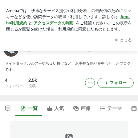
Light Tackle Lure World blog
アプリをダウンロードして
ブログの更新通知
を受け取りまし
開く
ょう。
Light Tackle Lure World blog
ライトタックルルアーやちょい投げなど、お手軽な釣りを中心としたブログ
です。
4
2.5k
フォロー
フォロワー
投稿
一覧
人気
画像
テーマ