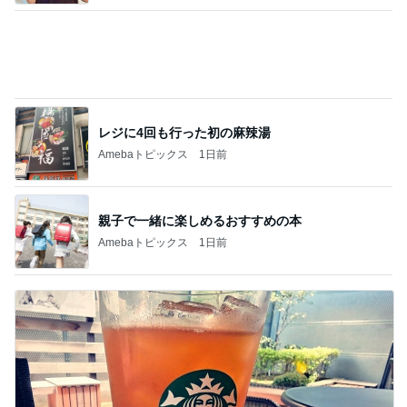
ヒデ 正直ナメてたごぼう茶の味
Amebaトピックス
1日前
記事を読む
返す言葉が見つからない夫の言葉
Amebaトピックス
13時間前
やって驚きだったお洒落な暑さ対策
Amebaトピックス
11時間前
荷物を見て苛立ちをぶつけてきた実母