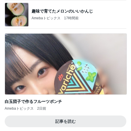
日経平均に比べ寂しい優待株の状況
Amebaトピックス
14時間前
不思議なくらい楽しみな40代
Amebaトピックス
1日前
前髪ぺたんがすぐ復活するやり方
Amebaトピックス
1日前
長男だから当然と言ってくる義姉
Amebaトピックス
1日前