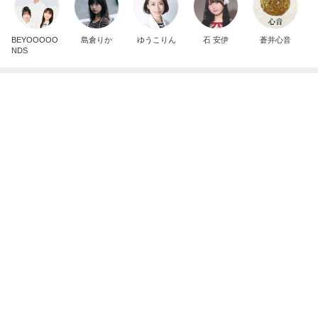
芸能人・有名人ブログ TOPへ
レジェンド松下のなんでもプレゼン！
Amebaトピックス
20時間前
アレク 怒った妹からの数ヶ月無視
Amebaトピックス
1日前
美奈代 夫が買ってきてくれたお芋
Amebaトピックス
2日前