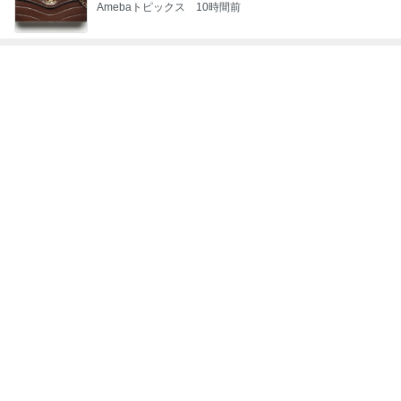
神がかってる掃除機
Amebaトピックス
20時間前
寄せ植えの6年間のビフォーアフター
Amebaトピックス
1日前
私が間違っていた優秀だったお塩
Amebaトピックス
10時間前