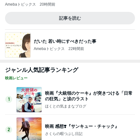
「剣雲三十六騎」（1942年作品）感想
3
深層昭和帯
もはやリタイアへ危険信号…「君の好きは無
敵」第3話
4
連ドラについてじっくり語るブログ
妊娠・出産は夢だったのに…「Tokyo middle
30」第2話
5
連ドラについてじっくり語るブログ
このジャンルの記事をもっと見る