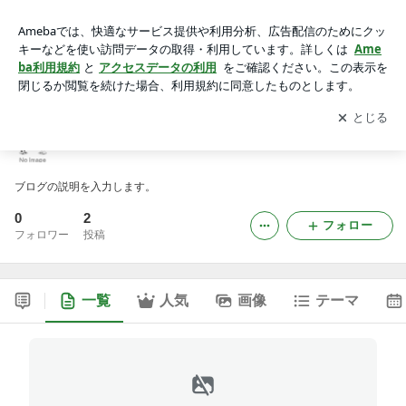
tv88samcomのブログ
アプリをダウンロードして
ブログの更新通知
を受け取りまし
開く
ょう。
tv88samcomのブログ
ブログの説明を入力します。
0
2
フォロー
フォロワー
投稿
一覧
人気
画像
テーマ