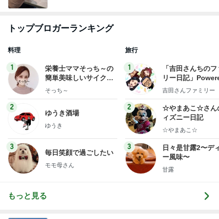
トップブロガーランキング
料理
旅行
1
1
栄養士ママそっち～の
「吉田さんちのフ
簡単美味しいサイクル
リー日記」Powere
献立
y Ameba 吉田さ
そっち～
吉田さんファミリー
ミリーオフィシャ
ログ
2
2
☆やまあこ☆さん
ゆうき酒場
ィズニー日記
ゆうき
☆やまあこ☆
3
3
日々是甘露2〜デ
毎日笑顔で過ごしたい
ー風味〜
モモ母さん
甘露
もっと見る