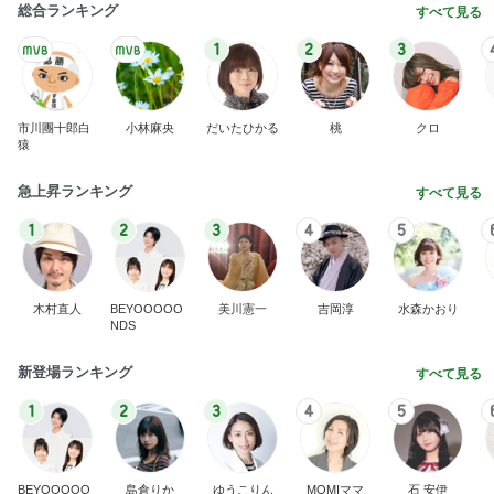
総合ランキング
すべて見る
1
2
3
市川團十郎白
小林麻央
だいたひかる
桃
クロ
猿
急上昇ランキング
すべて見る
1
2
3
4
5
木村直人
BEYOOOOO
美川憲一
吉岡淳
水森かおり
NDS
新登場ランキング
すべて見る
1
2
3
4
5
BEYOOOOO
島倉りか
ゆうこりん
MOMIママ
石 安伊