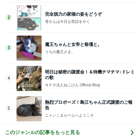
完全脱力の家猫の姿をどうぞ
2
母さんは今日も世話をやく
魔王ちゃんと女帝と祭壇と。
3
うちの魔王さま。
明日は秘密の譲渡会！＆待機チマチマ♪ドレミ
の歌
4
ＮＰＯ法人ねこけん Official Blog
熱烈プロポーズ！島江ちゃん正式譲渡のご報
告
5
ニャンこまルームへようこそ
このジャンルの記事をもっと見る