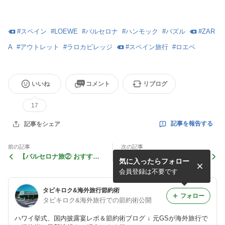
#
スペイン
#
LOEWE
#
バルセロナ
#
ハンモック
#
パズル
#
ZAR
A
#
アウトレット
#
ラロカビレッジ
#
スペイン旅行
#
ロエベ
いいね
コメント
リブログ
17
記事を報告する
記事をシェア
前の記事
次の記事
【バルセロナ旅② おすすめ
NEWブログスタート！スペ
気に入ったらフォロー
レストランとカフェ】
イン編
会員登録は不要です
タビキロク&海外旅行節約術
フォロー
タビキロク&海外旅行での節約術公開
ハワイ挙式、国内披露宴レポ＆節約術ブログ ↓ 元GSが海外旅行で