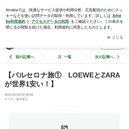
【バルセロナ旅① LOEWEとZARAが世界1安い！】 | タビキ
ロク&海外旅行節約術
アプリをダウンロードして
ブログの更新通知
を受け取りまし
開く
ょう。
タビキロク&海外旅行節約術
フォロー
前の記事へ
一覧
次の記事へ
【バルセロナ旅① LOEWEとZARA
が世界1安い！】
2024-02-06 03:39:58
テーマ：
スペイン