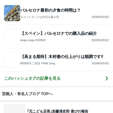
3
ふみプレイス
ふみプレイス
4
5
6
7
8
GOSSIP MAD
『Love mysel
TAIWANだふ
ままむの海外
Plumeria Diary
EMOISELLE
f』いくつにな
るな日々
旅行記
旅・ホテ
ってもキラキ
ル・リゾート
ラと☆彡人生
etc.
を楽しむブロ
もっと見る
グ♡
気に入らない備え付けのカーテン