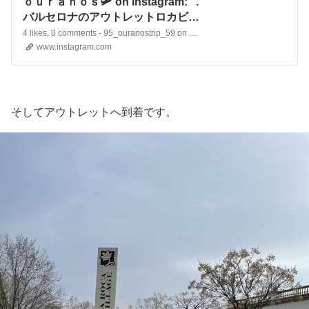
ｏｕｒａｎｏｓ🛩 on Instagram: ".
バルセロナのアウトレットロカビレ
ッジ🛍️ 絶対にチェックして欲しいの
4 likes, 0 comments - 95_ouranostrip_59 on May 16, 2023: ". バルセロナのアウトレットロカビレッジ🛍️ 絶対にチェックして欲し..."
はスペイン生まれのロエベ🍀 詳しく
www.instagram.com
は次のpostでご覧ください👀 . バス
停はどちらもバルセロナ北バスター
ミナル🚌 前postで紹介したホテルヌ
ーベルから 徒歩15分程で到着します
そしてアウトレットへ到着です。
🚶 道中にはバルセロナ凱旋門があっ
たり スペインの街並みを楽しんで歩
いていると 一瞬で着くので時間に余
裕のある方はオススメです♡ .
①SHOPPNG EXPRESSのバス停は
18、1…