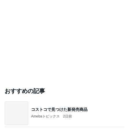
【スペイン】バルセロナでの購入品の紹介
mogu mogu KOREA!
2026年8月6日
【高まる期待】木村倭の仕上がりは順調です‼️
RIDER'S 二代目 TRIAL brog
2026年8月6日
このハッシュタグの記事を見る
芸能人・有名人ブログ TOPへ
｢元こども店長｣加藤清史郎 喜びの報告
Amebaトピックス
1日前
ありがとうございます
市川團十郎白猿オフィシャルB
2日前