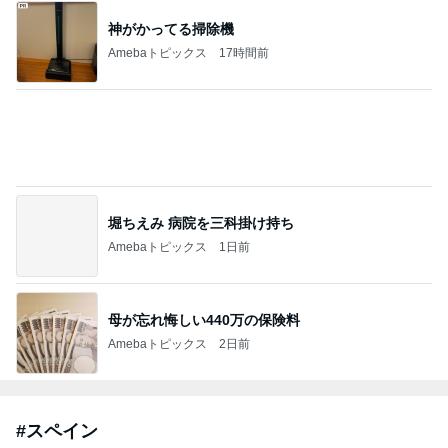
｢庶民的｣北川景子のプライベートに反響
Amebaトピックス
1日前
斎藤元彦がぶらぶら動画のアップを止めた
Bank of Dreamの公営競技はどこへ行く
8日前
ジャンルランキング
海外旅行
3,572人参加中
1
旅好きワーママの子育て＆旅行記
ihave-two-boys
2
織姫の日々彼是
織姫