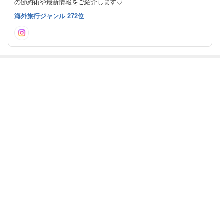
の節約術や最新情報をご紹介します♡
海外旅行ジャンル 272位
最近の画像つき記事
【タイ旅⑥ バン
【タイ旅⑤ 202
【タイ旅④ カオ
【タイ旅③ 寺院
コクオススメホ
3→2024バンコ
サンロード&ア
巡り&大失敗】
テル】
クカウントダウ
ジアティーク】
ン】
もっと見る
ABEMA
人気芸人 長男の重度障害を告白