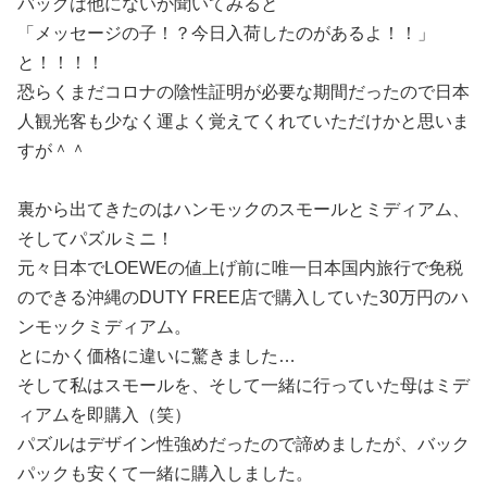
バッグは他にないか聞いてみると
「メッセージの子！？今日入荷したのがあるよ！！」
と！！！！
恐らくまだコロナの陰性証明が必要な期間だったので日本
人観光客も少なく運よく覚えてくれていただけかと思いま
すが＾＾
裏から出てきたのはハンモックのスモールとミディアム、
そしてパズルミニ！
元々日本でLOEWEの値上げ前に唯一日本国内旅行で免税
のできる沖縄のDUTY FREE店で購入していた30万円のハ
ンモックミディアム。
とにかく価格に違いに驚きました…
そして私はスモールを、そして一緒に行っていた母はミデ
ィアムを即購入（笑）
パズルはデザイン性強めだったので諦めましたが、バック
パックも安くて一緒に購入しました。