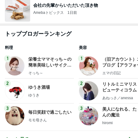
会社の先輩からいただいた頂き物
Amebaトピックス
1日前
トップブロガーランキング
料理
美容
1
1
栄養士ママそっち～の
（旧アカウント）
簡単美味しいサイクル
ブログ【アラフォ
献立
社売却セカンドラ
そっち～
エマの日記
フ】
2
2
リトルミニマリス
ゆうき酒場
ビューティコラム 
ゆうき
little minimalist'
あねっさ／anessa
uty colum
3
3
美人になれる、た
毎日笑顔で過ごしたい
んの魔法
モモ母さん
hiromi