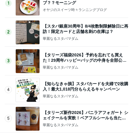
ブ？？モーニング
1
オヤジのスイーツ時々ランニングブログ
【スタバ銀座30周年】8/4枚数制限解除日に再
訪！限定カードと店舗名刺の在庫は？
2
華麗なるスタバマダム
【タリーズ福袋2026】予約を忘れても買え
た！29周年ハッピーバッグの中身を全部公開
3
8/5～
華麗なるスタバマダム
【知らなきゃ損】スタバカードを夫婦で2枚購
入！最大1,018円分もらえるキャンペーン
4
華麗なるスタバマダム
【タリーズ新作2026】バニラアフォガート シ
ェイクールを実飲！ベアフルシールも当たっ
5
た！
華麗なるスタバマダム