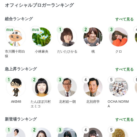
オフィシャルブロガーランキング
総合ランキング
すべて見る
1
2
3
市川團十郎白
小林麻央
だいたひかる
桃
クロ
猿
急上昇ランキング
すべて見る
1
2
3
4
5
AKB48
たんぽぽ川村
北村総一朗
北別府学
OCHA NORM
エミコ
A
新登場ランキング
すべて見る
1
2
3
4
5