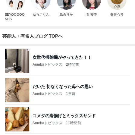
BEYOOOOO
ゆうこりん
島倉りか
石 安伊
蒼井心音
NDS
芸能人・有名人ブログ TOPへ
次世代掃除機がやってきた！！
Amebaトピックス
2時間前
だいた 切なくなった母への思い
Amebaトピックス
1日前
コメダの唐揚げとミックスサンド
Amebaトピックス
11時間前