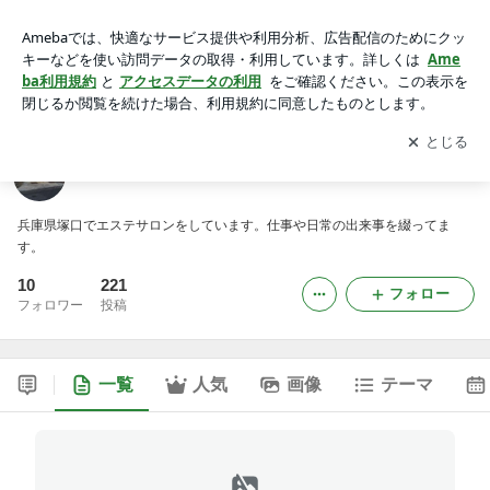
ロッサちゃんの日常
アプリをダウンロードして
ブログの更新通知
を受け取りまし
開く
ょう。
ロッサちゃんの日常
兵庫県塚口でエステサロンをしています。仕事や日常の出来事を綴ってま
す。
10
221
フォロー
フォロワー
投稿
一覧
人気
画像
テーマ