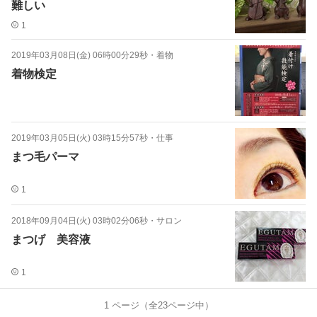
難しい
1
2019年03月08日(金) 06時00分29秒
・
着物
着物検定
2019年03月05日(火) 03時15分57秒
・
仕事
まつ毛パーマ
1
2018年09月04日(火) 03時02分06秒
・
サロン
まつげ 美容液
1
1
ページ（全
23
ページ中）