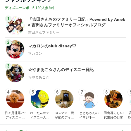
トップブロガーランキング
ファッション
美容
1
1
妻です。ママです。女
（旧アカウント）
です。
ブログ【アラフォ
社売却セカンドラ
eri.
エマの日記
フ】
2
2
40代からの大人カジュ
リトルミニマリス
アルを品良く着こなす
ビューティコラム 
ファッションブログ
little minimalist'
えりん
あねっさ／anessa
uty colum
3
3
銀の滴降る降るまわり
美人になれる、た
に・・・
んの魔法
illallan
hiromi
もっと見る