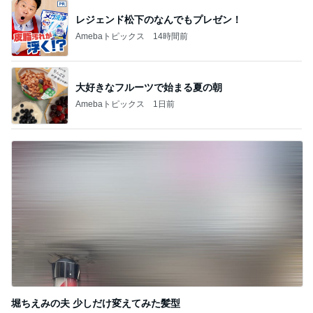
だいた シンプルで長持ちするサンダル
Amebaトピックス
1日前
８月２日 今日のマヤ暦 KIN236②
sae-kagennotukiのブログ
5日前