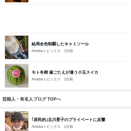
2
マカロンのclub disney♡
マカロン
3
☆やまあこ☆さんのディズニー日記
☆やまあこ☆
4
5
6
7
8
日々是甘露2〜
れこたんのデ
I＆Cママ 我
ととちゃんの
田舎暮らし40
ディズニー風
ィズニー大好
が家のディズ
イマジネーシ
代主婦の日常
Ꭰ
味〜
き♡孫4人
ニー♡ブログ
ョンタイム
もっと見る