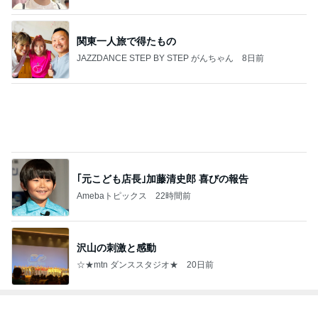
2000円のふわっふわなメロンかき氷
Amebaトピックス
1日前
堀ちえみ 愛犬の寝息に朝から癒し
Amebaトピックス
1日前
堀ちえみ ローソンのヨーグルト
Amebaトピックス
16時間前
レジェンド松下のなんでもプレゼン！
Amebaトピックス
14時間前
大好きなフルーツで始まる夏の朝