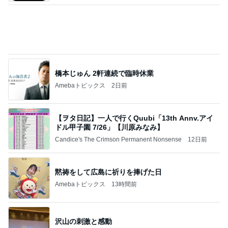
アグネス 達成感いっぱいの1日
Amebaトピックス
1日前
第７回高校生ダンスパフォーマンス選手権
渡辺敦子オフィシャルブログ「いつも心にDIAMO
10日前
ND」Powered by Ameba
ありがとうを言わず口をつぐむ義母
Amebaトピックス
22時間前
『ダンスコンテスト in IZUMI 〜和泉発 世界へ〜』
和泉市議会議員 関戸繁樹オフィシャルブログ Powe
3日前
red by Ameba
渡辺美奈代 湯むきする蜂蜜漬け
Amebaトピックス
2日前