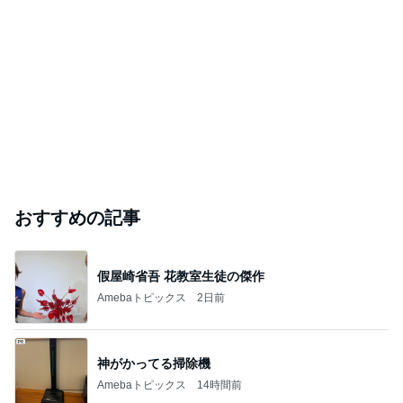
｢元こども店長｣加藤清史郎 喜びの報告
Amebaトピックス
22時間前
沢山の刺激と感動
☆★mtn ダンススタジオ★
20日前
ジャンルランキング
ディズニーレポ
5,120人参加中
1
「吉田さんちのファミリー日記」Powered by Ameb
a 吉田さんファミリーオフィシャルブログ
吉田さんファミリー