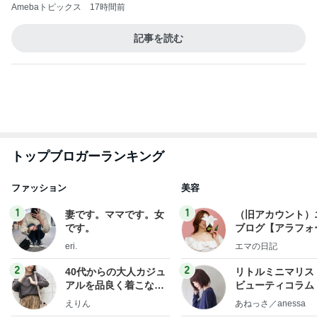
橋本じゅん 2軒連続で臨時休業
Amebaトピックス
2日前
【ヲタ日記】一人で行くQuubi「13th Annv.アイ
ドル甲子園 7/26」【川原みなみ】
Candice's The Crimson Permanent Nonsense
12日前
黙祷をして広島に祈りを捧げた日
Amebaトピックス
13時間前
沢山の刺激と感動
☆★mtn ダンススタジオ★
20日前
売れれば売れるだけ赤字という矛盾
Amebaトピックス
2日前