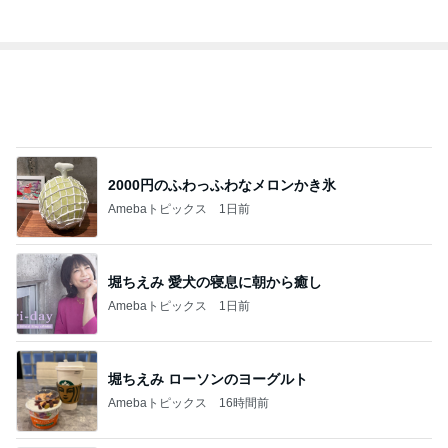
1
2
3
4
5
BEYOOOOO
ゆうこりん
島倉りか
石 安伊
蒼井心音
NDS