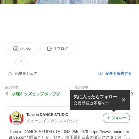
いいね
リブログ
9
記事を報告する
記事をシェア
前の記事
次の記事
水曜キッズヒップホップダン
[月曜17:30]『HIPHOP』(TA
気に入ったらフォロー
ス【東川口キッズダンス】
KUMI先生/川口本校)
会員登録は不要です
Tune in DANCE STUDIO
フォロー
チューンインダンススタジオ
Tune in DANCE STUDIO TEL:048-255-2979 https://www.tunein-cre
ative.com/ 踊ることが、好き。埼玉県川口市のダンススタジオ「T