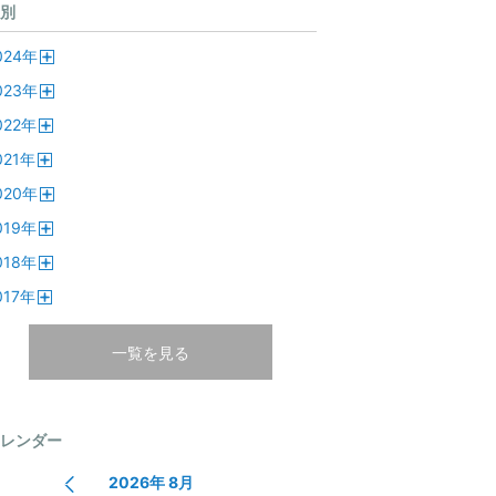
別
024
年
開
023
年
く
開
022
年
く
開
021
年
く
開
020
年
く
開
019
年
く
開
018
年
く
開
017
年
く
開
く
一覧を見る
レンダー
2026年 8月