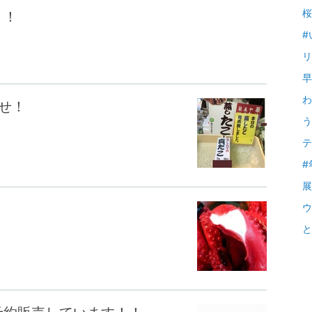
桜 
！！
#
リ
早い
わ
らせ！
う
テ
#
展
ウ
と