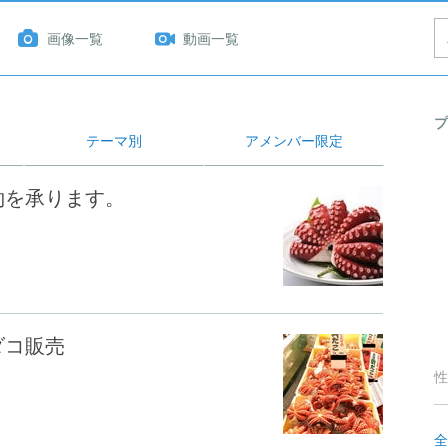
画像一覧
動画一覧
プ
テーマ別
アメンバー限定
約を承ります。
ダコ販売
性
全