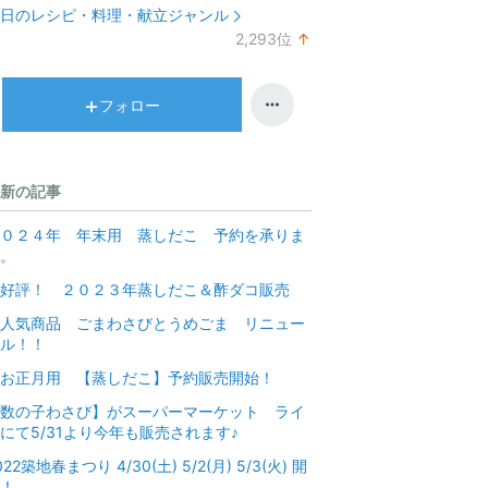
ラ
日のレシピ・料理・献立ジャンル
ン
2,293
位
↑
キ
ラ
ン
ン
グ
キ
フォロー
上
ン
昇
グ
上
新の記事
昇
０２４年 年末用 蒸しだこ 予約を承りま
。
好評！ ２０２３年蒸しだこ＆酢ダコ販売
人気商品 ごまわさびとうめごま リニュー
ル！！
お正月用 【蒸しだこ】予約販売開始！
数の子わさび】がスーパーマーケット ライ
にて5/31より今年も販売されます♪
022築地春まつり 4/30(土) 5/2(月) 5/3(火) 開
！