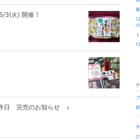
最
 5/3(火) 開催！
1
の
１
1
テ
ブ
終日 完売のお知らせ ♪
節
「
今
ひ