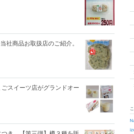
♪ 当社商品お取扱店のご紹介。
まごスイーツ店がグランドオー
こ
N
i
につき 【第三弾】樽３種を販