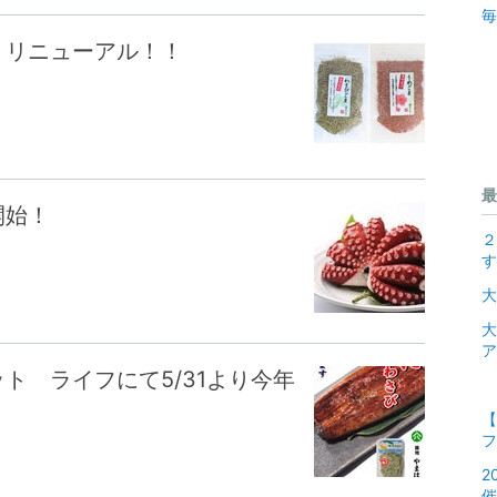
毎
 リニューアル！！
最
開始！
２
す
大
大
ア
ト ライフにて5/31より今年
【
フ
2
催