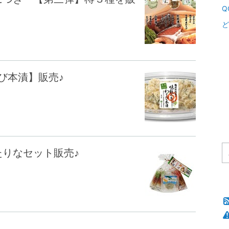
Q
ど
び本漬】販売♪
りなセット販売♪