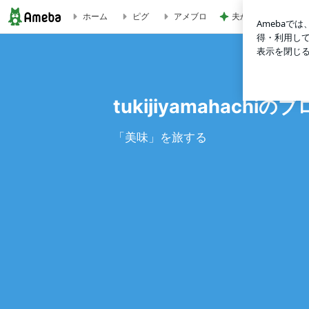
夫から突然言われた
ホーム
ピグ
アメブロ
ブログ記事一覧｜tukijiyamahachiのブログ
tukijiyamahachiの
「美味」を旅する