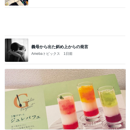
フォルクスワーゲン専門店 54ベース AIなメカニ
ック日記
このジャンルの記事をもっと見る
神がかってる掃除機
Amebaトピックス
5時間前
ハムが美味しい食べ方レシピ4選
Amebaトピックス
1日前
絶対好きだと言われ頂いたお土産
Amebaトピックス
1日前
巻きがつきやすく艶々に巻けるコテ