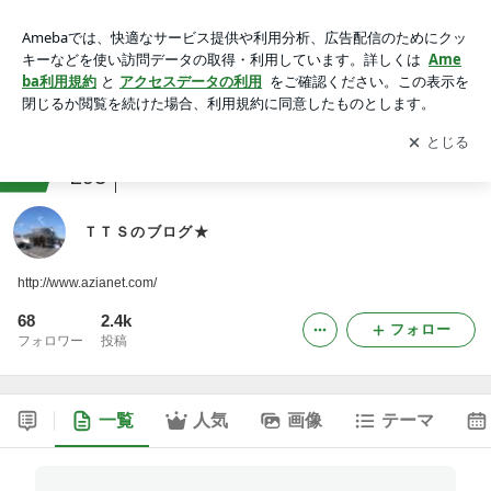
ＴＴＳのブログ★
アプリをダウンロードして
ブログの更新通知
を受け取りまし
開く
ょう。
ranking
クルマ・自動車ジャンル
293
ＴＴＳのブログ★
http://www.azianet.com/
68
2.4k
フォロー
フォロワー
投稿
一覧
人気
画像
テーマ