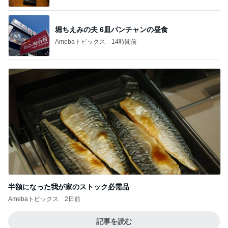
オフィシャルブロガーランキング
総合ランキング
すべて見る
1
2
3
市川團十郎白
小林麻央
だいたひかる
桃
クロ
猿
急上昇ランキング
すべて見る
1
2
3
4
5
EBiDAN 39&Ki
高山善廣
こいたん
島倉りか
つばきファク
DS
トリー
新登場ランキング
すべて見る