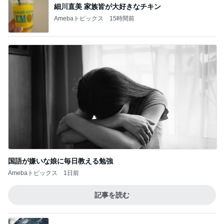
平原綾香 父代わり市村正親の言葉
Amebaトピックス
1日前
夫のDVに7年間耐え家を出る決断
Amebaトピックス
1日前
記事を読む