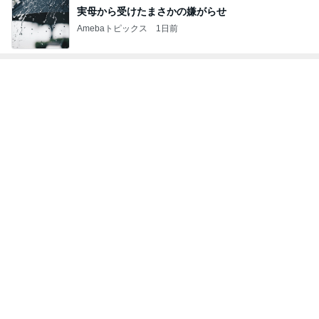
レンジだけで作れる絶品冷製パスタ
Amebaトピックス
1日前
会社につけていける主役級ピアス
Amebaトピックス
18時間前
粒度1で挽いた想像を超える細挽き
Amebaトピックス
2日前
ダイソーで頭が回らず店員に声かけ
Amebaトピックス
1日前