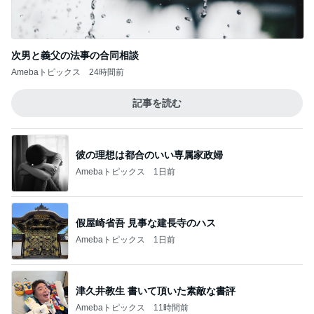
コンピューターデータ作成しまくりました❗の
巻2026年8月6日木曜日
1
フェニックスパワー・エチゼンヤ横山の言いたい放
題
妹の大好物
2
浜松発！チューニングショップのある日常 3rd Sta
ge
タイヤ交換とアライメント調整 ダンロッ
プ Z3 GC8 インプレッサ
3
ガレージきくちのがらくた箱
朝、エンジンをかける
4
岡山の井上屋ブログ 中古車販売 JU適正販売
店 売却サービスつついっぱい
新規ユーザー様の2007年モデル Volkswagen
ニュービートル車検時の点検
5