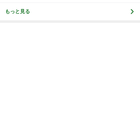
もっと見る
コストコで娘に言われ何も買わぬ夫
Amebaトピックス
1日前
カフェで食べたしっとり美味しいケーキ
Amebaトピックス
1日前
鷲と鷹の大きさでしていた勘違い
Amebaトピックス
11時間前
神がかってる掃除機
Amebaトピックス
5時間前