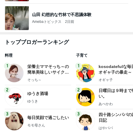
山田 幻想的な竹林で不思議体験
Amebaトピックス
2日前
トップブロガーランキング
料理
子育て
1
1
栄養士ママそっち～の
kosodatefulな毎
簡単美味しいサイクル
オギャ子の暴走～
献立
そっち～
オギャ子
2
2
日曜日は９時まで
ゆうき酒場
い。
ゆうき
あべかわ
3
3
四十路シンパパの
毎日笑顔で過ごしたい
日記
モモ母さん
はやパパ