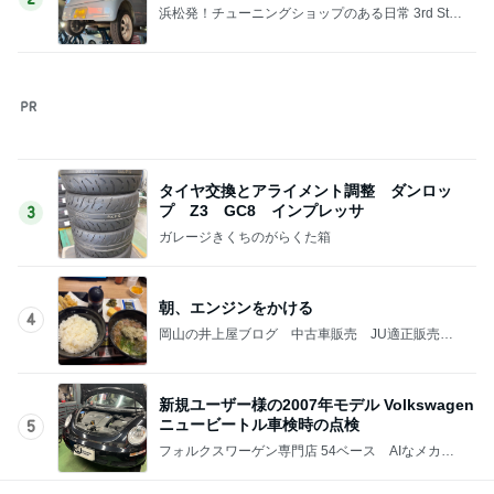
記事を読む
意外な場所の安いタイの食器
Amebaトピックス
1日前
旦那が義実家に帰ってくれる幸せ
Amebaトピックス
2日前
早く買わなかったことを後悔した物
Amebaトピックス
1日前
得意じゃなかったドリンクのスーベニア
Amebaトピックス
1日前