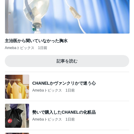
彼の理想は都合のいい専属家政婦
Amebaトピックス
1日前
假屋崎省吾 見事な建長寺のハス
Amebaトピックス
1日前
津久井教生 書いて頂いた素敵な書評
Amebaトピックス
11時間前
義母から出た斜め上からの発言
Amebaトピックス
1日前