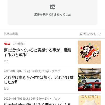
広告を表示できませんでした
記事の表示
絞り込みなし
NEW
14時間前
夢に近づいていると実感する事が、継続
する力と成る‼️
1
2026年08月07日(金) 06時49分13秒
・
ブログ
どれだけ生きたか❓では無く、どれだけ成
したか⁉️
3
2026年08月06日(木) 06時59分42秒
・
ブログ
生きたお金を使い明るく豊かな人生を❣️