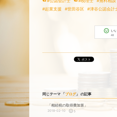
#公認会計士
#税理士
#無料相談
#起業支援
#世田谷区
#津谷公認会計
い
48
ポスト
同じテーマ 「
ブログ
」 の記事
「相続税の取得費加算」
2018-02-10
5