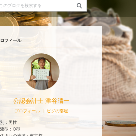
ロフィール
公認会計士 津谷晴一
プロフィール
ピグの部屋
別：
男性
液型：
O型
住まいの地域：
東京都