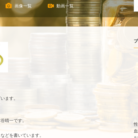
画像一覧
動画一覧
プ
ざいます。
津谷晴一です。
性
血
となどを書いています。
お