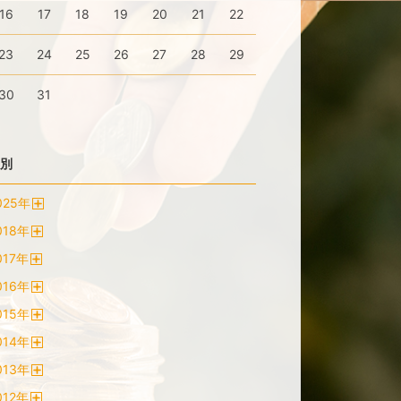
16
17
18
19
20
21
22
23
24
25
26
27
28
29
30
31
別
025
年
開
018
年
く
開
017
年
く
開
016
年
く
開
015
年
く
開
014
年
く
開
013
年
く
開
012
年
く