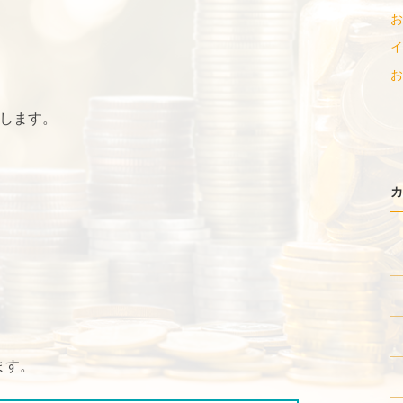
お
イ
お
します。
カ
ます。