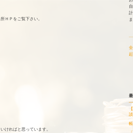
自
計
務所ＨＰをご覧下さい。
ま
全
起
最
【
談
帳
ていければと思っています。
「