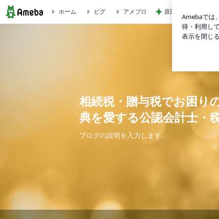
原田龍二 信条であ
ホーム
ピグ
アメブロ
相続税・贈与税でお困りの方へ 丁寧に迅速に対応 古典を愛
相続税・贈与税でお困り
典を愛する公認会計士・
ブログの説明を入力します。