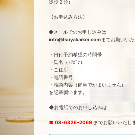
徒歩２分）
【お申込み方法】
●メールでのお申し込みは
info@tsuyakaikei.com
までお願いいた
・日付予約希望の時間帯
・氏名（ﾌﾘｶﾞﾅ）
・ご住所
・電話番号
・相談内容（簡単でかまいません）
を記載願います。
◆お電話でのお申し込みは
☎ 03-6326-2069
までお願いいたし