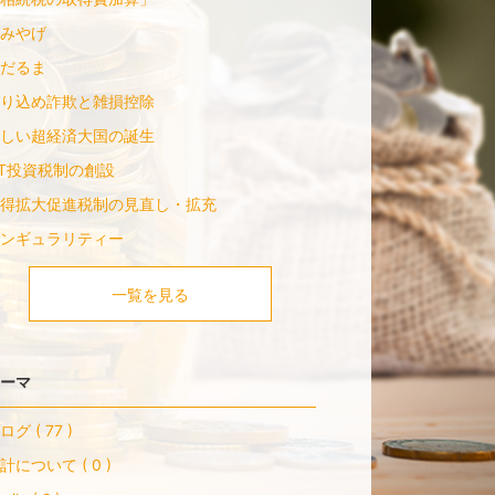
みやげ
だるま
り込め詐欺と雑損控除
しい超経済大国の誕生
oT投資税制の創設
得拡大促進税制の見直し・拡充
ンギュラリティー
一覧を見る
ーマ
ログ ( 77 )
計について ( 0 )