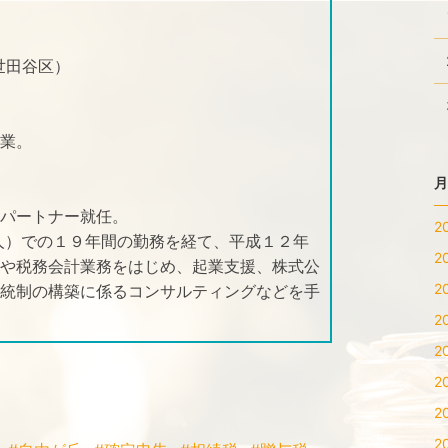
世田谷区）
業。
月
のパートナー就任。
2
人）での１９年間の勤務を経て、平成１２年
2
や税務会計業務をはじめ、起業支援、株式公
2
統制の構築に係るコンサルティングなどを手
2
2
2
2
2