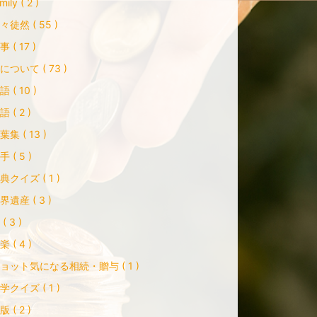
mily ( 2 )
々徒然 ( 55 )
事 ( 17 )
について ( 73 )
語 ( 10 )
語 ( 2 )
葉集 ( 13 )
手 ( 5 )
典クイズ ( 1 )
界遺産 ( 3 )
( 3 )
楽 ( 4 )
ョット気になる相続・贈与 ( 1 )
学クイズ ( 1 )
版 ( 2 )