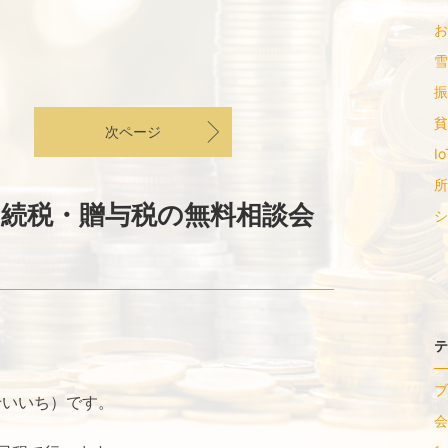
お
雪
振
貧
次ページ
I
所
相続税・贈与税の無料相談会
シ
テ
ブ
せいいち）です。
会