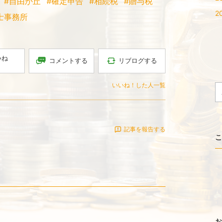
#自由が丘
#確定申告
#相続税
#贈与税
2
士事務所
いね
コメントする
リブログする
いいね！した人一覧
記事を報告する
こ
お