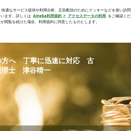
るアニミズム精神
芸能人ブログ
人気ブログ
新規登録
する公認会計士・税理士 津谷晴一
の方へ 丁寧に迅速に対応 古
税理士 津谷晴一