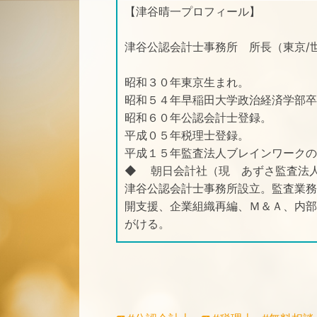
【津谷晴一プロフィール】
津谷公認会計士事務所 所長（東京/
昭和３０年東京生まれ。
昭和５４年早稲田大学政治経済学部卒
昭和６０年公認会計士登録。
平成０５年税理士登録。
平成１５年監査法人ブレインワーク
◆ 朝日会計社（現 あずさ監査法
津谷公認会計士事務所設立。監査業務
開支援、企業組織再編、Ｍ＆Ａ、内部
がける。