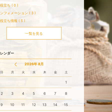
役立ち ( 0 )
ンフォメーション ( 3 )
役立ち情報 ( 5 )
一覧を見る
レンダー
2026年 8月
日
月
火
水
木
金
土
1
2
3
4
5
6
7
8
9
10
11
12
13
14
15