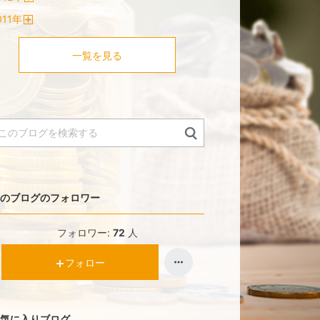
開
011
年
く
開
く
一覧を見る
のブログのフォロワー
フォロワー:
72
人
フォロー
気に入りブログ