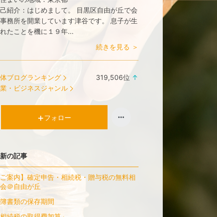
己紹介：
はじめまして。 目黒区自由が丘で会
事務所を開業しています津谷です。 息子が生
れたことを機に１９年...
続きを見る ＞
体ブログランキング
319,506
位
↑
ラ
業・ビジネスジャンル
ン
キ
ン
フォロー
グ
上
昇
新の記事
ご案内】確定申告・相続税・贈与税の無料相
会＠自由が丘
簿書類の保存期間
相続税の取得費加算」