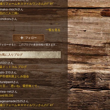
城リフォーム☆スマイルワンさんのﾌﾞﾛｸﾞ
hinako-mochiさん
顔の二人三脚♪
kinokoruさん
.
一覧を見る
フォロー
フォローすると、このブログの更新情報が届きます。
お気に入りブログ
o1001さん
益ドットコム ブログ
oshi-310さん
戸市便利屋よしみ協会
turalpaintさん
り言…「悪いね、愛想無くて」
eiwa-netさん
ford BLOG
kagesamade2525さん
城リフォーム☆スマイルワンさんのﾌﾞﾛｸﾞ