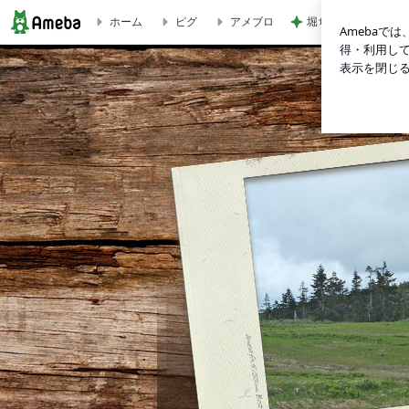
ホーム
ピグ
アメブロ
堀ちえみ ローソン
鶴亀屋（つるきや）のﾌﾞﾛｸﾞ