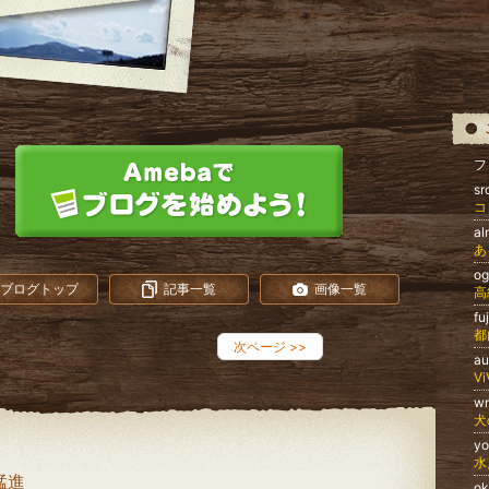
フ
s
コ
al
あ
o
ブログトップ
記事一覧
画像一覧
高
f
都
次ページ
>>
au
w
犬
y
水
猛進
o