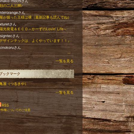
hinako-mochiさん
顔の二人三脚♪
nterorangeさん
屋が掘った王様は裸（最新記事も読んでね）
xturetさん
陽光発電＆ＥＣＯ～かーずのLovin' Life～
esigntecさん
デザインテックは、よくやっています！！』
kinokoruさん
.
一覧を見る
ブックマーク
亀屋（つるきや）
一覧を見る
RSS
著作権についてのご注意