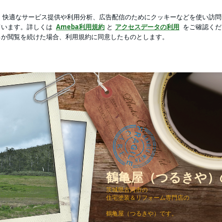
のヨーグルト
芸能人ブログ
人気ブログ
新規登録
ログ
鶴亀屋（つるきや）の
茨城県古河市の
住宅塗装＆リフォーム専門店の
鶴亀屋（つるきや）です。