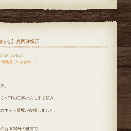
知らせ】光回線復活
0-06 13:25:44
：
鶴亀屋（つるきや）
夕方、
くNTTの工事の方に来て頂き、
所のネット環境が復帰しました。
の台風24号の被害で