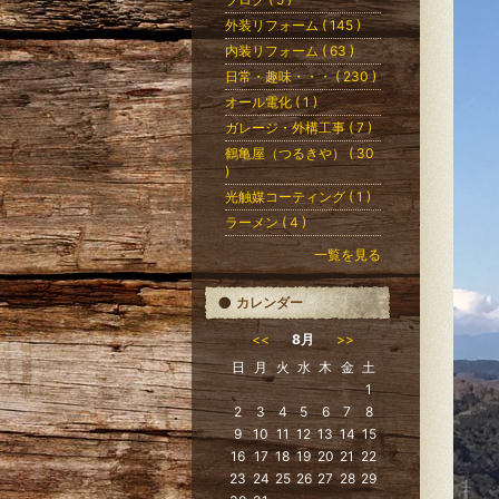
外装リフォーム ( 145 )
内装リフォーム ( 63 )
日常・趣味・・・ ( 230 )
オール電化 ( 1 )
ガレージ・外構工事 ( 7 )
鶴亀屋（つるきや） ( 30
)
光触媒コーティング ( 1 )
ラーメン ( 4 )
一覧を見る
カレンダー
<<
8月
>>
日
月
火
水
木
金
土
1
2
3
4
5
6
7
8
9
10
11
12
13
14
15
16
17
18
19
20
21
22
23
24
25
26
27
28
29