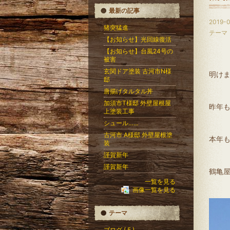
最新の記事
2019-0
猪突猛進
テーマ
【お知らせ】光回線復活
【お知らせ】台風24号の
被害
玄関ドア塗装 古河市N様
明け
邸
唐揚げタルタル丼
加須市T様邸 外壁屋根屋
昨年
上塗装工事
シュール……
古河市 A様邸 外壁屋根塗
本年
装
謹賀新年
謹賀新年
鶴亀屋
一覧を見る
画像一覧を見る
テーマ
ブログ ( 5 )