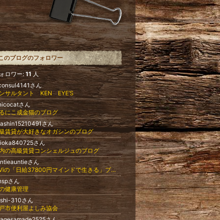
このブログのフォロワー
ォロワー:
11
人
rconsul4141さん
ンサルタント KEN EYE’S
nicocatさん
るにこ成金猫のブログ
gashin15210491さん
級賃貸が大好きなオガシンのブログ
ujioka840725さん
内の高級賃貸コンシェルジュのブログ
ntieauntieさん
ViViの「日給37800円マインドで生きる」プロジェクト♫
nspさん
の健康管理
oshi-310さん
戸市便利屋よしみ協会
kagesamade2525さん