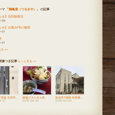
ーマ 「
鶴亀屋（つるきや）
」 の記事
らせ】光回線復活
0-06
らせ】台風24号の被害
0-01
年
1-01
る >>
画像つき記事
もっと見る >>
玄関ドア塗装 古河市N様邸
唐揚げタルタル丼
加須市T様邸 外壁屋根屋上塗装工事
9-27
2018-08-30
2018-03-04