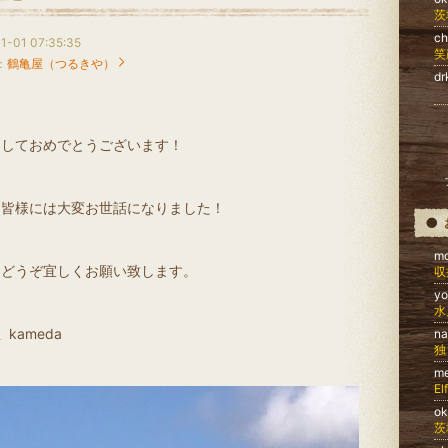
茨
c
1-01 07:35:35
笑
：
鶴亀屋（つるきや）
dr
ましておめでとうございます！
も皆様には大変お世話になりました！
m
もどうぞ宜しくお願い致します。
収
y
水
 kameda
na
独
m
El
o
茨