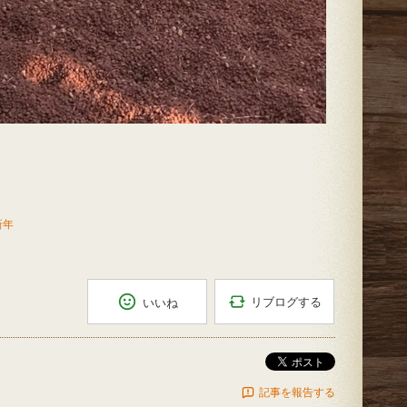
新年
リブログする
いいね
ポスト
記事を報告する