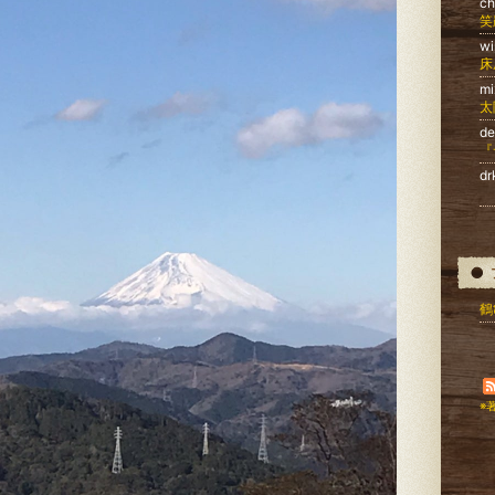
c
笑
wi
床
mi
太
d
『
dr
鶴
※