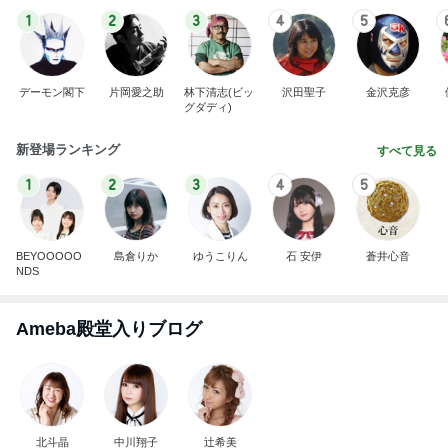
1
2
3
4
5
デーモン閣下
片岡愛之助
林下清志(ビッ
沢田聖子
金沢克彦
グダディ)
新登場ランキング
すべて見る
1
2
3
4
5
BEYOOOOO
島倉りか
ゆうこりん
石 安伊
蒼井心音
NDS
Ameba殿堂入りブログ
北斗晶
中川翔子
辻希美