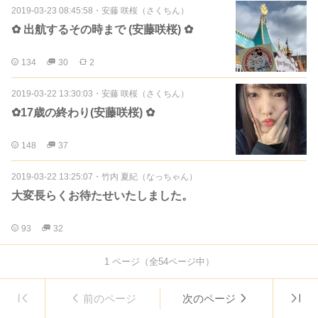
2019-03-23 08:45:58
・
安藤 咲桜（さくちん）
✿ 出航するその時まで (安藤咲桜) ✿
134
30
2
2019-03-22 13:30:03
・
安藤 咲桜（さくちん）
✿17歳の終わり(安藤咲桜) ✿
148
37
2019-03-22 13:25:07
・
竹内 夏紀（なっちゃん）
大変長らくお待たせいたしました。
93
32
1
ページ（全
54
ページ中）
前のページ
次のページ