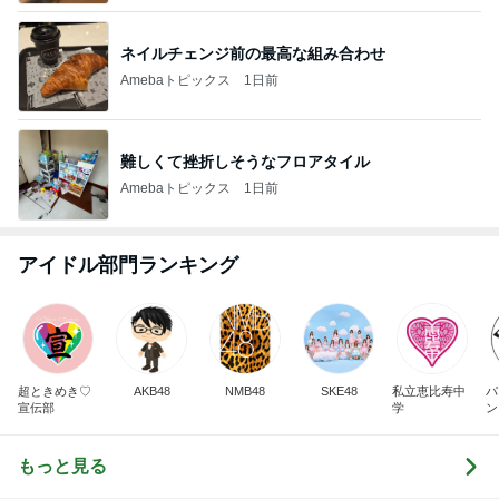
ネイルチェンジ前の最高な組み合わせ
Amebaトピックス
1日前
難しくて挫折しそうなフロアタイル
Amebaトピックス
1日前
アイドル部門ランキング
超ときめき♡
AKB48
NMB48
SKE48
私立恵比寿中
パ
宣伝部
学
ン
もっと見る