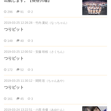
出航します。【長谷川瑞】
296
91
2
2019-03-25 12:26:28
・
竹内 夏紀（なっちゃん）
つりビット
149
40
3
2019-03-25 12:00:52
・
安藤 咲桜（さくちん）
つりビット
172
52
3
2019-03-25 11:30:12
・
聞間 彩（ちゃんあや）
つりビット
161
45
3
2019-03-24 13:22:51
・
小西 杏優（あゆたん）