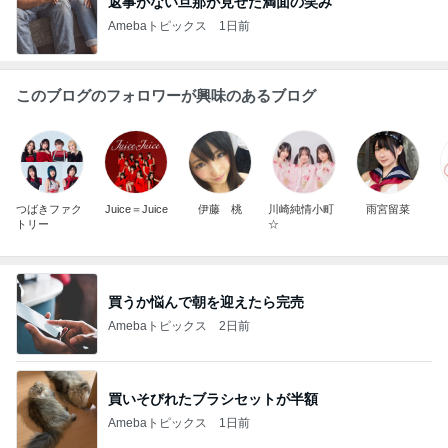
返事がない旦那が見せた満面の笑み
Amebaトピックス
1日前
このブログのフォロワーが興味のあるブログ
つばきファク
Juice＝Juice
伊藤 桃
川崎純情小町
雨宮留菜
トリー
☆
買うか悩んで朝を迎えたら完売
Amebaトピックス
2日前
買いそびれたブラシセットが半額
Amebaトピックス
1日前