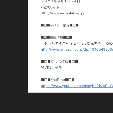
２０２１年４月１日～４日
<公式サイト>
http://www.namashitsuji.jp/
■□■イベント情報■□■
■□■掲載情報■□■
「おうちですごそう with 2.5次元男子」(KAD
http://www.amazon.co.jp/dp/4046049200
■□■グッズ情報■□■
詳細は
コチラ
■□■YouTube■□■
https://www.youtube.com/playlist?list