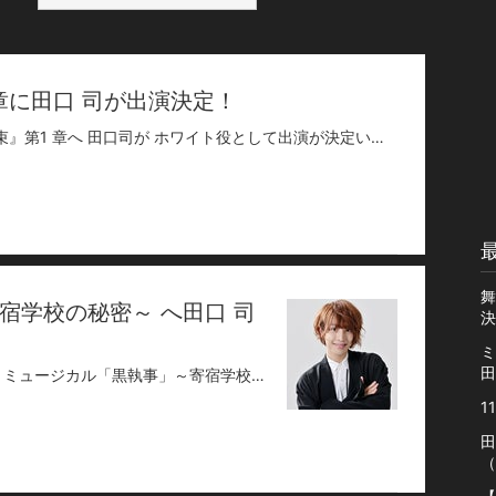
章に田口 司が出演決定！
2021年5月に上演の 舞台『魔法使いの約束』第1 章へ 田口司が ホワイト役として出演が決定いたしました！【公演内容】※敬称略＜期間・劇場＞2021年5月14日（金）～30日（日） 天王洲 銀河劇場＜原作＞『魔法使いの約束』／coly＜脚本・作詞＞浅井さやか（One on One）＜演出＞ほさかよう＜音楽＞坂部 剛＜振付＞本山新之助＜出演＞【中央の国】 オズ：丘山晴己 / アーサー：北川尚弥 / カイン：岩城直弥【北の国】 スノウ：奥田夢叶 / ホワイト：田口 司 / ブラッドリー：中村太郎【東の国】 ファウスト：矢田悠祐 / ヒースクリフ：加藤大悟【西の国】 シャイロック：山田ジェームス武 / ムル：橋本汰斗真⽊ 晶（賢者）：新 正俊 / クックロビン：星乃勇太 / ドラモンド：平川和宏ヴィンセント：今 拓哉上野聖太 / 川口大地 / 山口敬太 / 杉山諒二＜協力＞一般社団法人 日本2.5 次元ミュージカル協会＜主催＞舞台まほやく製作委員会＜公演に関するお問い合わせ＞ネルケプランニングTEL：03-3715-5624（平日11:00～18:00）【公式サイト】https://mahoyaku-stage.com/【公式Twitter】https://twitter.com/mahoyaku_stage
舞
宿学校の秘密～ へ田口 司
決
ミ
田
【出演舞台情報】田口 司が2021年春公演 ミュージカル「黒執事」～寄宿学校の秘密～ へ モーリス・コール役としての出演が決定しました！【公演内容】※敬称略<公演日程>2021年春 東京・大阪<原作>枢やな掲載 月刊「 G ファンタジー」スクウェア・エニックス刊<脚本>Two hats Ltd.<演出>松崎史也<出演>セバスチャン・ミカエリス / 立石俊樹シエル・ファントムハイヴ / 小西詠斗エドガー・レドモンド / 佐奈宏紀ハーマン・グリーンヒル / 田鶴翔吾ロレンス・ブルーアー / 里中将道グレゴリー・バイオレット / 後藤 大クレイトン / 古谷大和エドワード・ミッドフォード / 中島拓人モーリス・コール / 田口 司チェスロック / 福澤 侑ジョアン・ハーコート / 内野楓斗マクミラン / 早川維織デリック・アーデン / 山口晃生ヨハン・アガレス / 高橋駿一西岡寛修 杉山諒二 花見卓也 高橋陸人ソーマ・アスマン・カダール / 岡田亮輔葬儀屋 / 上田堪大<公式サイト>http://www.namashitsuji.jp/<公式>Twitter @namashitsujijp
1
田
（