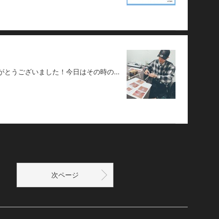
先日のLINELIVEご視聴くださった方ありがとうございました！今日はその時のオフショットを少し載せようと思いますー🙋‍♂️割り箸鉄砲を作ってるたかのり昔、割り箸鉄砲大量に作ってたなぁ。スナイパーライフルみたいなやつ作ったりした気がする( ˙꒳˙ )今思い返せばその頃から銃とかが大好きだったなぁと思いました🤤それにしてもご褒美としてもらったグラブジャムンの威力が凄すぎた、、。w食べたその日の寝る前に甘すぎてか胃もたれになりました😃w興味持って食べてみようと思ってる方々次の日に響くかもしれないので食べる際はご注意をᕙ( ˙-˙ )ᕗそれではまたーっ🙋‍♂️https://twitter.com/tsukasataguchi
次ページ