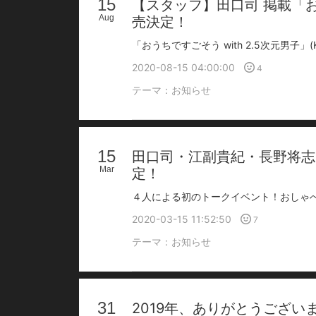
15
【スタッフ】田口司 掲載「おう
Aug
売決定！
2020-08-15 04:00:00
4
テーマ：
お知らせ
15
田口司・江副貴紀・長野将志
Mar
定！
2020-03-15 11:52:50
7
テーマ：
お知らせ
31
2019年、ありがとうござい