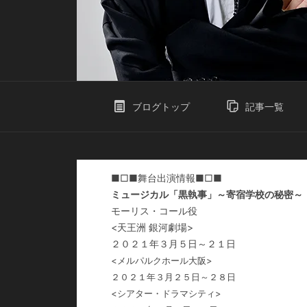
ブログトップ
記事一覧
■□■舞台出演情報■□■
ミュージカル「黒執事」～寄宿学校の秘密～
モーリス・コール役
<天王洲 銀河劇場>
２０２１年３月５日～２１日
<メルパルクホール大阪>
２０２１年３月２５日～２８日
<シアター・ドラマシティ>