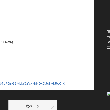
性
自
3
OKAWA)
二
/
=PLYU4JFQnG8Mdg5zVxHrKDkDJuhVkRo0IK
次ページ