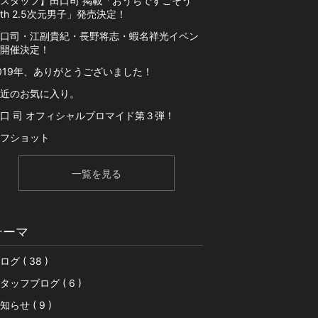
スタッフ】田口司 掲載「おうちですごそう
ith 2.5次元男子」発売決定！
口司・江副貴紀・長野将志・蝦名祥光イベン
開催決定！
019年、ありがとうございました！
近のお気に入り。
口 司 オフィシャルブロマイド第３弾！
フショット
一覧を見る
テーマ
ログ ( 38 )
タッフブログ ( 6 )
知らせ ( 9 )