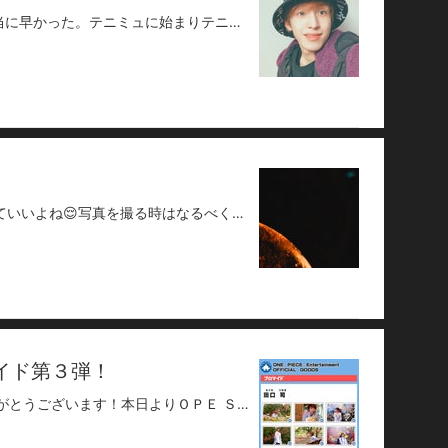
こんばんわー！今年も終わりますね。本当に早かった。テニミュに始まりテニミュで終わるとても幸せな1年でした。振り返ってみると自分的にはとても成長出来た年だったんじゃないかなって思います。人間性や俳優としての能力などこの現場を通して学ばせて頂く事が沢山ありました。この恩は公演で返せていけたらなと思います！いつも沢山のリプやお手紙、プレゼントありがとうございます。とても励みになっています😌こんな僕ですが2020年もどうぞよろしくお願いしますm(_ _)mそれでは皆様、良いお年を🙋‍♂️
最近のお気に入りの写真🙋‍♂️なんか｢光｣っていいよね😌写真を撮る時はなるべくどこか1部分に光を取り入れて撮るようにしてます( ˙꒳˙ )それだけでだいぶ雰囲気変わるので皆さんも試してみてね😙それではまたっ。https://twitter.com/tsukasataguchi
イド第３弾！
【グッズ情報】いつも田口 司の応援ありがとうございます！本日よりＯＰＥ ＳＨＯＰにて、オフィシャルブロマイド第３弾が発売されました！今回は、初の外ロケによる撮影でした新たな一面が見られるかも■ 田口 司オフィシャルブロマイド第３弾[種類]全１２種類 ３枚１セット[価格]５００円(税抜)ランダムでサイン入りも封入！[詳細]商品ページはこちらから