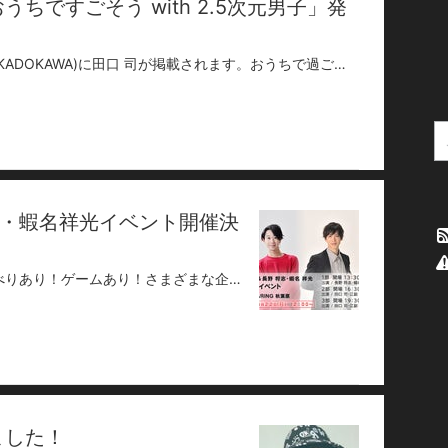
ちですごそう with 2.5次元男子」発
「おうちですごそう with 2.5次元男子」(KADOKAWA)に田口 司が掲載されます。おうちで過ごしている風景や愛用している物など紹介させていただきました！ここでしか見れないエピソードなども掲載されています！★発売から２週間は初期特典付き★【ご購入はこちらから】http://www.amazon.co.jp/dp/4046049200/
・蝦名祥光イベント開催決
４人による初のトークイベント！おしゃべりあり！ゲームあり！さまざまな企画を用意しています！豪華３部構成でお届けします！オリジナルグッズもご用意しています！デザインなどの詳細は後日公開します！– 日程 –2020年4月12日(日)– 時間 –<１部>開場 １３：３０ 開演 １４：００～出演 / 長野将志・蝦名祥光＜２部＞開場 １６：３０ 開演 １７：００～出演 / 田口司・江副貴紀＜３部＞開場 １９：３０ 開演 ２０：００～出演 / 田口司・江副貴紀・長野将志・蝦名祥光– 会場 –TIME SHARING秋葉原 (秋葉原)(東京都千代田区外神田１丁目１５−１８ 奥山ビル 8階)– チケット –指定席 ￥４,０００(税込)※１回のご購入で５枚まで■□■ 特典 ■□■限定ブロマイド※各部出演者のブロマイドをランダム配布とさせていただきます。Peatixにて３月２２日より販売開始<１部チケットお申込み>https://ope-event1.peatix.com/<２部チケットお申込み>https://ope-event2.peatix.com/<３部チケットお申込み>https://ope-event3.peatix.com/– 出演 –田口司 / 江副貴紀 / 長野将志 / 蝦名祥光– 新型コロナウイルス感染予防対策について –・新型コロナウイルス感染拡大の状況によっては、イベントの開催を中止・延期・内容の変更などをさせていただく場合がございます。ご来場前に公式ホームページのお知らせをご確認ください。・感染予防のため、スタッフはマスクの着用をさせていただきます。・発熱（37.5℃以上）、咳等の風邪の諸症状があるお客様の来場をご遠慮ください。・お客様ご自身もご来場の際は、マスク着用・消毒など感染予防にご協力ください。・咳やくしゃみなどの際の咳エチケットにもご協力いただけますと幸いです。[ お問合せ ]ワンピースエンターテイメントevent@opj-hd.com
ました！