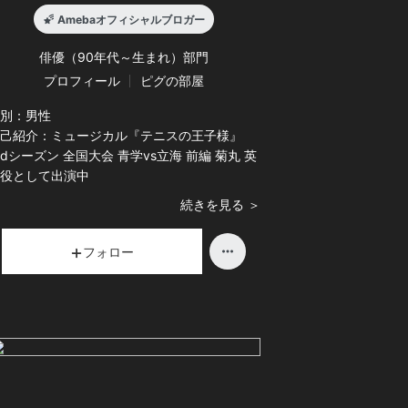
Amebaオフィシャルブロガー
俳優（90年代～生まれ）
部門
プロフィール
ピグの部屋
別：
男性
己紹介：
ミュージカル『テニスの王子様』
rdシーズン 全国大会 青学vs立海 前編 菊丸 英
役として出演中
続きを見る ＞
フォロー