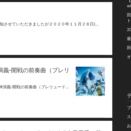
【
w
田
ト
【イベント情報】先日のLINE LIVEでも告知させていただきましたが２０２０年１１月２８日(土)にカヴァーライブを開催する事が決定しました！YouTubeでも公開している「歌ってみた」のカヴァー曲を中心に披露していきます！■日程２０２０年１１月２８日(土)■会場シダックスカルチャーホール(東京都渋谷区神南1-12-10シダックス カルチャービレッジ８F)公演数や時間などは後日公開します！おたのしみに！
2
最
田
オ
演義‐開戦の前奏曲（プレリ
田口 司が殷洪役として「ミュージカル封神演義‐開戦の前奏曲（プレリュード）‐」への出演が決定しました！公演概要< 作品名 >「ミュージカル封神演義‐開戦の前奏曲（プレリュード）‐」【脚本】葛木英【演出】吉谷光太郎【出演】太公望：橋本祥平、楊戩：安里勇哉、哪吒：輝山立、黄天化：太田将熙、武吉：宮本弘佑 黄飛虎：宮川智之、太乙真人：荒木健太朗、四不象(操演)：吉原秀幸 妲己：石田安奈、殷郊：長江崚行、殷洪：田口司、姫発：松井健太 申公豹：大平峻也／趙公明：平野良／聞仲：畠中洋主催：「ミュージカル封神演義‐開戦の前奏曲‐」製作委員会＜東京＞2020年10月23(金)～11月2日(月)（全15回）品川プリンスホテルステラボール＜大阪＞2020 年 11 月 6 日(金)～8 日(日)（全4回）COOL JAPAN PARK OSAKA WW ホール【料金】13,500円（税込・全席指定） 全チケット特典付（「オールキャスト集合！封神会議」限定配信シリアルコード配付&メモリアルポストカード）※未就学児入場不可。※営利目的の転売禁止※特典は、劇場来場時に配布致します。それ以外の配布方法はございません。予めご了承下さい。※感染対策の一環として、前後左右1席空けた座席配置を予定しております。※感染対策の一環として、プレイガイド等からお客様のお名前及びご連絡先を提供いただく場合がございます。※公演中止以外の払い戻しはいたしません。※会場での感染予防対策の詳細は、随時公演公式サイトにてご案内いたしますので、ご確認ください。【チケット発売】オフィシャル最速先行：2020年9月11日(金)19:00～9月16日(水) 23:59（URL：https://eplus.jp/he2‐official/）【公式ホームページ 】https://musical‐houshin‐engi.com【公式 Twitter】https://twitter.com/musical_houshin
ブ
ス
お