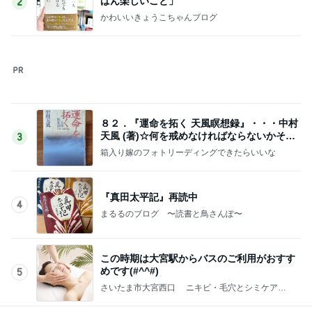
８２．『運命を拓く 天風瞑想録』・・・中村
天風 (著)☆何を戒めなければならないかそれ
3
は“恐怖”
箱入り嫁のフォトリーディングできたらいいな
『真田太平記』再読中
4
まるるのブログ 〜読書と鳥さんぽ〜
この時期は大宮駅からバスのご利用がおすす
めです(#^^#)
5
さいたま市大宮西口 ニキビ・毛穴とシミケア専
門フェイシャル
このジャンルの記事をもっと見る
レジェンド松下のなんでもプレゼン！