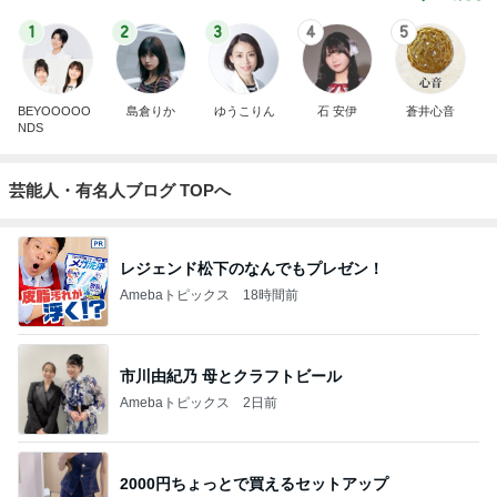
1
2
3
4
5
BEYOOOOO
島倉りか
ゆうこりん
石 安伊
蒼井心音
NDS
芸能人・有名人ブログ TOPへ
レジェンド松下のなんでもプレゼン！
Amebaトピックス
18時間前
市川由紀乃 母とクラフトビール
Amebaトピックス
2日前
2000円ちょっとで買えるセットアップ