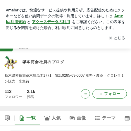
塚本商会社員のブログ
アプリをダウンロードして
ブログの更新通知
を受け取りまし
開く
ょう。
ranking
本レビュージャンル
323
塚本商会社員のブログ
栃木県芳賀郡茂木町茂木1771 電話0285-63-0007 肥料・農薬・クロレラミ
ン販売 米集荷
112
2.1k
フォロー
フォロワー
投稿
一覧
人気
画像
テーマ