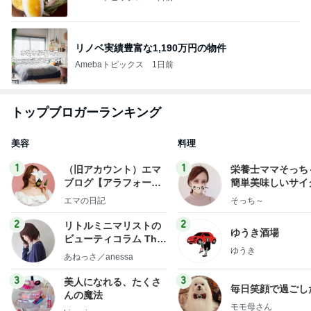
リノベ実績豊富な1,190万円の物件
Amebaトピックス
1日前
トップブロガーランキング
美容
料理
1
1
（旧アカウント）エマ
栄養士ママそっち
ブログ【アラフォー会
簡単美味しいサイ
社売却セカンドライ
献立
エマの日記
そっち～
フ】
2
2
リトルミニマリストの
ゆうき酒場
ビューティコラム The
ゆうき
little minimalist's bea
あねっさ／anessa
uty colum
3
3
美人になれる、たくさ
毎日笑顔で過ごし
んの魔法
モモ母さん