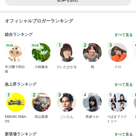
オフィシャルブロガーランキング
総合ランキング
すべて見る
1
2
3
市川團十郎白
小林麻央
だいたひかる
桃
クロ
猿
急上昇ランキング
すべて見る
1
2
3
4
5
EBiDAN 39&Ki
高山善廣
こいたん
島倉りか
つばきファク
DS
トリー
新登場ランキング
すべて見る