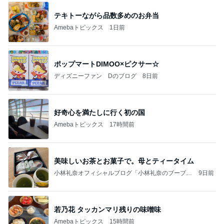
テキトーながら品数多めのお弁当
Amebaトピックス
1日前
ポップマートDIMOO×ピクサー☆
ディズニーファン Dのブログ
8日前
好奇心を満たしに行く初の国
Amebaトピックス
17時間前
美味しいお茶とお菓子で。母とティータイム
小林礼奈オフィシャルブログ「小林礼奈のブーブー
9日前
ブログ」Powered by Ameba
若乃花 タッカンマリ残りの味噌味
Amebaトピックス
15時間前