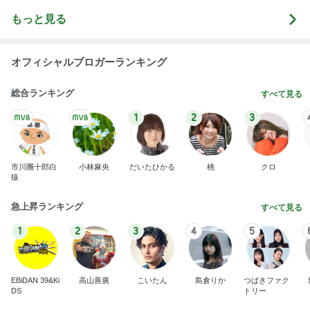
もっと見る
オフィシャルブロガーランキング
総合ランキング
すべて見る
1
2
3
市川團十郎白
小林麻央
だいたひかる
桃
クロ
猿
急上昇ランキング
すべて見る
1
2
3
4
5
EBiDAN 39&Ki
高山善廣
こいたん
島倉りか
つばきファク
DS
トリー