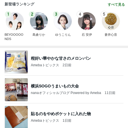
新登場ランキング
すべて見る
1
2
3
4
5
BEYOOOOO
島倉りか
ゆうこりん
石 安伊
蒼井心音
NDS
程好い華やかな甘さのメロンパン
Amebaトピックス
2日前
横浜SOGOうまいもの大会
nanaオフィシャルブログ Powered by Ameba
11日前
貼るのをやめポケットに入れた物
Amebaトピックス
1日前