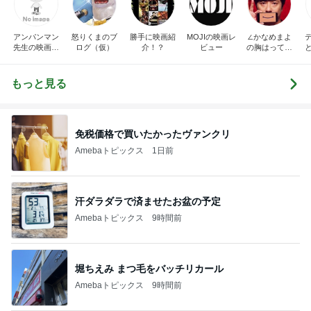
アンパンマン
怒りくまのブ
勝手に映画紹
MOJIの映画レ
∠かなめまよ
先生の映画講
ログ（仮）
介！？
ビュー
の胸はって行
座
け〜！自信持
って行け〜！
もっと見る
免税価格で買いたかったヴァンクリ
Amebaトピックス
1日前
汗ダラダラで済ませたお盆の予定
Amebaトピックス
9時間前
堀ちえみ まつ毛をバッチリカール
Amebaトピックス
9時間前