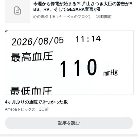
今週から停電が始まる?! 片山さつき大臣の警告がE
BS、RV、そしてGESARA宣言が⁈
心の道標【旧：ヤ～ベェのブログ】
16時間前
4ヶ月ぶりの通院できつかった坂
Amebaトピックス
1日前
記事を読む