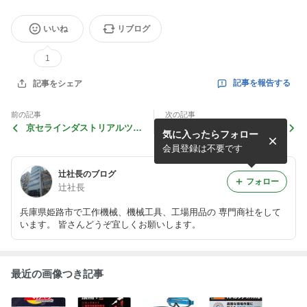
いいね
リブログ
1
記事を報告する
記事をシェア
前の記事
次の記事
京セラインダストリアルツー
京ｾﾗｲﾝﾀﾞｽﾄﾘｱﾙﾂｰﾙｽﾞ販売
気に入ったらフォロー
ルズ販売㈱ リモコンウイン
㈱ 充電式ﾎｯﾄｶﾞﾝ
チ
会員登録は不要です
辻社長のブログ
フォロー
辻社長
兵庫県姫路市で工作機械、機械工具、工場用品の 専門商社をして
います。 皆さんどうぞ宜しくお願いします。
最近の画像つき記事