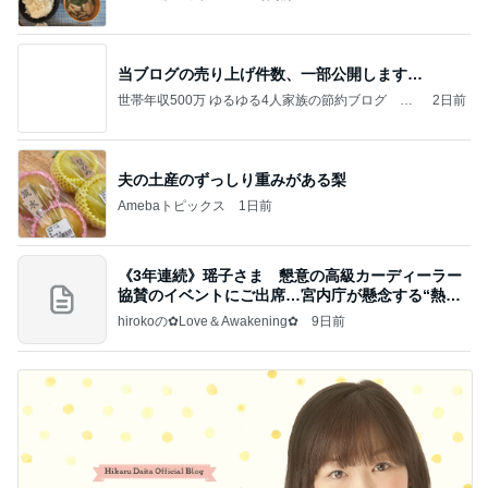
当ブログの売り上げ件数、一部公開します…
世帯年収500万 ゆるゆる4人家族の節約ブログ 〜
2日前
ケチ旦那と金銭感覚マヒ嫁の日々〜
夫の土産のずっしり重みがある梨
Amebaトピックス
1日前
《3年連続》瑶子さま 懇意の高級カーディーラー
協賛のイベントにご出席…宮内庁が懸念する“熱心
すぎ
hirokoの✿Love＆Awakening✿
9日前