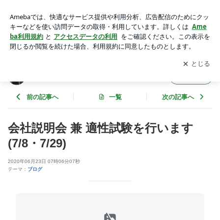
会社説明会 兼 適性試験を行います(7/8・7/29) | 辻社長のブロ
グ
アプリをダウンロードして
ブログの更新通知
を受け取りまし
開く
ょう。
辻社長のブログ
フォロー
前の記事へ
一覧
次の記事へ
会社説明会 兼 適性試験を行います
(7/8・7/29)
2020年06月23日 07時06分07秒
テーマ：
ブログ