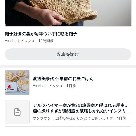
渡辺美奈代 仕事前のお昼ごはん
Amebaトピックス
1日前
アルツハイマー病が第3の糖尿病と呼ばれる理由…
糖の摂りすぎが脳細胞を破壊しかねないインスリン
の恐
サクラサク ご縁の神様ありがとうございます☆
6日前
医療証なしで1380円だった医療費
Amebaトピックス
1日前
今日の家事スタイル！
堀ちえみオフィシャルブログ「hori-day」Powered
3日前
by Ameba