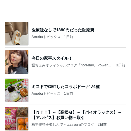
ミスドでGETしたコラボドーナツ4種
Amebaトピックス
1日前
【ＮＴＴ】～【高松Ｇ】～【パイオラックス】～
【アルビス】お買い物～取引
株主優待を楽しんで～tasayuryのブログ
2日前
母からのリクエストで完食したご飯
Amebaトピックス
14時間前
クロとこいたんって何かあったの？
あいのりブログ
1日前