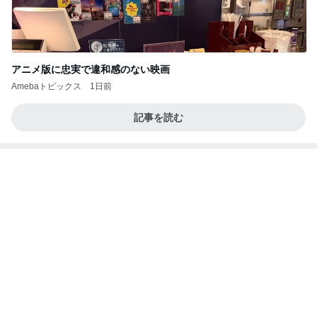
長女の前で元夫にした土下座
Amebaトピックス
1日前
第二セッションだ！⭐️
クワバタオハラ小原正子オフィシャルブログ「女
13日前