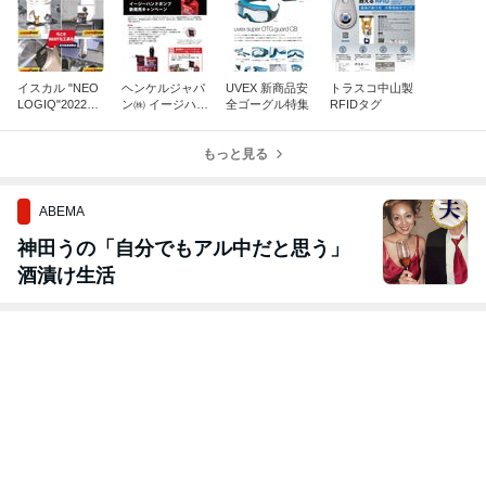
イスカル "NEO
ヘンケルジャパ
UVEX 新商品安
トラスコ中山製
LOGIQ"2022全
ン㈱ イージハン
全ゴーグル特集
RFIDタグ
国一斉キャンペ
ドポンプ新発売
ーン
キャンペーン
もっと見る
ABEMA
神田うの「自分でもアル中だと思う」
酒漬け生活