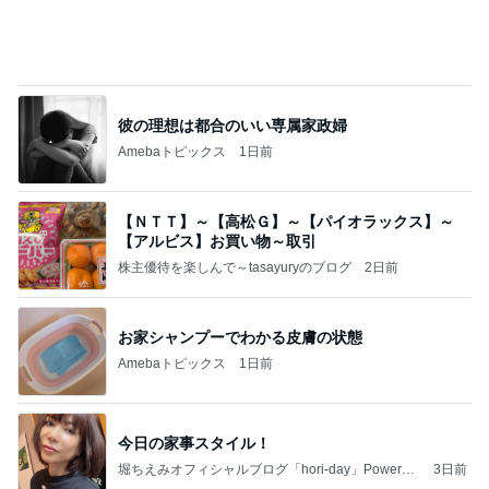
彼の理想は都合のいい専属家政婦
Amebaトピックス
1日前
【ＮＴＴ】～【高松Ｇ】～【パイオラックス】～
【アルビス】お買い物～取引
株主優待を楽しんで～tasayuryのブログ
2日前
お家シャンプーでわかる皮膚の状態
Amebaトピックス
1日前
今日の家事スタイル！
堀ちえみオフィシャルブログ「hori-day」Powered
3日前
by Ameba
使い途を考える夏祭りくじの当たり
Amebaトピックス
12時間前