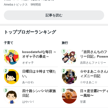
Amebaトピックス
9時間前
記事を読む
トップブロガーランキング
子育て
旅行
1
1
kosodatefulな毎日 ～
「吉田さんちのフ
オギャ子の暴走～
リー日記」Powere
y Ameba 吉田さ
オギャ子
吉田さんファミリー
ミリーオフィシャ
ログ
2
2
日曜日は９時まで寝た
☆やまあこ☆さん
い。
ィズニー日記
あべかわ
☆やまあこ☆
3
3
四十路シンパパの家族
日々是甘露2〜デ
日記
ー風味〜
はやパパ
甘露