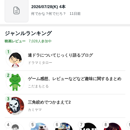
2026/07/28(K) 4本
何でかな？何でだろ？
11日前
ジャンルランキング
映画レビュー
7,028人参加中
1
連ドラについてじっくり語るブログ
ドラマミタロー
2
ゲーム感想、レビューなどなど趣味に関するまとめ
こだまもとる
3
三角絞めでつかまえて2
カミヤマ
4
5
6
7
8