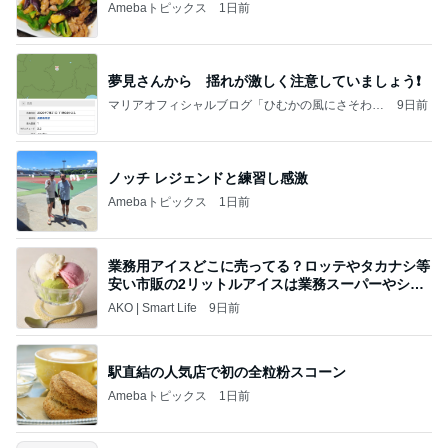
Amebaトピックス
1日前
夢見さんから 揺れが激しく注意していましょう❗️
マリアオフィシャルブログ「ひむかの風にさそわれ
9日前
て」Powered by Ameba
ノッチ レジェンドと練習し感激
Amebaトピックス
1日前
業務用アイスどこに売ってる？ロッテやタカナシ等
安い市販の2リットルアイスは業務スーパーやシャ
トレ
AKO | Smart Life
9日前
駅直結の人気店で初の全粒粉スコーン
Amebaトピックス
1日前