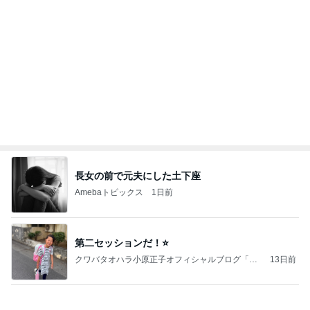
前。」powered by Ameba
若乃花 日光浴していた後ろの帽子
Amebaトピックス
2日前
和歌山の味をどうぞ！セブン 玉林園監修 グリーン
ソフト風シュー
POP☆STAR 〜甘党女子の戯言〜
2日前
義母から出た斜め上からの発言
Amebaトピックス
1日前
ファミマ新作・牛ホルモン味噌焼きうどんを食って