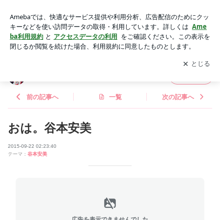
おは。谷本安美 | つばきファクトリー オフィシャルブログ Po
wered by Ameba
アプリをダウンロードして
ブログの更新通知
を受け取りまし
開く
ょう。
つばきファクトリー オフィシャルブログ
フォロー
前の記事へ
一覧
次の記事へ
おは。谷本安美
2015-09-22 02:23:40
テーマ：
谷本安美
広告を表示できませんでした