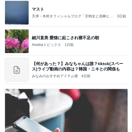
マスト
天津・木村オフィシャルブログ「天狗女と泥棒ヒゲ
3日前
男」Powered by Ameba
細川直美 愛猫に起こされ寝不足の朝
Amebaトピックス
1日前
【何があった？】みなちゃんは誰？tiktok(スペー
ス)ライブ動画の内容は？韓国・ニキとの関係も
みなみのおすすめアイテム便
4日前