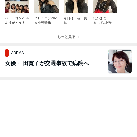
ハロ！コン2026
ハロ！コン2026
今日は 福田真
わがままーーー
ありがとう！
☺︎小野瑞歩
琳
きいて♪小野田
紗栞
もっと見る
ABEMA
女優 三田寛子が交通事故で病院へ