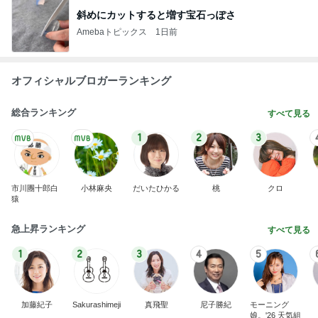
斜めにカットすると増す宝石っぽさ
Amebaトピックス
1日前
オフィシャルブロガーランキング
総合ランキング
すべて見る
1
2
3
市川團十郎白
小林麻央
だいたひかる
桃
クロ
猿
急上昇ランキング
すべて見る
1
2
3
4
5
加藤紀子
Sakurashimeji
真飛聖
尼子勝紀
モーニング
娘。'26 天気組