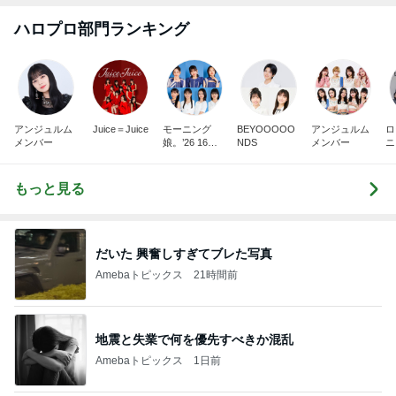
ハロプロ部門ランキング
アンジュルム
Juice＝Juice
モーニング
BEYOOOOO
アンジュルム
ロ
メンバー
娘。’26 16期1
NDS
メンバー
ニ
7期
もっと見る
だいた 興奮しすぎてブレた写真
Amebaトピックス
21時間前
地震と失業で何を優先すべきか混乱
Amebaトピックス
1日前