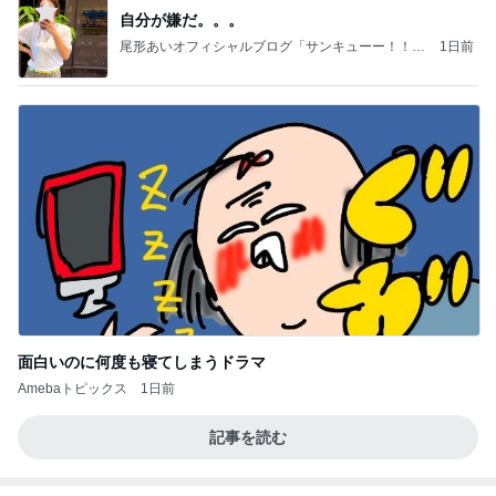
自分が嫌だ。。。
尾形あいオフィシャルブログ「サンキューー！！尾
1日前
形家です！by嫁」Powered by Ameba
面白いのに何度も寝てしまうドラマ
Amebaトピックス
1日前
記事を読む