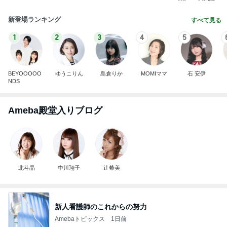
新登場ランキング
すべて見る
1
2
3
4
5
BEYOOOOO
ゆうこりん
島倉りか
MOMIママ
石 安伊
NDS
Ameba殿堂入りブログ
北斗晶
中川翔子
辻希美
新人看護師のこれからの努力
Amebaトピックス
1日前