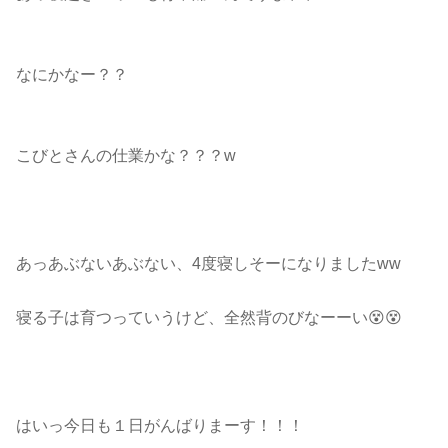
なにかなー？？
こびとさんの仕業かな？？？w
あっあぶないあぶない、4度寝しそーになりましたww
寝る子は育つっていうけど、全然背のびなーーい😵😵
はいっ今日も１日がんばりまーす！！！