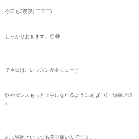
今日も3度寝( ￣▽￣)
しっかりおきます。😒😄
で今日は、レッスンがありまーす
歌やダンスもっと上手になれるようにo(･д´･+)ゞ頑張ﾘﾏｯｽ
♪
あっ寝起きいっつも背中痛いんですよ、、