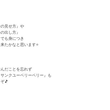
て
分の見せ方』や
いの出し方』
しでも身につき
来たかなと思います⭐️
学んだことを忘れず
『サンクユーベリーベリー』も
ぞ🎵