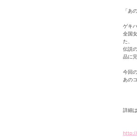
「あ
ゲキハ
全国女
た、
伝説の
品に
今回
あの
詳細は
http: