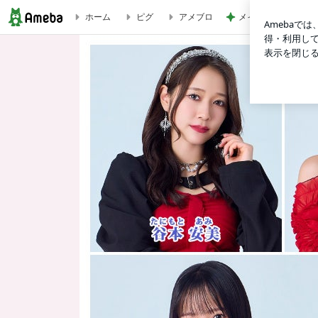
メイクさんに作って
ホーム
ピグ
アメブロ
千秋楽！早いなぁ〜 浅倉樹々 | つばきファクトリー オフィシャルブロ