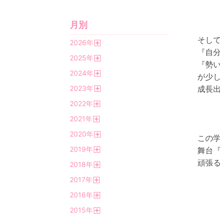
月別
そし
2026
年
開
『自
2025
年
く
『勢
開
2024
年
く
が少
開
2023
年
成長出
く
開
2022
年
く
開
2021
年
く
開
2020
年
く
この
開
2019
年
舞台
く
開
頑張る
2018
年
く
開
2017
年
く
開
2016
年
く
開
2015
年
く
開