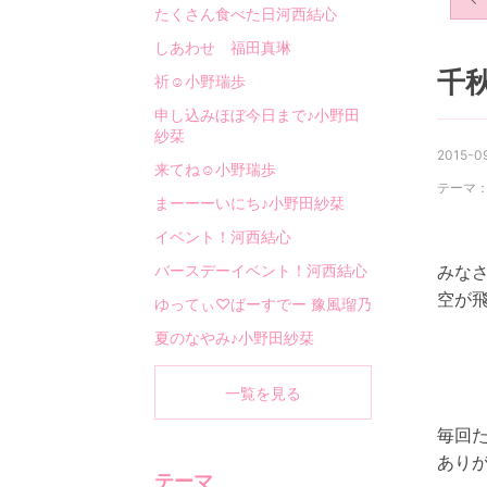
たくさん食べた日河西結心
しあわせ 福田真琳
千
祈☺︎小野瑞歩
申し込みほぼ今日まで♪小野田
紗栞
2015-09
来てね☺︎小野瑞歩
テーマ
まーーーいにち♪小野田紗栞
イベント！河西結心
バースデーイベント！河西結心
みな
空が飛
ゆってぃ♡ばーすでー 豫風瑠乃
夏のなやみ♪小野田紗栞
一覧を見る
毎回
ありが
テーマ