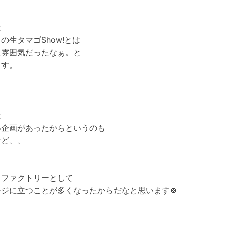
は
の生タマゴShow!とは
た雰囲気だったなぁ。と
ます。
は
い企画があったからというのも
けど、、
きファクトリーとして
ージに立つことが多くなったからだなと思います🍀