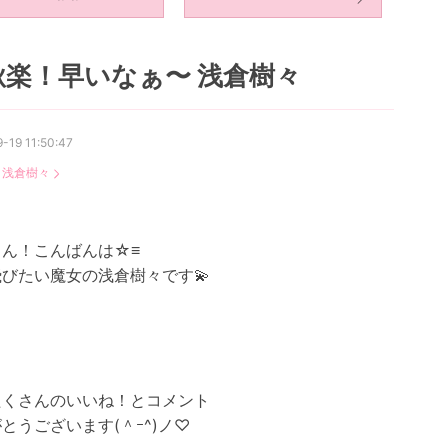
秋楽！早いなぁ〜 浅倉樹々
-19 11:50:47
：
浅倉樹々
さん！こんばんは☆≡
びたい魔女の浅倉樹々です💫
たくさんのいいね！とコメント
とうございます(＾ｰ^)ノ♡