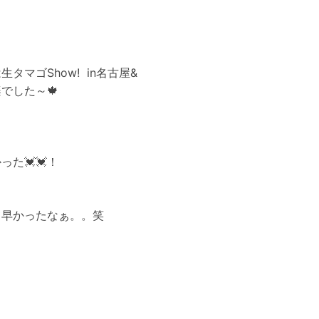
生タマゴShow! in名古屋&
でした～🍁
った💓💓！
て早かったなぁ。。笑