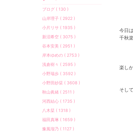
ブログ ( 130 )
山岸理子 ( 2922 )
小片リサ ( 1935 )
今日は
新沼希空 ( 3075 )
千秋楽
谷本安美 ( 2951 )
岸本ゆめの ( 2753 )
浅倉樹々 ( 2595 )
楽しか
小野瑞歩 ( 3592 )
小野田紗栞 ( 3608 )
そし
秋山眞緒 ( 2511 )
河西結心 ( 1735 )
八木栞 ( 1318 )
福田真琳 ( 1659 )
豫風瑠乃 ( 1127 )