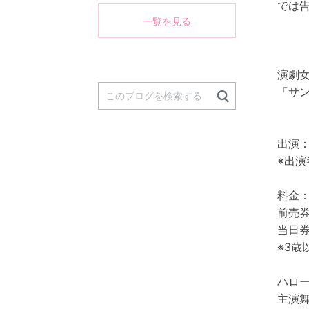
では告
く
一覧を見る
演劇女
「サ
出演
※出
料金
前売券
当日券
※3歳
ハロー
主演