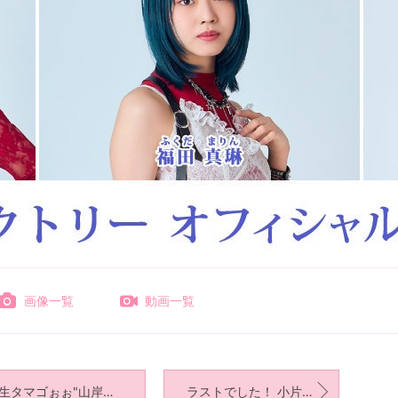
画像一覧
動画一覧
"生タマゴぉぉ"山岸理子
ラストでした！ 小片リサ