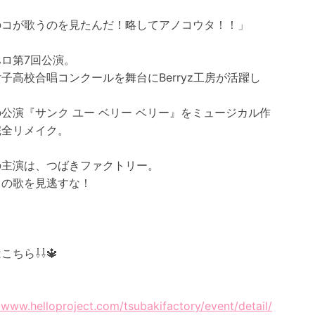
のコが歌うのを見たんだ！略してアノコウタ！！」
ロ第7回公演。
子高校合唱コンクールを舞台にBerryz工房が活躍し
公演『サンク ユー ベリー ベリー』をミュージカル作
完全リメイク。
の主演は、つばきファクトリー。
コの歌を見逃すな！
こちら⇩⇩🔱
//www.helloproject.com/tsubakifactory/event/detail/