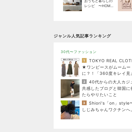
おうちと暮らしの
レシピ 〜HOME
&LIFE〜
ジャンル人気記事ランキング
30代〜ファッション
1
★ワンピースがムームー
に？！「360度キレイ見
の必殺ワザはコレ♪
2
共感したブログと韓国に
たらやりたいこと
3
しじみちゃんワクチンへ