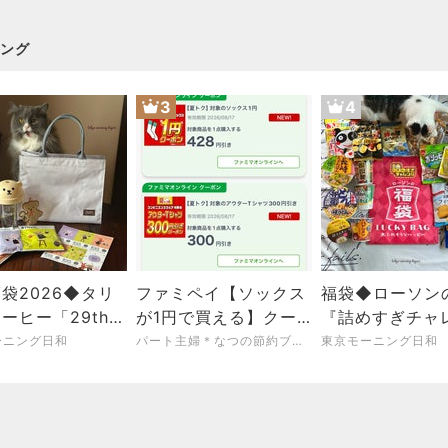
ング
3
4
袋2026◆タリ
ファミペイ【ソックス
福袋◆ローソン
ーヒー「29th
が1円で買える】クー
『詰めすぎチャ
ersary Happy
ポン！店頭受け取り可
LUCKY BAG 
ーニング日和
パート主婦＊なつの節約ブログ＊低収入でも心豊かな暮らし
東京モーニング日和
能♡
うなハッピー』