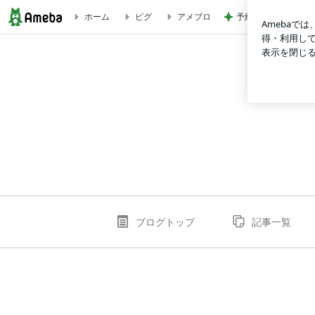
予約なしで買えた可
ホーム
ピグ
アメブロ
低身長ママのゆるファッション
ブログトップ
記事一覧