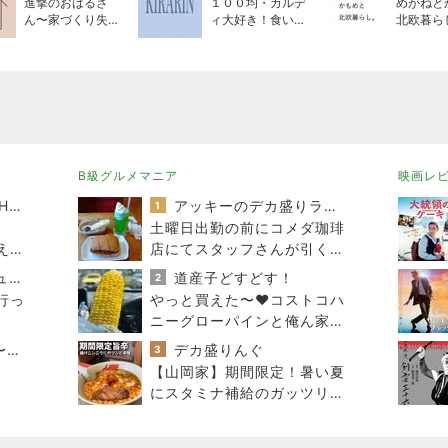
進撃のおはるさ
１００均・カルデ
めがねと
ん〜家づくり失敗
ィ大好き！食いし
北欧暮ら
したけど私は元気
ん坊☆きらりん☆
です〜
のブログ
B級グルメマニア
映画レ
TOKYO REAL CLOTHES 大人世代のリアルクローズ
アッキーのデカ盛りライフ
1
土曜日出勤の前にコメダ珈琲
え」
店にてスタッフさんが引くく
らいガッツリと腹ごしらえ
40代からの大人カジュアルを品良く着こなすファッションブログ
道産子どすどす！
2
行っ
やっと買えた〜❤️コストコハ
ニーグローパインと俺ん家の
とうきび
Shiori's「on」style〜干物女の成長記〜
デカ盛りんぐ
3
。
【山岡家】期間限定！暑い夏
にスタミナ補給のガッツリ濃
厚ラーメン！！〜前橋野中店
さん〜