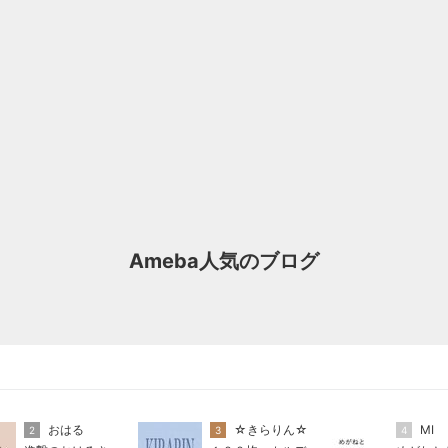
Ameba人気のブログ
おはる
☆きらりん☆
MI
2
3
4