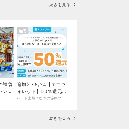
続きを見る
5
の福袋
追加》~8/24【エアウ
レンジ
ォレット】50％還元・
あふれそ
30％還元・最大100％
パート主婦＊なつの節約ブログ＊低収入でも心豊かな暮らし
還元の抽選！招待で
500円
続きを見る