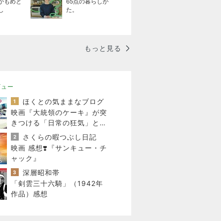
かもめと
65点の暮らしか
し
た。
もっと見る
ビュー
ほくとの気ままなブログ
1
映画『大統領のケーキ』が突
きつける「日常の狂気」と涙
のラスト
さくらの暇つぶし日記
2
映画 感想❣️『サンキュー・チ
ャック』
深層昭和帯
3
「剣雲三十六騎」（1942年
作品）感想