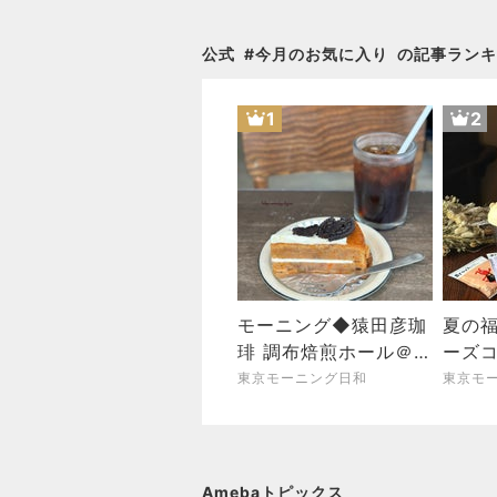
公式
#
今月のお気に入り
の記事ランキ
1
2
モーニング◆猿田彦珈
夏の福
琲 調布焙煎ホール＠調
ーズコ
布
Anniv
東京モーニング日和
東京モ
Bag」
Amebaトピックス