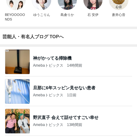
BEYOOOOO
ゆうこりん
島倉りか
石 安伊
蒼井心音
NDS
芸能人・有名人ブログ TOPへ
神がかってる掃除機
Amebaトピックス
14時間前
旦那に6年スッピン見せない患者
Amebaトピックス
1日前
野沢直子 会えて話せてすごい幸せ
Amebaトピックス
13時間前