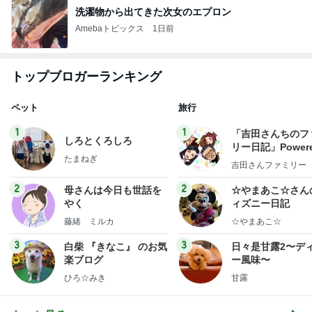
洗濯物から出てきた次女のエプロン
Amebaトピックス
1日前
トップブロガーランキング
ペット
旅行
1
1
「吉田さんちのフ
しろとくろしろ
リー日記」Powere
たまねぎ
y Ameba 吉田さ
吉田さんファミリー
ミリーオフィシャ
ログ
2
2
母さんは今日も世話を
☆やまあこ☆さん
やく
ィズニー日記
藤緒 ミルカ
☆やまあこ☆
3
3
白柴 『きなこ』 のお気
日々是甘露2〜デ
楽ブログ
ー風味〜
ひろ☆みき
甘露