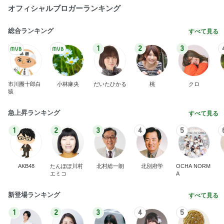
オフィシャルブロガーランキング
総合ランキング
すべて見る
1
2
3
市川團十郎白
小林麻央
だいたひかる
桃
クロ
猿
急上昇ランキング
すべて見る
1
2
3
4
5
AKB48
たんぽぽ川村
北村総一朗
北別府学
OCHA NORM
エミコ
A
新登場ランキング
すべて見る
1
2
3
4
5