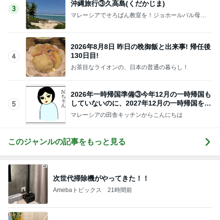
沖縄旅行③久高島(くだかじま)
3
マレーシアでそろばん教室を！ジョホールバル母子
留学滞在記
2026年8月8日 昨日の晩御飯と出来事! 帰任後
130日目!
4
お茶目なライオンの、日本の普通の暮らし！
2026年一時帰国準備③今年12月の一時帰国も
していないのに、2027年12月の一時帰国を考
5
える
マレーシアの田舎キッチンからこんにちは
このジャンルの記事をもっと見る
次世代掃除機がやってきた！！
Amebaトピックス
21時間前