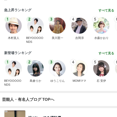
急上昇ランキング
すべて見る
1
2
3
4
5
木村直人
BEYOOOOO
美川憲一
吉岡淳
水森かおり
NDS
新登場ランキング
すべて見る
1
2
3
4
5
BEYOOOOO
島倉りか
ゆうこりん
MOMIママ
石 安伊
NDS
芸能人・有名人ブログ TOPへ