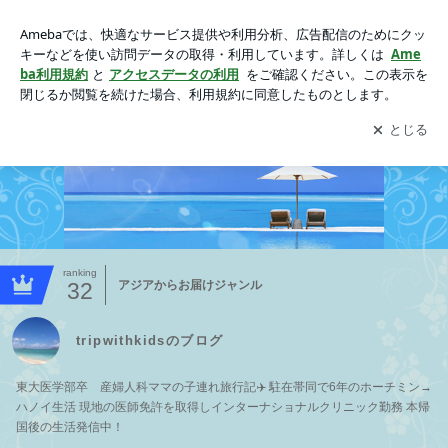
tripwithkidsのブログ
アプリをダウンロードして
ブログの更新通知
を受け取りまし
開く
ょう。
ranking
32
アジアからお届けジャンル
tripwithkidsのブログ
東大医学部卒 産婦人科ママの子連れ旅行記✈️ 駐在帯同で6年のホーチミン→
ハノイ生活 現地の医師免許を取得しインターナショナルクリニック勤務 本帰
国後の生活発信中！