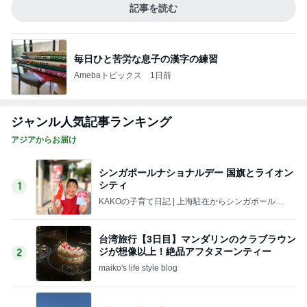
記事を読む
毎日ひと苦労な息子の漢字の練習
Amebaトピックス
1日前
ジャンル人気記事ランキング
アジアからお届け
シンガポールナショナルデー 国旗とライオン
シティ
1
KAKOの子育て日記 | 上海駐在からシンガポール駐
在へ。ときどきさいたま。
台湾旅行【3日目】マンダリンのクラブラウン
ジが想像以上！絶品アフタヌーンティー
2
maiko's life style blog