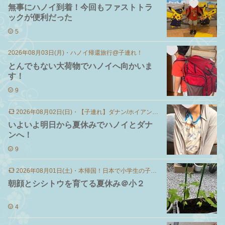
無事にハノイ到着！今回もファストトラ
ックが便利だった
5
2026年08月03日(月)
・
ハノイ帰還旅行@子連れ！
とんでもない大荷物でハノイへ向かいま
す！
9
2026年08月02日(日)
・
【子連れ】ダナン/ホイアン旅行
いよいよ明日から夏休みでハノイとダナ
ンへ！
9
2026年08月01日(土)
・
本帰国！日本で小学生の子育て
朝顔とシシトウを育てる夏休み＠小２
4