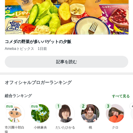
コメダの野菜が多いバゲットの夕飯
Amebaトピックス
1日前
記事を読む
オフィシャルブロガーランキング
総合ランキング
すべて見る
1
2
3
市川團十郎白
小林麻央
だいたひかる
桃
クロ
猿