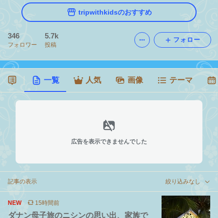
tripwithkidsのおすすめ
346
5.7k
フォロー
フォロワー
投稿
一覧
人気
画像
テーマ
広告を表示できませんでした
記事の表示
絞り込みなし
NEW
15時間前
ダナン母子旅のニシンの思い出、家族で