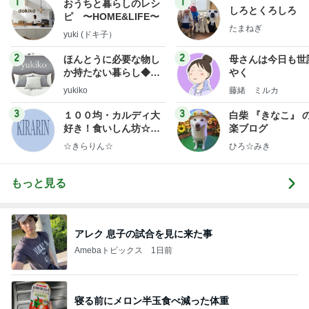
1
1
おうちと暮らしのレシ
しろとくろしろ
ピ 〜HOME&LIFE〜
たまねぎ
yuki (ドキ子）
2
2
ほんとうに必要な物し
母さんは今日も世
か持たない暮らし◆Ke
やく
ep Life Simple◆〜イ
yukiko
藤緒 ミルカ
ンテリアのきろく〜
3
3
１００均・カルディ大
白柴 『きなこ』 
好き！食いしん坊☆き
楽ブログ
らりん☆のブログ
☆きらりん☆
ひろ☆みき
もっと見る
アレク 息子の試合を見に来た事
Amebaトピックス
1日前
寝る前にメロン半玉食べ減った体重