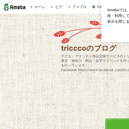
ホーム
ピグ
アメブロ
1060円だった喫茶
tricccoのブログ
tricccoのブログ
子ども・マタニティ用品交換サービスのト
東京・神奈川・岡山・岩手でイベントを行って
を行っています。
Facebook https://www.facebook.com/tri