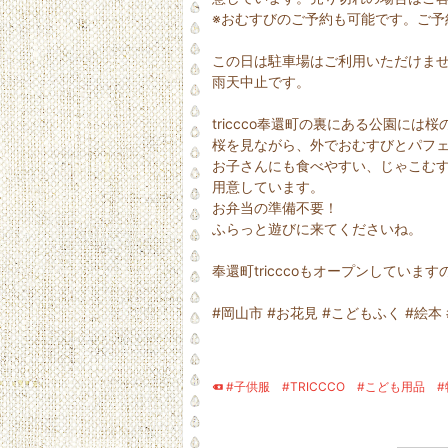
※おむすびのご予約も可能です。ご予
この日は駐車場はご利用いただけま
雨天中止です。
triccco奉還町の裏にある公園に
桜を見ながら、外でおむすびとパフェ
お子さんにも食べやすい、じゃこむ
用意しています。
お弁当の準備不要！
ふらっと遊びに来てくださいね。
奉還町tricccoもオープンしていま
#岡山市 #お花見 #こどもふく #絵本
#子供服
#TRICCCO
#こども用品