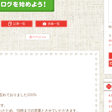
記事一覧
画像一覧
性
ラ
次ページ
>>
全
ア
おりました🙇🏻‍♀️💦
4
お
です。
3
入ったため、15時までの営業とさせていただきます。
2