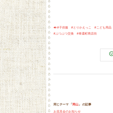
#子供服
#とりかえっこ
#こども用品
#ぶつぶつ交換
#奉還町商店街
同じテーマ 「
岡山
」 の記事
お花見会のお知らせ