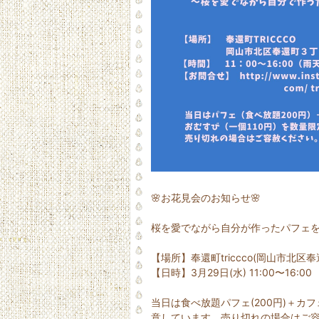
🌸お花見会のお知らせ🌸
桜を愛でながら自分が作ったパフェ
【場所】奉還町triccco(岡山市北区奉還
【日時】3月29日(水) 11:00〜16:00
当日は食べ放題パフェ(200円)＋カフ
意しています。売り切れの場合はご