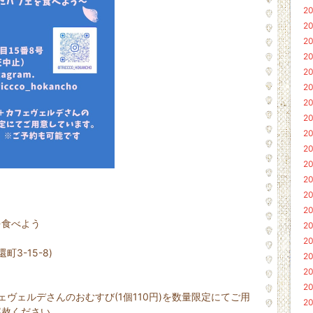
20
20
20
20
20
20
20
20
20
20
20
20
20
20
を食べよう
20
20
町3-15-8)
20
20
20
ェヴェルデさんのおむすび(1個110円)を数量限定にてご用
20
容赦ください。