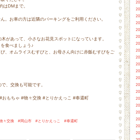
20
約はDMまで。
20
20
せん。お車の方は近隣のパーキングをご利用ください。
20
20
20
は桜の木があって、小さなお花見スポットになっています。
20
を食べましょう♪
20
すび、オムライスむすびと、お母さん向けに赤飯むすびをご
20
20
20
20
すので、交換も可能です。
20
20
 #おもちゃ #物々交換 #とりかえっこ #奉還町
20
20
20
20
#物々交換
#岡山市
#とりかえっこ
#奉還町
20
20
20