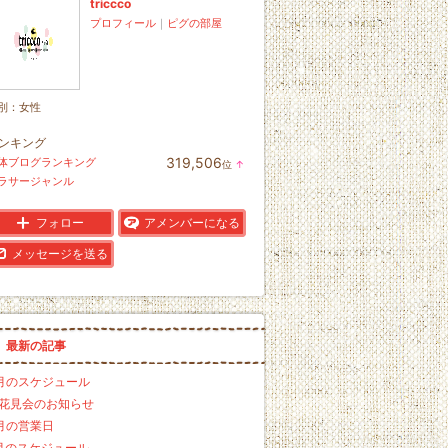
triccco
プロフィール
｜
ピグの部屋
別：
女性
ンキング
319,506
体ブログランキング
位
↑
ラ
ラサージャンル
ン
キ
ン
フォロー
アメンバーになる
グ
上
メッセージを送る
昇
最新の記事
月のスケジュール
花見会のお知らせ
月の営業日
月のスケジュール