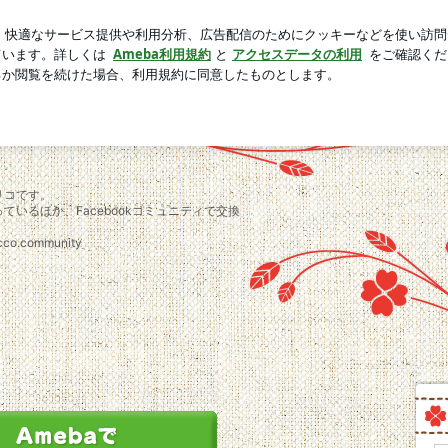
店のモーニング
芸能人ブログ
人気ブログ
新規登録
ロ
リコです。
いるほか、Facebookコミュニティで交換
ccco.community