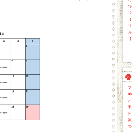
1
1
【
1
お
【
ブロ
tr
と
東京
岡山
神奈
岩手