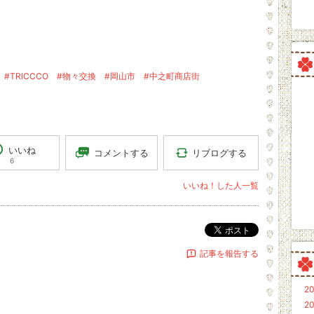
#TRICCCO
#物々交換
#岡山市
#中之町商店街
いいね
リブログする
コメントする
6
いいね！した人一覧
ポスト
記事を報告する
20
20