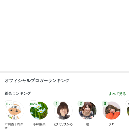
オフィシャルブロガーランキング
総合ランキング
すべて見る
1
2
3
市川團十郎白
小林麻央
だいたひかる
桃
クロ
猿