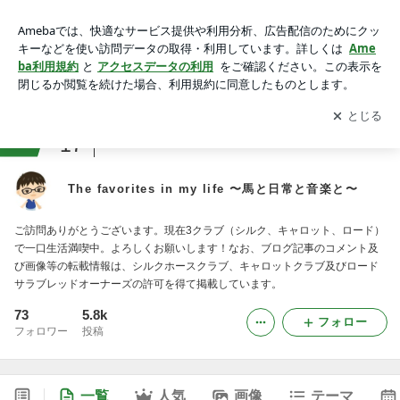
The favorites in my life 〜馬と日常と音楽と〜
アプリをダウンロードして
ブログの更新通知
を受け取りまし
開く
ょう。
ranking
17
競馬ジャンル
The favorites in my life 〜馬と日常と音楽と〜
ご訪問ありがとうございます。現在3クラブ（シルク、キャロット、ロード）
で一口生活満喫中。よろしくお願いします！なお、ブログ記事のコメント及
び画像等の転載情報は、シルクホースクラブ、キャロットクラブ及びロード
サラブレッドオーナーズの許可を得て掲載しています。
73
5.8k
フォロー
フォロワー
投稿
一覧
人気
画像
テーマ