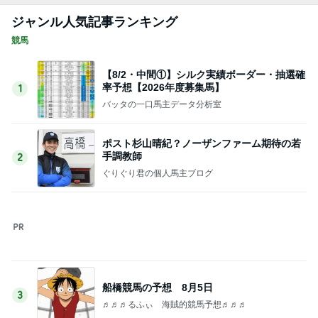
船橋競馬の予想 8月5日
3
♬♬♬るふぃ 海賊的競馬予想♬♬♬
シルク2026年度募集馬全頭分析まとめ
4
バッタの一口馬主データ分析室
2026年度募集馬検討(シルク)＜8＞【評価＃2
5～30】
5
GI勝利一口馬主の備忘録
このジャンルの記事をもっと見る