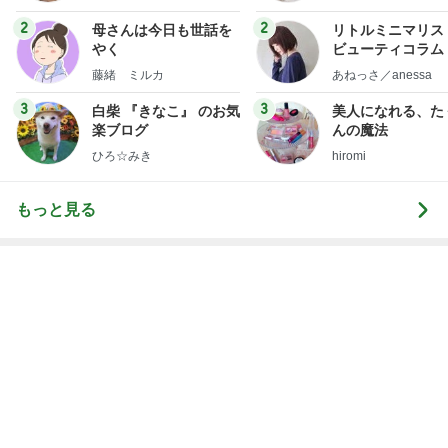
フ】
2
2
母さんは今日も世話を
リトルミニマリス
やく
ビューティコラム 
little minimalist'
藤緒 ミルカ
あねっさ／anessa
uty colum
3
3
白柴 『きなこ』 のお気
美人になれる、た
楽ブログ
んの魔法
ひろ☆みき
hiromi
もっと見る