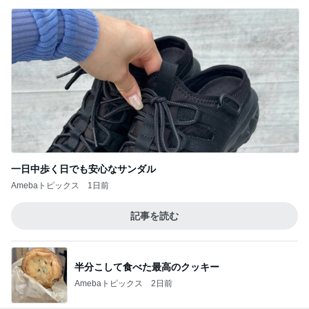
記事を読む
半分こして食べた最高のクッキー
Amebaトピックス
2日前
ジャンル人気記事ランキング
競馬
【8/2・中間①】シルク実績ボーダー・抽選確
率予想【2026年度募集馬】
1
バッタの一口馬主データ分析室
ポスト杉山晴紀？ノーザンファーム期待の若
手調教師
2
ぐりぐり君の個人馬主ブログ