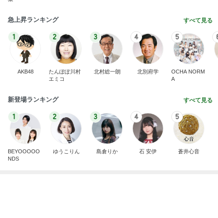
急上昇ランキング
すべて見る
1
2
3
4
5
AKB48
たんぽぽ川村
北村総一朗
北別府学
OCHA NORM
エミコ
A
新登場ランキング
すべて見る
1
2
3
4
5
BEYOOOOO
ゆうこりん
島倉りか
石 安伊
蒼井心音
NDS