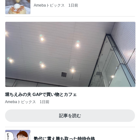
堀ちえみの夫 GAPで買い物とカフェ
Amebaトピックス
1日前
記事を読む
塾代に震え勝ち取った特待合格
Amebaトピックス
1日前
山椒ご飯と豆腐と野菜の味噌汁
Amebaトピックス
21時間前
母にも褒めてもらった素敵なワンピ