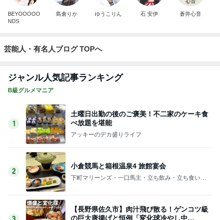
BEYOOOOO
島倉りか
ゆうこりん
石 安伊
蒼井心音
NDS
芸能人・有名人ブログ TOPへ
ジャンル人気記事ランキング
B級グルメマニア
土曜日出勤の後のご褒美！不二家のケーキ食
べ放題を堪能
1
アッキーのデカ盛りライフ
小倉競馬と箱根温泉4 旅館宴会
2
下町マリーンズ・一口馬主・立ち飲み・立ち食いそ
ば
【長野県佐久市】肉汁飛び散る！ゲンコツ級
の巨大唐揚げと恒例「変化球冷やし中
3