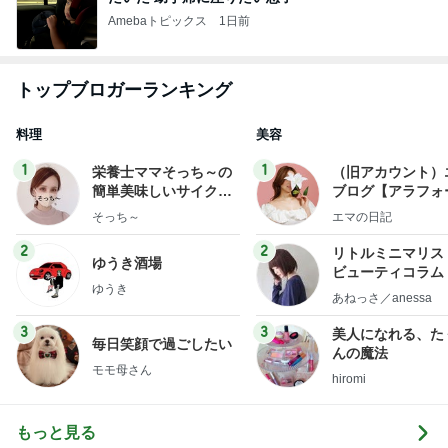
Amebaトピックス
1日前
トップブロガーランキング
料理
美容
1
1
栄養士ママそっち～の
（旧アカウント）
簡単美味しいサイクル
ブログ【アラフォ
献立
社売却セカンドラ
そっち～
エマの日記
フ】
2
2
リトルミニマリス
ゆうき酒場
ビューティコラム 
ゆうき
little minimalist'
あねっさ／anessa
uty colum
3
3
美人になれる、た
毎日笑顔で過ごしたい
んの魔法
モモ母さん
hiromi
もっと見る