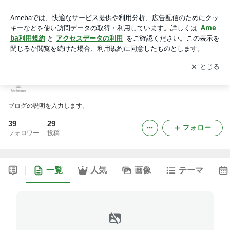
tress3のブログ
アプリをダウンロードして
ブログの更新通知
を受け取りまし
開く
ょう。
tress3のブログ
ブログの説明を入力します。
39
29
フォロー
フォロワー
投稿
一覧
人気
画像
テーマ