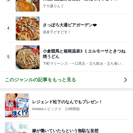
華」！！〜李紅蘭さん〜
デカ盛りんぐ
さっぽろ大通ビアガーデン❤️
4
道産子どすどす！
小倉競馬と箱根温泉3 ミエルモーサときつね
焼うどん
5
下町マリーンズ・一口馬主・立ち飲み・立ち食いそ
ば
このジャンルの記事をもっと見る
レジェンド松下のなんでもプレゼン！
Amebaトピックス
11時間前
嫁が働いていたらという無駄な妄想