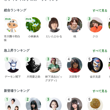
総合ランキング
すべて見る
1
2
3
市川團十郎白
小林麻央
だいたひかる
桃
クロ
猿
急上昇ランキング
すべて見る
1
2
3
4
5
デーモン閣下
片岡愛之助
林下清志(ビッ
沢田聖子
金沢克彦
グダディ)
新登場ランキング
すべて見る
1
2
3
4
5