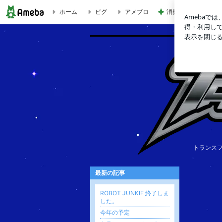
ホーム
ピグ
アメブロ
消費に困りペースト
TFKのブログ
トランス
最新の記事
ROBOT JUNKIE 終了しま
した。
今年の予定