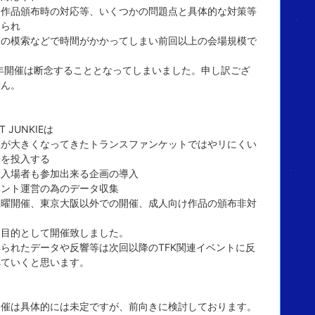
向作品頒布時の対応等、いくつかの問題点と具体的な対策等
められ
策の模索などで時間がかかってしまい前回以上の会場規模で
3年開催は断念することとなってしまいました。申し訳ござ
せん。
T JUNKIEは
模が大きくなってきたトランスファンケットではやリにくい
等を投入する
般入場者も参加出来る企画の導入
ベント運営の為のデータ収集
曜開催、東京大阪以外での開催、成人向け作品の頒布非対
）
を目的として開催致しました。
られたデータや反響等は次回以降のTFK関連イベントに反
れていくと思います。
開催は具体的には未定ですが、前向きに検討しております。