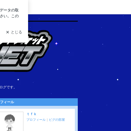
グイン
ログです。
フィール
ｔｆｋ
プロフィール
｜
ピグの部屋