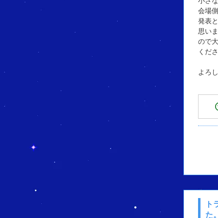
小さ
会場
発表
思い
ので
くだ
よろ
ト
た