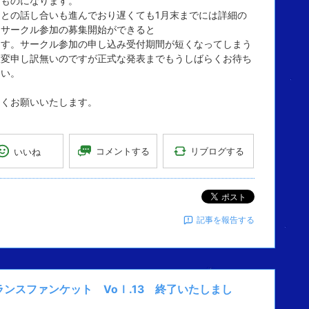
なものになります。
側との話し合いも進んでおり遅くても1月末までには詳細の
とサークル参加の募集開始ができると
ます。サークル参加の申し込み受付期間が短くなってしまう
大変申し訳無いのですが正式な発表までもうしばらくお待ち
さい。
しくお願いいたします。
リブログする
コメントする
いいね
ポスト
記事を報告する
ランスファンケット Voｌ.13 終了いたしまし
。