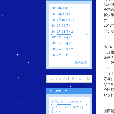
成人
2013年06月 ( 1 )
を求
2013年01月 ( 1 )
解決
2012年10月 ( 1 )
の
201
2012年09月 ( 1 )
いま
2012年08月 ( 2 )
2012年07月 ( 1 )
2012年06月 ( 1 )
ROBO
2012年05月 ( 2 )
・規
2012年03月 ( 1 )
企画
一覧を見る
・一
・イ
（土
応等
など
今回得
ブックマーク
映さ
トランスファンケット
タイニートランスファン
次回
ケット