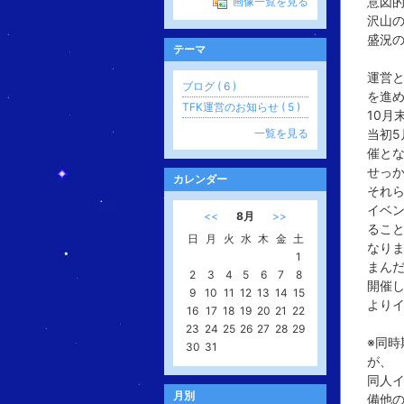
意図的
画像一覧を見る
沢山
盛況
テーマ
運営と
ブログ ( 6 )
を進
TFK運営のお知らせ ( 5 )
10月
一覧を見る
当初5
催と
せっ
カレンダー
それ
イベ
<<
8月
>>
るこ
日
月
火
水
木
金
土
なり
1
まんだ
2
3
4
5
6
7
8
開催
9
10
11
12
13
14
15
より
16
17
18
19
20
21
22
23
24
25
26
27
28
29
※同時
30
31
が、
同人
月別
備他