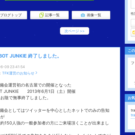
性
ブログトップ
記事一覧
画像一覧
次ページ
>>
この
BOT JUNKIE 終了しました。
フ
6-09 23:41:54
：
TFK運営のお知らせ
準備会運営初の名古屋での開催となった
OT JUNKIE 2013年6月1日（土）開催
のお陰で無事終了しました。
お気
準備会としてはツイッターを中心としたネットでのみの告知
tr
t
たが
約150人強の一般参加者の方にご来場頂くことが出来まし