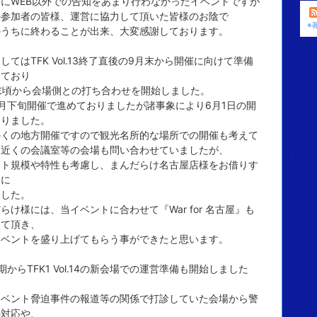
にWEB以外での告知をあまり行わなかったイベントですが
の参加者の皆様、運営に協力して頂いた皆様のお陰で
※
のうちに終わることが出来、大変感謝しております。
してはTFK Vol.13終了直後の9月末から開催に向けて準備
めており
末頃から会場側との打ち合わせを開始しました。
月下旬開催で進めておりましたが諸事象により6月1日の開
なりました。
かくの地方開催ですので観光名所的な場所での開催も考えて
ら近くの会議室等の会場も問い合わせていましたが、
ント規模や特性も考慮し、まんだらけ名古屋店様をお借りす
とに
ました。
らけ様には、当イベントに合わせて『War for 名古屋』も
して頂き、
イベントを盛り上げてもらう事ができたと思います。
期からTFK1 Vol.14の新会場での運営準備も開始しました
イベント脅迫事件の報道等の関係で打診していた会場から警
の対応や、