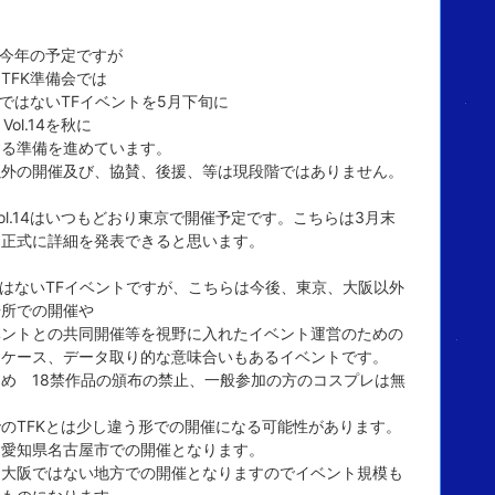
の今年の予定ですが
TFK準備会では
KではないTFイベントを5月下旬に
 Vol.14を秋に
する準備を進めています。
以外の開催及び、協賛、後援、等は現段階ではありません。
 Vol.14はいつもどおり東京で開催予定です。こちらは3月末
は正式に詳細を発表できると思います。
ではないTFイベントですが、こちらは今後、東京、大阪以外
場所での開催や
ベントとの共同開催等を視野に入れたイベント運営のための
トケース、データ取り的な意味合いもあるイベントです。
め 18禁作品の頒布の禁止、一般参加の方のコスプレは無
のTFKとは少し違う形での開催になる可能性があります。
は愛知県名古屋市での開催となります。
、大阪ではない地方での開催となりますのでイベント規模も