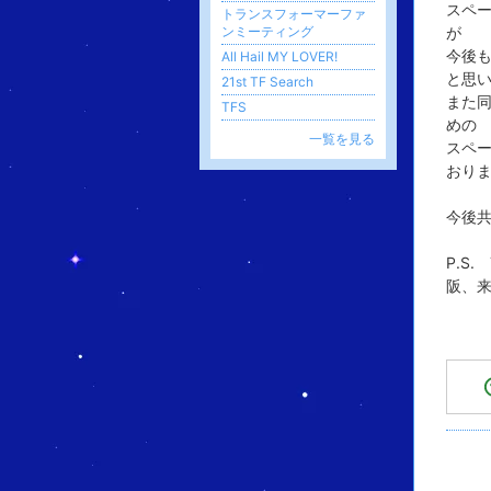
スペ
トランスフォーマーファ
ンミーティング
が
今後
All Hail MY LOVER!
と思
21st TF Search
また
TFS
めの
一覧を見る
スペ
おり
今後
P.S
阪、