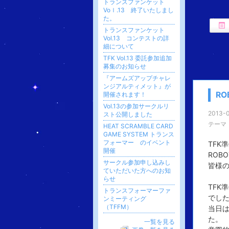
トランスファンケット
Voｌ.13 終了いたしまし
た。
トランスファンケット
Vol.13 コンテストの詳
細について
TFK Vol.13 委託参加追加
募集のお知らせ
『アームズアップチャレ
ンジアルティメット』が
RO
開催されます！
Vol.13の参加サークルリ
2013-0
スト公開しました
テーマ
HEAT SCRAMBLE CARD
GAME SYSTEM トランス
フォーマー のイベント
TFK
開催
ROB
サークル参加申し込みし
皆様
ていただいた方へのお知
らせ
TFK
トランスフォーマーファ
でし
ンミーティング
（TFFM）
当日は
た。
一覧を見る