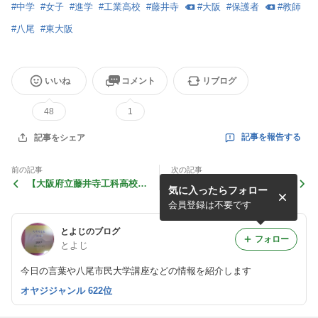
#
中学
#
女子
#
進学
#
工業高校
#
藤井寺
#
大阪
#
保護者
#
教師
#
八尾
#
東大阪
いいね
コメント
リブログ
48
1
記事を報告する
記事をシェア
前の記事
次の記事
【大阪府立藤井寺工科高校リ
藤井寺工科高校の制服
気に入ったらフォロー
ーフレットと横断幕】
会員登録は不要です
とよじのブログ
フォロー
とよじ
今日の言葉や八尾市民大学講座などの情報を紹介します
オヤジジャンル 622位