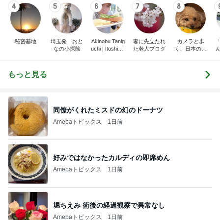
4
5
6
7
8
秘密基地
埼玉発 おと
Akinobu Tanig
妻に先立たれ
カメラと歩
なの小探険
uchi | Itoshima
た老人ブログ
く、日本の風
Landscape Ph
景スナップ紀
otographer
行
もっと見る
同僚がくれたミスドの幻のドーナツ
Amebaトピックス
1日前
好みではなかったカルディの即席めん
Amebaトピックス
1日前
堀ちえみ 術後の経過観察で異常なし
Amebaトピックス
1日前