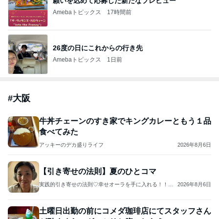
願いを込めて応募した新たなプレビュー
Amebaトピックス
17時間前
26度の日にこれからの行き先
Amebaトピックス
1日前
#
大阪
牛丼チェーンのすき家でキングカレーともう１品
食べてみた
アッキーのデカ盛りライフ
2026年8月6日
【引き寄せの法則】夏のひとコマ
実践的引き寄せの法則♡幸せオーラを手に入れる！！ス
2026年8月6日
ピリチュアルスタイリストReiko I小川玲子
土曜日出勤の前にコメダ珈琲店にてスタッフさん