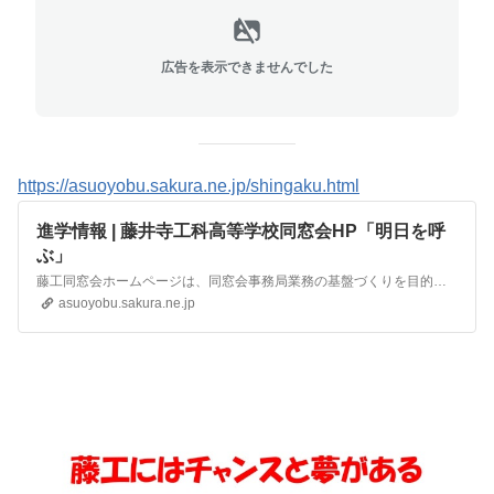
広告を表示できませんでした
https://asuoyobu.sakura.ne.jp/shingaku.html
進学情報 | 藤井寺工科高等学校同窓会HP「明日を呼
ぶ」
藤工同窓会ホームページは、同窓会事務局業務の基盤づくりを目的として開設されました。第1期生の卒業記念として正門に設置された記念碑には、技術を学ぶ学校にふさわしい校歌の歌詞「この確かなるもの、明日を呼ぶ」が揮毫されています。全ての卒業生にとって思い出のある校歌を刻み込んだ記念碑からこのホ－ムペ－ジの名前を「明日を呼ぶ」としました。今後も折に触れて、校内の風景…
asuoyobu.sakura.ne.jp