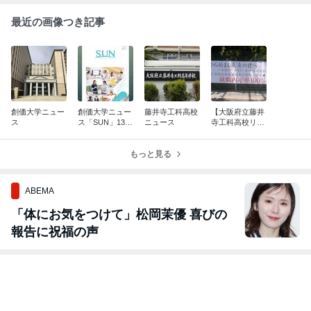
最近の画像つき記事
創価大学ニュー
創価大学ニュー
藤井寺工科高校
【大阪府立藤井
ス
ス「SUN」130
ニュース
寺工科高校リー
号 2026 Summe
フレットと横断
r
幕】
もっと見る
ABEMA
「体にお気をつけて」松岡茉優 喜びの
報告に祝福の声