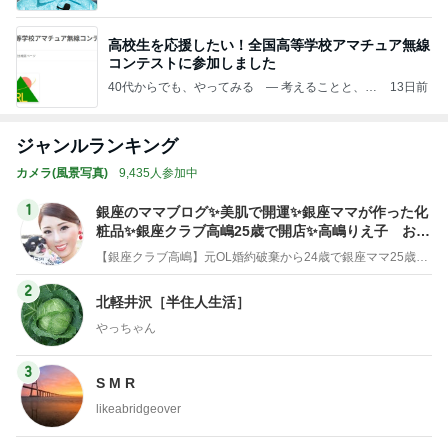
高校生を応援したい！全国高等学校アマチュア無線
コンテストに参加しました
40代からでも、やってみる — 考えることと、や
13日前
ってみること
ジャンルランキング
カメラ(風景写真)
9,435人参加中
1
銀座のママブログ✨美肌で開運✨銀座ママが作った化
粧品✨銀座クラブ高嶋25歳で開店✨高嶋りえ子 お着
物でエルメス バーキン コーデ
【銀座クラブ高嶋】元OL婚約破棄から24歳で銀座ママ25歳でオーナーママ銀座 美肌で開運♡パワースポット巡り高嶋りえ子ブログ
2
北軽井沢［半住人生活］
やっちゃん
3
S M R
likeabridgeover