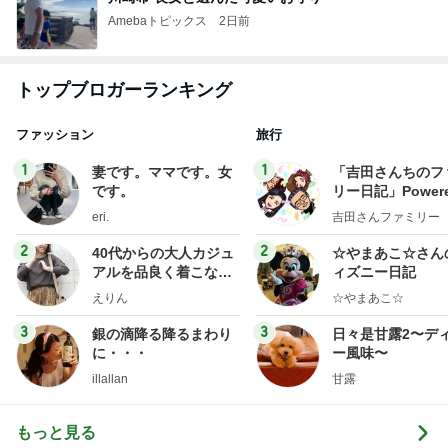
Amebaトピックス
2日前
トップブロガーランキング
ファッション
旅行
1
1
妻です。ママです。女
「吉田さんちのフ
です。
リー日記」Powere
y Ameba 吉田さ
eri.
吉田さんファミリー
ミリーオフィシャ
ログ
2
2
40代からの大人カジュ
☆やまあこ☆さん
アルを品良く着こなす
ィズニー日記
ファッションブログ
えりん
☆やまあこ☆
3
3
銀の滴降る降るまわり
日々是甘露2〜デ
に・・・
ー風味〜
illallan
甘露
もっと見る