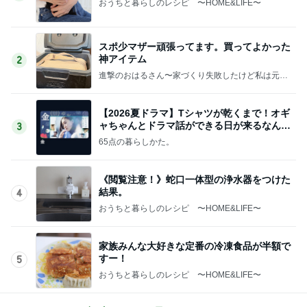
おうちと暮らしのレシピ 〜HOME&LIFE〜
スポ少マザー頑張ってます。買ってよかった
神アイテム
2
進撃のおはるさん〜家づくり失敗したけど私は元気
です〜
【2026夏ドラマ】Tシャツが乾くまで！オギ
ャちゃんとドラマ話ができる日が来るなん
3
て！
65点の暮らしかた。
《閲覧注意！》蛇口一体型の浄水器をつけた
結果。
4
おうちと暮らしのレシピ 〜HOME&LIFE〜
家族みんな大好きな定番の冷凍食品が半額で
すー！
5
おうちと暮らしのレシピ 〜HOME&LIFE〜