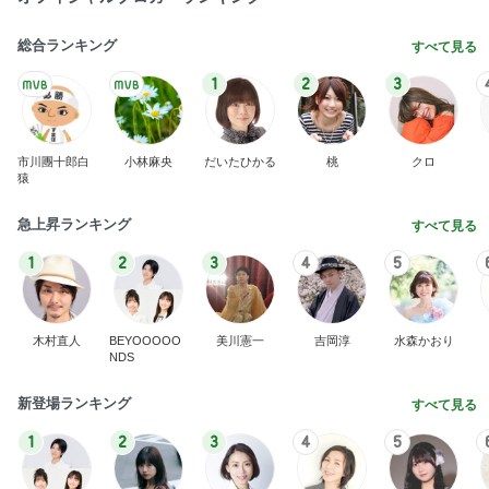
総合ランキング
すべて見る
1
2
3
市川團十郎白
小林麻央
だいたひかる
桃
クロ
猿
急上昇ランキング
すべて見る
1
2
3
4
5
木村直人
BEYOOOOO
美川憲一
吉岡淳
水森かおり
NDS
新登場ランキング
すべて見る
1
2
3
4
5