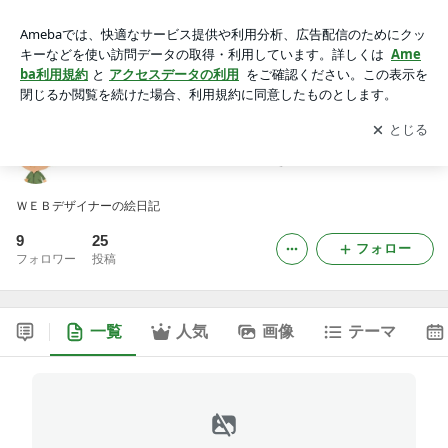
イラスト ＷＥＢデザイン たぬき工房
アプリをダウンロードして
ブログの更新通知
を受け取りまし
開く
ょう。
イラスト ＷＥＢデザイン たぬき工房
ＷＥＢデザイナーの絵日記
9
25
フォロー
フォロワー
投稿
一覧
人気
画像
テーマ