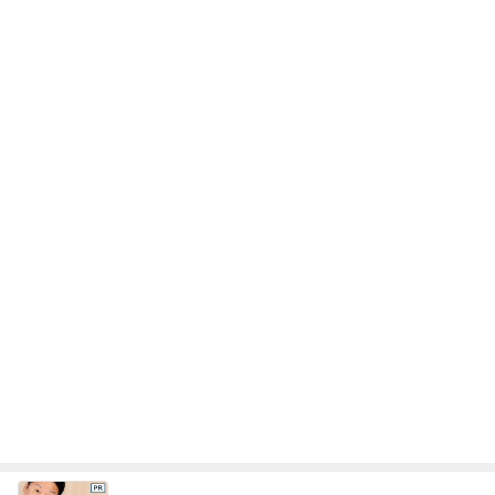
レジェンド松下のなんでもプレゼン！
Amebaトピックス
16時間前
だいた 何となく買う事が減り進歩
Amebaトピックス
2日前
受験手続きのデジタル化で失うもの
Amebaトピックス
1日前
お腹ぱかりんちょで寛ぐ家猫の姿
Amebaトピックス
1日前
夫の8月の帰国がなくなった理由
Amebaトピックス
16時間前