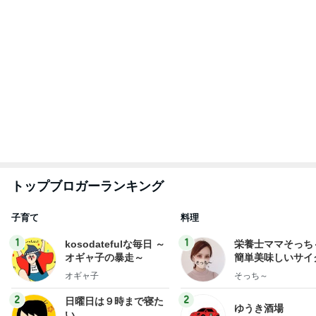
ゆうき
あべかわ
3
3
四十路シンパパの家族
毎日笑顔で過ごし
日記
モモ母さん
はやパパ
もっと見る
スマホを取り上げても解決しない問題
Amebaトピックス
1日前
食べるのが怖くても会った大先輩
Amebaトピックス
18時間前
闘病生活や支えてくれた方々のお話
Amebaトピックス
1日前