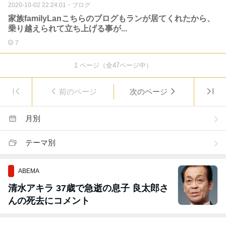
2020-10-02 22:24:01
・
ブログ
家族familyLanこちらのブログもランが居てくれたから、
乗り越えられて立ち上げる事が...
7
1
ページ（全
47
ページ中）
前のページ
次のページ
月別
テーマ別
ABEMA
清水アキラ 37歳で急逝の息子 良太郎さ
んの死去にコメント