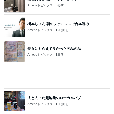
リノベ実績豊富な1,190万円の物件
Amebaトピックス
2日前
母のスマホが壊れたかと焦った訳
Amebaトピックス
18時間前
娘の赤点回避フォローに月4万
Amebaトピックス
21時間前