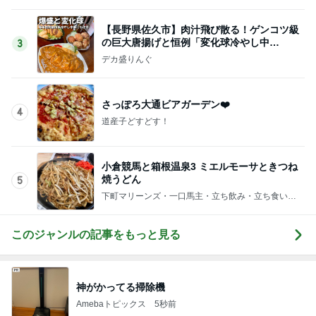
魚嫌いの子どもと我が家のビタミンD
Amebaトピックス
23時間前
記事を読む
夫も娘も頬張ったスタミナおかず
Amebaトピックス
1日前
梅沢富美男 2番目に好きなプリン