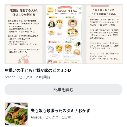
橋本じゅん 朝のファミレスで台本読み
Amebaトピックス
12時間前
長女にもらえて良かった欠品の品
Amebaトピックス
1日前
夫と入った超地元のローカルパブ
Amebaトピックス
19時間前
夏祭りのスマートボールで貰った物
Amebaトピックス
1日前