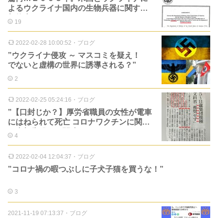
よるウクライナ国内の生物兵器に関する
契約書。
19
2022-02-28 10:00:52
・
ブログ
”ウクライナ侵攻 ～ マスコミを疑え！
でないと虚構の世界に誘導される？”
2
2022-02-25 05:24:16
・
ブログ
”【口封じか？】厚労省職員の女性が電車
にはねられて死亡 コロナワクチンに関す
る内部告発との関連”
4
2022-02-04 12:04:37
・
ブログ
”コロナ禍の暇つぶしに子犬子猫を買うな！”
3
2021-11-19 07:13:37
・
ブログ