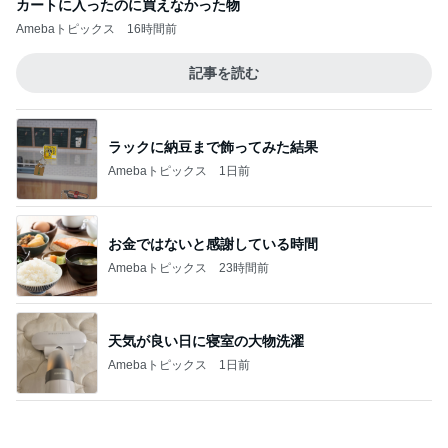
ジャンル人気記事ランキング
B級グルメマニア
土曜日出勤の後のご褒美！不二家のケーキ食
べ放題を堪能
1
アッキーのデカ盛りライフ
小倉競馬と箱根温泉4 旅館宴会
2
下町マリーンズ・一口馬主・立ち飲み・立ち食いそ
ば
【長野県佐久市】肉汁飛び散る！ゲンコツ級
の巨大唐揚げと恒例「変化球冷やし中