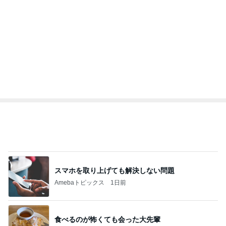
一目惚れしたキッチンのタイル
Amebaトピックス
1日前
記事を読む
オフィシャルブロガーランキング
総合ランキング
すべて見る
1
2
3
市川團十郎白
小林麻央
だいたひかる
桃
クロ
猿
急上昇ランキング
すべて見る
1
2
3
4
5