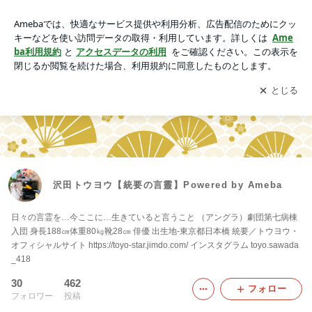
沢田トウヨウ【統要の言靈】Powered by Ameba
アプリをダウンロードして
ブログの更新通知
を受け取りまし
開く
ょう。
沢田トウヨウ【統要の言靈】Powered by Ameba
日々の言霊を…今ここに…生きていると言うこと （アングラ）劇団第七病棟
入団 身長188㎝体重80㎏靴28㎝ 俳優 出生地-東京都日本橋 統要／トウヨウ・
オフィシャルサイト https://toyo-star.jimdo.com/ インスタグラム toyo.sawada
_418
30
462
フォロー
フォロワー
投稿