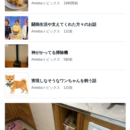
EBiDAN 39&Ki
高山善廣
こいたん
島倉りか
つばきファク
DS
トリー
新登場ランキング
すべて見る
1
2
3
4
5
BEYOOOOO
島倉りか
ゆうこりん
石 安伊
蒼井心音
NDS
芸能人・有名人ブログ TOPへ
次世代掃除機がやってきた！！
Amebaトピックス
5秒前
3回紛失後に選んだ激安の指輪