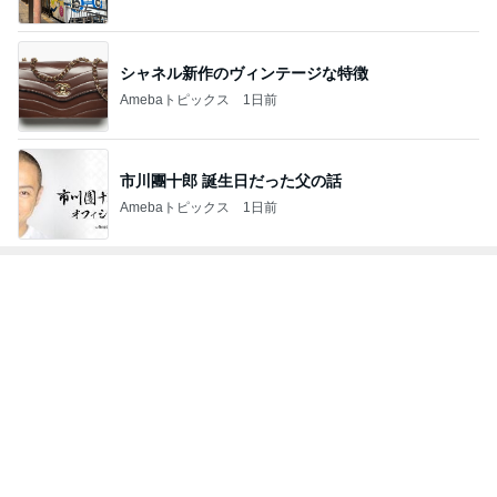
シャネル新作のヴィンテージな特徴
Amebaトピックス
1日前
市川團十郎 誕生日だった父の話
Amebaトピックス
1日前
トップブロガーランキング
子育て
料理
1
1
kosodatefulな毎日 ～
栄養士ママそっち
オギャ子の暴走～
簡単美味しいサイ
献立
オギャ子
そっち～
2
2
日曜日は９時まで寝た
ゆうき酒場
い。