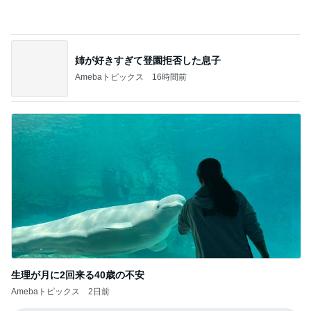
3
華」！！〜李紅蘭さん〜
デカ盛りんぐ
さっぽろ大通ビアガーデン❤️
4
道産子どすどす！
小倉競馬と箱根温泉3 ミエルモーサときつね
焼うどん
5
下町マリーンズ・一口馬主・立ち飲み・立ち食いそ
ば
このジャンルの記事をもっと見る
神がかってる掃除機
Amebaトピックス
5秒前
夫がお礼に買ってくれた大量の品