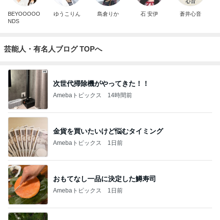
BEYOOOOO
ゆうこりん
島倉りか
石 安伊
蒼井心音
NDS
芸能人・有名人ブログ TOPへ
次世代掃除機がやってきた！！
Amebaトピックス
14時間前
金貨を買いたいけど悩むタイミング
Amebaトピックス
1日前
おもてなし一品に決定した鱒寿司
Amebaトピックス
1日前