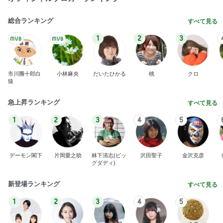
総合ランキング
すべて見る
1
2
3
市川團十郎白
小林麻央
だいたひかる
桃
クロ
猿
急上昇ランキング
すべて見る
1
2
3
4
5
デーモン閣下
片岡愛之助
林下清志(ビッ
沢田聖子
金沢克彦
グダディ)
新登場ランキング
すべて見る
1
2
3
4
5