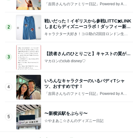
「吉田さんちのファミリー日記」Powered by Ame
ba 吉田さんファミリーオフィシャルブログ
戦いだった！イギリスから参戦LITTC✖️LINK
しまむらディズニーコラボ！ダッフィー新商
2
品の話
キャラクター大好き！コロ助の2回目ロンドン生活
にっき★
【読者さんのひとりごと】キャストの質が…
3
マカロンのclub disney♡
いろんなキャラクターのいるバディTシャ
ツ、おすすめです！
4
「吉田さんちのファミリー日記」Powered by Ame
ba 吉田さんファミリーオフィシャルブログ
〜新横浜駅をぶらり〜
5
☆やまあこ☆さんのディズニー日記