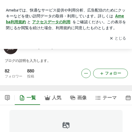
touslesjours-plusのブログ
アプリをダウンロードして
ブログの更新通知
を受け取りまし
開く
ょう。
touslesjours-plusのブログ
ブログの説明を入力します。
82
880
フォロー
フォロワー
投稿
一覧
人気
画像
テーマ