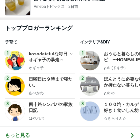
Amebaトピックス
2日前
トップブロガーランキング
子育て
インテリア&DIY
1
1
kosodatefulな毎日 ～
おうちと暮らしの
オギャ子の暴走～
ピ 〜HOME&LI
オギャ子
yuki (ドキ子）
2
2
日曜日は９時まで寝た
ほんとうに必要な
い。
か持たない暮らし
ep Life Simple
あべかわ
yukiko
ンテリアのきろく
3
3
四十路シンパパの家族
１００均・カルデ
日記
好き！食いしん坊
らりん☆のブログ
はやパパ
☆きらりん☆
もっと見る