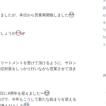
メ
店
りましたが、本日から営業再開致しました
セ
キ
ワ
でしょうか
🌿
T
ト
トリートメントを受けて頂けるように、サロン
染症対策をしっかり行いながら営業させて頂き
カ
5日に4周年を迎えましたー
かげで、今年もこうして新たな始まりを迎える
感激もひとしお