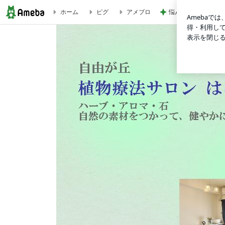
悩んで買えなかった
ホーム
ピグ
アメブロ
今年は１ヶ月遅れの“ばらまつり” | 自由が丘 植物療法サロン