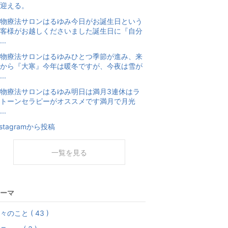
迎える。
物療法サロンはるゆみ今日がお誕生日という
客様がお越しくださいました誕生日に『自分
..
物療法サロンはるゆみひとつ季節が進み、来
から『大寒』今年は暖冬ですが、今夜は雪が
..
物療法サロンはるゆみ明日は満月3連休はラ
トーンセラピーがオススメです満月で月光
..
nstagramから投稿
一覧を見る
ーマ
々のこと ( 43 )