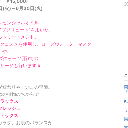
分 ￥15,000)
2
日(火)～
6月30日(火)
ッセンシャルオイル
アブソリュート”を用いた、
ルトリートメント。
クコスメを
使用し、ローズウォーターマスク
や、
ズクォーツ(石)での
サージも行います☆
こ
が変わりやすいこの季節。
聞
「
はの植物のちからで
ラックス
K
フレッシュ
ミ
トックス
腸
カラダ、お肌のバランスが
東