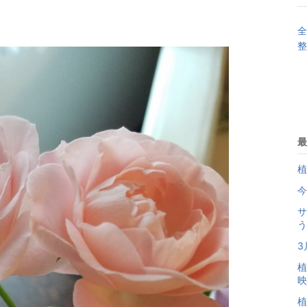
全
整
最
植
今
サ
う
3
植
映
植