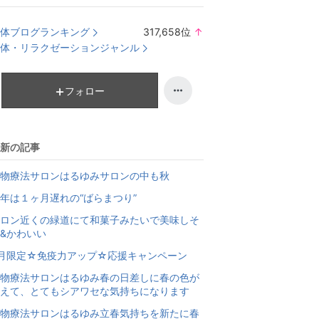
体ブログランキング
317,658
位
↑
ラ
体・リラクゼーションジャンル
ン
キ
ン
フォロー
グ
上
昇
新の記事
物療法サロンはるゆみサロンの中も秋
年は１ヶ月遅れの“ばらまつり”
ロン近くの緑道にて和菓子みたいで美味しそ
&かわいい
月限定☆免疫力アップ☆応援キャンペーン
物療法サロンはるゆみ春の日差しに春の色が
えて、とてもシアワセな気持ちになります
物療法サロンはるゆみ立春気持ちを新たに春