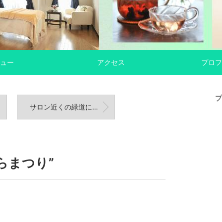
ュー
アクセス
プロフ
プ
サロン近くの緑道にて和菓子みたいで美味しそう&かわいい
らまつり”