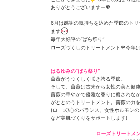
ありがとうございますー💖
6月は感謝の気持ちを込めた季節のトリ
ます
毎年大好評の“ばら祭り”
ローズづくしのトリートメント🌹今年
はるゆみの“ばら祭り”
薔薇がうつくしく咲き誇る季節。
そして、薔薇は古来から女性の美と健
薔薇の華やかで優雅な香りに癒されな
がととのうトリートメント。薔薇の力を
(ローズ/心のバランス、女性ホルモン
など美肌づくりをサポートします)
ローズトリートメ