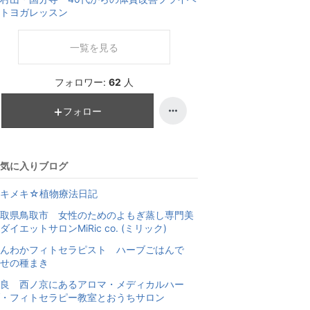
トヨガレッスン
一覧を見る
フォロワー:
62
人
フォロー
気に入りブログ
トキメキ☆植物療法日記
取県鳥取市 女性のためのよもぎ蒸し専門美
ダイエットサロンMiRic co. (ミリック)
ほんわかフィトセラピスト ハーブごはんで
せの種まき
良 西ノ京にあるアロマ・メディカルハー
・フィトセラピー教室とおうちサロン