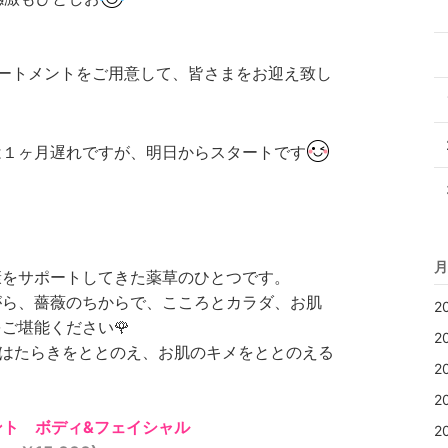
ートメントをご用意して、皆さまをお迎え致し
は１ヶ月遅れですが、明日からスタートです
月
康をサポートしてきた薬草のひとつです。
がら、薔薇のちからで、こころとカラダ、お肌
2
ご堪能ください🌹
2
のはたらきをととのえ、お肌のキメをととのえる
2
2
ント ボディ&フェイシャル
2