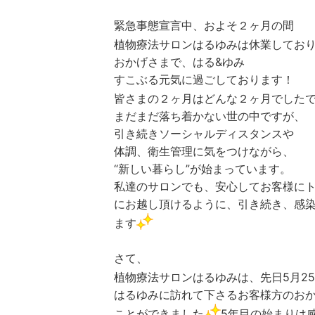
緊急事態宣言中、およそ２ヶ月の間
植物療法サロンはるゆみは休業してお
おかげさまで、はる&ゆみ
すこぶる元気に過ごしております！
皆さまの２ヶ月はどんな２ヶ月でした
まだまだ落ち着かない世の中ですが、
引き続きソーシャルディスタンスや
体調、衛生管理に気をつけながら、
“新しい暮らし”が始まっています。
私達のサロンでも、安心してお客様に
にお越し頂けるように、引き続き、感
ます
さて、
植物療法サロンはるゆみは、先日5月2
はるゆみに訪れて下さるお客様方のお
ことができました
5年目の始まりは