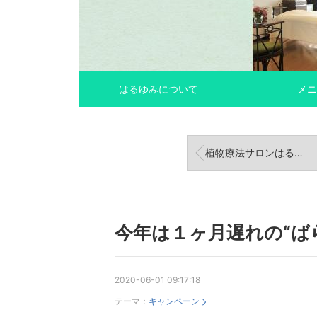
はるゆみについて
メニ
植物療法サロンはるゆみサロンの中も秋
今年は１ヶ月遅れの“ば
2020-06-01 09:17:18
テーマ：
キャンペーン