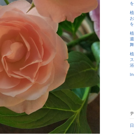
を
植
お
を.
植
週
舞.
植
ス
浴.
I
テ
日