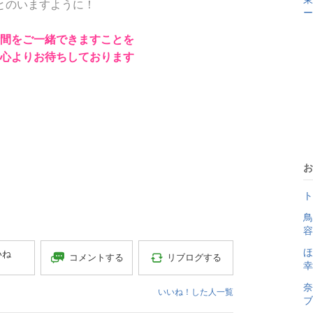
とのいますように！
ー
間をご一緒できますことを
心よりお待ちしております
お
鳥
容
いね
コメントする
リブログする
幸
奈
いいね！した人一覧
ブ