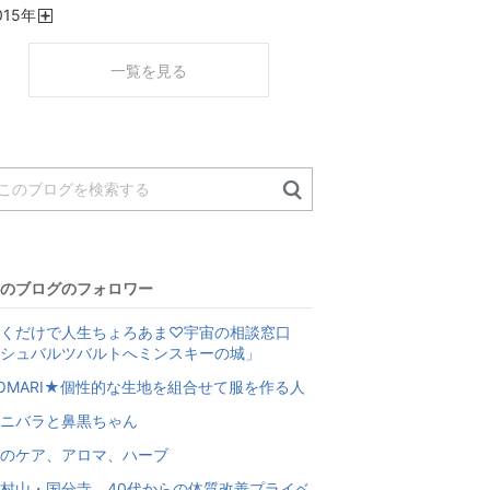
015
年
く
開
く
一覧を見る
のブログのフォロワー
くだけで人生ちょろあま♡宇宙の相談窓口
シュバルツバルトへミンスキーの城」
OMARI★個性的な生地を組合せて服を作る人
ニバラと鼻黒ちゃん
のケア、アロマ、ハーブ
村山・国分寺 40代からの体質改善プライベ