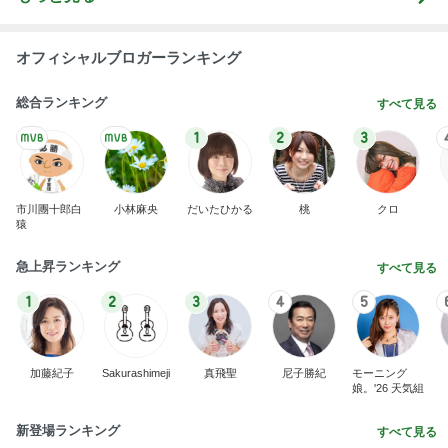
オフィシャルブロガーランキング
総合ランキング
すべて見る
1
2
3
市川團十郎白
小林麻央
だいたひかる
桃
クロ
猿
急上昇ランキング
すべて見る
1
2
3
4
5
加藤紀子
Sakurashimeji
真飛聖
尼子勝紀
モーニング
娘。'26 天気組
新登場ランキング
すべて見る