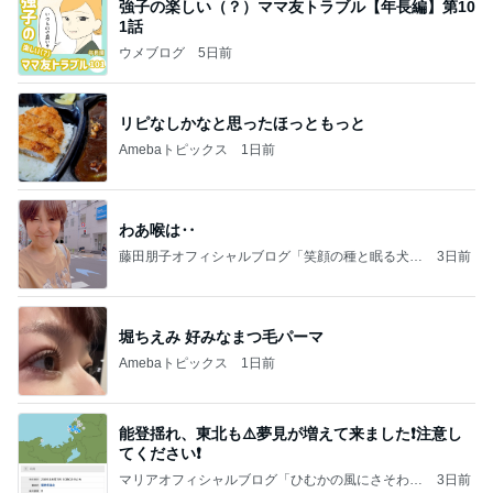
強子の楽しい（？）ママ友トラブル【年長編】第10
1話
ウメブログ
5日前
リピなしかなと思ったほっともっと
Amebaトピックス
1日前
わあ喉は‥
藤田朋子オフィシャルブログ「笑顔の種と眠る犬」
3日前
Powered by Ameba
堀ちえみ 好みなまつ毛パーマ
Amebaトピックス
1日前
能登揺れ、東北も⚠️夢見が増えて来ました❗️注意し
てください❗️
マリアオフィシャルブログ「ひむかの風にさそわれ
3日前