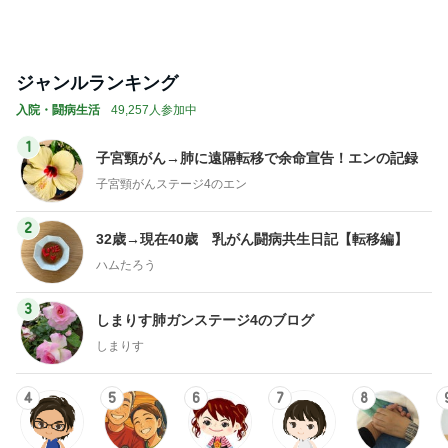
ジャンルランキング
入院・闘病生活
49,257人参加中
1
子宮頸がん→肺に遠隔転移で余命宣告！エンの記録
子宮頸がんステージ4のエン
2
32歳→現在40歳 乳がん闘病共生日記【転移編】
ハムたろう
3
しまりす肺ガンステージ4のブログ
しまりす
4
5
6
7
8