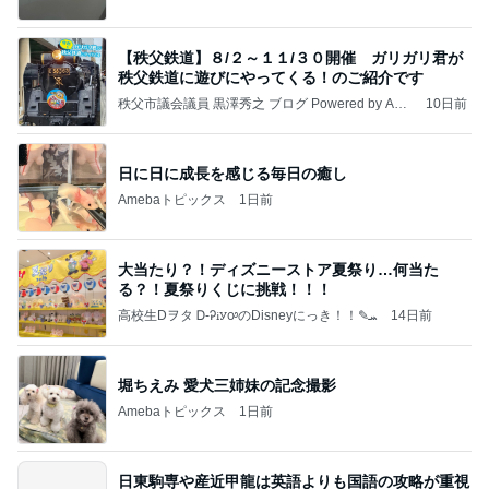
【秩父鉄道】８/２～１１/３０開催 ガリガリ君が
秩父鉄道に遊びにやってくる！のご紹介です
秩父市議会議員 黒澤秀之 ブログ Powered by Ame
10日前
ba
日に日に成長を感じる毎日の癒し
Amebaトピックス
1日前
大当たり？！ディズニーストア夏祭り…何当た
る？！夏祭りくじに挑戦！！！
高校生Dヲタ Ꭰ-ᎮꭵꭹꭴのDisneyにっき！！✎ܚ
14日前
堀ちえみ 愛犬三姉妹の記念撮影
Amebaトピックス
1日前
日東駒専や産近甲龍は英語よりも国語の攻略が重視