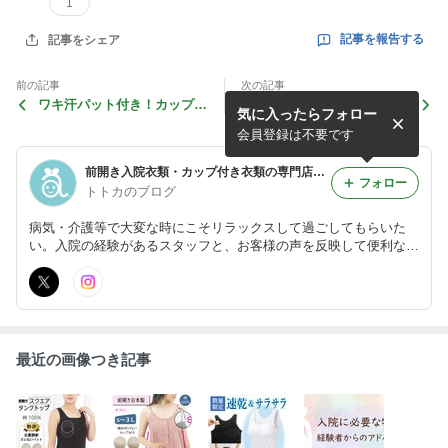
1
記事を報告する
記事をシェア
前の記事
次の記事
ワキ汗パット付き！カップ付
ピンクリボンウォーク2009
気に入ったらフォロー
きタンクトップ
会員登録は不要です
前開き入院衣類・カップ付き衣類の専門店 トトカのスタッフブログ
フォロー
トトカのブログ
病気・介護等で大変な時にこそリラックスして過ごしてもらいた
い。入院の経験があるスタッフと、お客様の声を反映して便利なイ
ンナーや前開きのネグリジェやパジャマを開発しています。 創業1
5年の小さなお店のスタッフブログです。
最近の画像つき記事