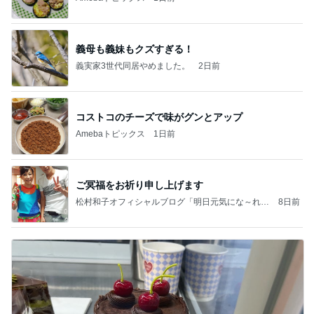
義母も義妹もクズすぎる！
義実家3世代同居やめました。
2日前
コストコのチーズで味がグンとアップ
Amebaトピックス
1日前
ご冥福をお祈り申し上げます
松村和子オフィシャルブログ「明日元気にな～れ」
8日前
Powered by Ameba