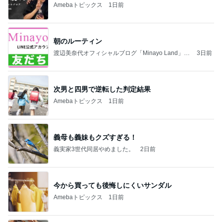
Amebaトピックス
1日前
朝のルーティン
渡辺美奈代オフィシャルブログ「Minayo Land」P
3日前
owered by Ameba
次男と四男で逆転した判定結果
Amebaトピックス
1日前
義母も義妹もクズすぎる！
義実家3世代同居やめました。
2日前
今から買っても後悔しにくいサンダル
Amebaトピックス
1日前