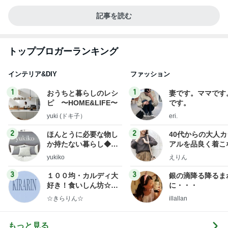
記事を読む
トップブロガーランキング
インテリア&DIY
ファッション
1
1
おうちと暮らしのレシ
妻です。ママです
ピ 〜HOME&LIFE〜
です。
yuki (ドキ子）
eri.
2
2
ほんとうに必要な物し
40代からの大人
か持たない暮らし◆Ke
アルを品良く着こ
ep Life Simple◆〜イ
ファッションブロ
yukiko
えりん
ンテリアのきろく〜
3
3
１００均・カルディ大
銀の滴降る降るま
好き！食いしん坊☆き
に・・・
らりん☆のブログ
☆きらりん☆
illallan
もっと見る