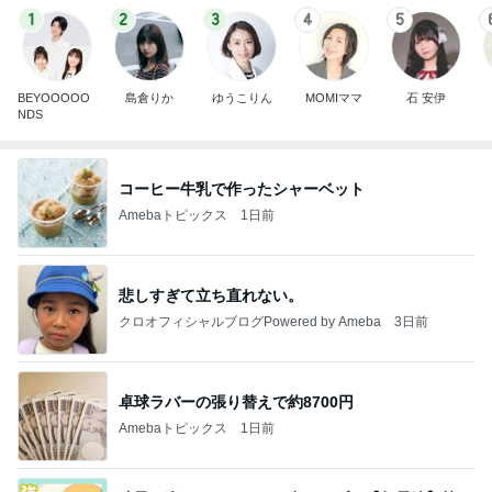
1
2
3
4
5
BEYOOOOO
島倉りか
ゆうこりん
MOMIママ
石 安伊
NDS
コーヒー牛乳で作ったシャーベット
Amebaトピックス
1日前
悲しすぎて立ち直れない。
クロオフィシャルブログPowered by Ameba
3日前
卓球ラバーの張り替えで約8700円
Amebaトピックス
1日前