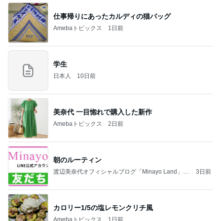
仕事帰りにあったカルディの猫バッグ
Amebaトピックス
1日前
学生
日本人
10日前
美奈代 一目惚れで購入した新作
Amebaトピックス
2日前
朝のルーティン
渡辺美奈代オフィシャルブログ「Minayo Land」P
3日前
owered by Ameba
カロリー1/5の塩レモンクリチ風
Amebaトピックス
1日前