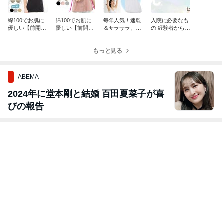
綿100でお肌に
綿100でお肌に
毎年人気！速乾
入院に必要なも
優しい【前開き
優しい【前開き
＆サラサラ、カ
の 経験者からの
カップ付タンク
カップ付キャミ
ップ付きタンク
アドバイス
トップ】首元ス
ソール】ギャザ
トップ再入荷！
クエアタイプ
ーで大人かわい
もっと見る
【数量限定】
い便利キャミ
ABEMA
2024年に堂本剛と結婚 百田夏菜子が喜
びの報告