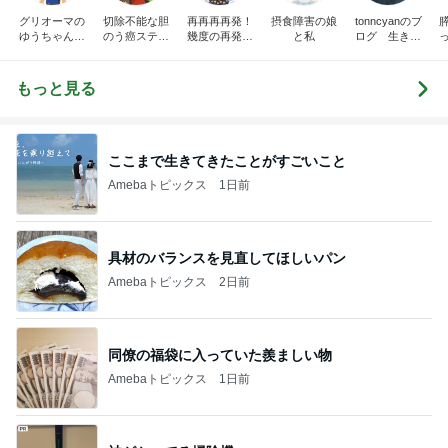
グリオーマの
切除不能な胆
再再再再発！
摂食障害の娘
tonncyanのブ
ゆうちゃんブ
のう癌ステー
幾度の再発も
と私
ログ 生きた
ログ
ジIII闘病記
乗り越える！
証
さくらの幸せ
探求ブログ♬.
もっと見る
*ﾟ
ここまで生きてきたことがすごいこと
Amebaトピックス
1日前
具材のバランスを見直してほしいパン
Amebaトピックス
2日前
同僚の福袋に入っていた羨ましい物
Amebaトピックス
1日前