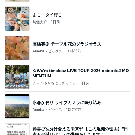
よし、タイ行こ
与儀大介
1日前
高橋英樹 テーブル花のグラジオラス
Amebaトピックス
10時間前
☆We're timelesz LIVE TOUR 2026 episode2 MO
MENTUM
☆☆☆ゆきちにっき☆☆☆
8日前
水森かおり ライブカメラに映り込み
Amebaトピックス
10時間前
㊗️喜びを分け合える未来❣️”【この混沌の理由】”⽇
本も⾦融リセットの準備をしてます ””