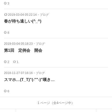
3
2019-03-04 05:22:14
・
ブログ
春が待ち遠しい(^_^)
8
2019-03-04 05:18:23
・
ブログ
第1回 定例会 開会
2
1
2018-11-27 07:16:16
・
ブログ
スマホ…(T_T)"(-""-)"嘆き…
6
1
ページ（全
4
ページ中）