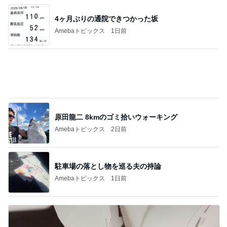
晩酌が進む長芋の簡単おつまみ
Amebaトピックス
1日前
記事を読む
だいた 似合う気がする息子のTシャツ
Amebaトピックス
2日前
応募したい当たった事のないパーティ
Amebaトピックス
22時間前
火やレンジすら使わない豆腐レシピ
Amebaトピックス
2日前