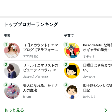
UNIQLOの990円でできるレイヤード
Amebaトピックス
2日前
買い足す予定の重宝したサンダル
Amebaトピックス
2日前
コストコで娘に言われ何も買わぬ夫
Amebaトピックス
1日前
レジェンド松下のなんでもプレゼン！
Amebaトピックス
16時間前
とても心に残った学生の発表