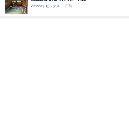
Amebaトピックス
1日前
トップブロガーランキング
美容
子育て
1
1
（旧アカウント）エマ
kosodatefulな毎
ブログ【アラフォー会
オギャ子の暴走～
社売却セカンドライ
エマの日記
オギャ子
フ】
2
2
リトルミニマリストの
日曜日は９時まで
ビューティコラム The
い。
little minimalist's bea
あねっさ／anessa
あべかわ
uty colum
3
3
美人になれる、たくさ
四十路シンパパの
んの魔法
日記
hiromi
はやパパ
もっと見る