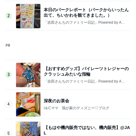
収入アップ目指す転職に夫が反対
Amebaトピックス
1日前
だいた 美味しい梅シソの下拵え
Amebaトピックス
1日前
34000円が10200円になった戦利品
Amebaトピックス
1日前