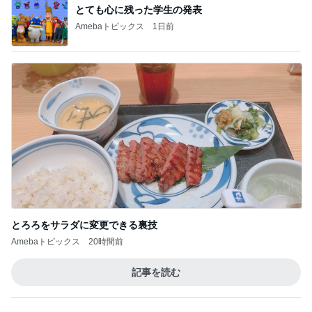
BEYOOOOO
島倉りか
ゆうこりん
MOMIママ
石 安伊
NDS
芸能人・有名人ブログ TOPへ
レジェンド松下のなんでもプレゼン！
Amebaトピックス
16時間前
求めていた体型カバーできるワンピース
Amebaトピックス
2日前
4ヶ月ぶりの通院できつかった坂
Amebaトピックス
1日前