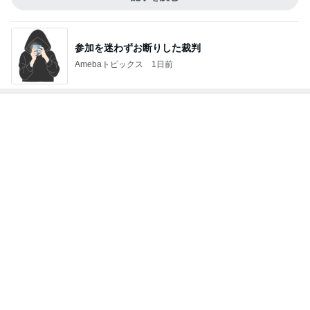
記事を読む
だいたの夫 息子の一声で献立変更
Amebaトピックス
17時間前
カワイイ奴らめと思った子の行動
Amebaトピックス
1日前
娘の赤点回避フォローに月4万
Amebaトピックス
1日前