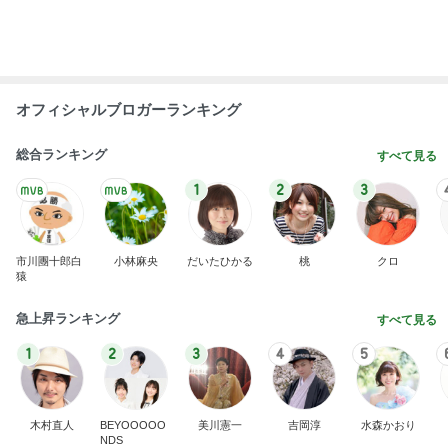
原田龍二 8kmのゴミ拾いウォーキング
Amebaトピックス
2日前
駐車場の落とし物を巡る夫の持論
Amebaトピックス
1日前