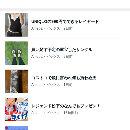
総合ランキング
すべて見る
1
2
3
市川團十郎白
小林麻央
だいたひかる
桃
クロ
猿
急上昇ランキング
すべて見る
1
2
3
4
5
木村直人
BEYOOOOO
美川憲一
吉岡淳
水森かおり
NDS
新登場ランキング
すべて見る
1
2
3
4
5