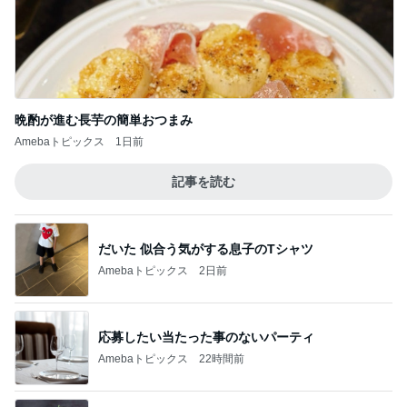
【おすすめグッズ】パイレーツトレジャーの
クラッシュみたいな指輪
3
「吉田さんちのファミリー日記」Powered by Ame
ba 吉田さんファミリーオフィシャルブログ
深夜のお茶会
4
I＆Cママ 我が家のディズニー♡ブログ
【もはや機内販売ではない、機内販売】@JA
L
5
日々是甘露2〜ディズニー風味〜
このジャンルの記事をもっと見る