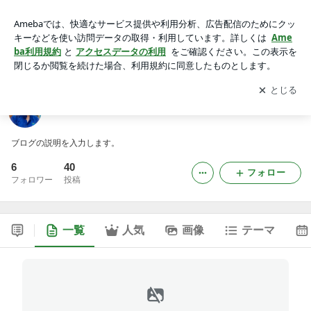
toshi-sakakibaraのブログ
アプリをダウンロードして
ブログの更新通知
を受け取りまし
開く
ょう。
toshi-sakakibaraのブログ
ブログの説明を入力します。
6
40
フォロー
フォロワー
投稿
一覧
人気
画像
テーマ