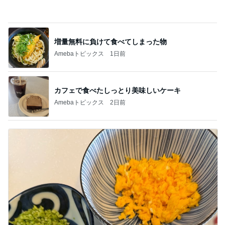
EPSが右肩上がりで増配の期待
Amebaトピックス
16時間前
初めて知った地ビールの冷蔵保存
Amebaトピックス
1日前
夫も娘も頬張ったスタミナおかず
Amebaトピックス
1日前
実母から受けたまさかの嫌がらせ
Amebaトピックス
2日前