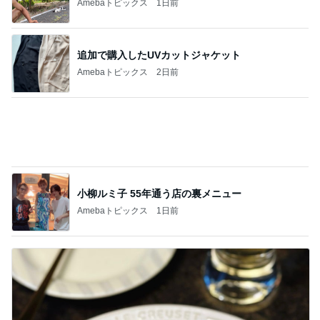
記事を読む
3万安くして面倒になった打合せ
Amebaトピックス
1日前
ジャンル人気記事ランキング
ディズニーレポ
本日のパークレポート（夏休みだけどそこま
で混雑してない東京ディズニーリゾート
1
「吉田さんちのファミリー日記」Powered by Ame
ba 吉田さんファミリーオフィシャルブログ
本日のパークレポート（パークからいったん
出て、ちいかわを観てきました。）
2
「吉田さんちのファミリー日記」Powered by Ame
ba 吉田さんファミリーオフィシャルブログ