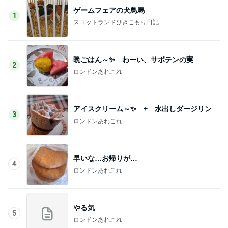
ゲームフェアの犬鳥馬
1
スコットランドひきこもり日記
晩ごはん～✨ わーい、サボテンの実
2
ロンドンあれこれ
アイスクリーム～✨ + 水出しダージリン
3
ロンドンあれこれ
早いな…お帰りが…
4
ロンドンあれこれ
やる気
5
ロンドンあれこれ