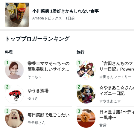
小川菜摘 1番好きかもしれない食事
Amebaトピックス
1日前
トップブロガーランキング
料理
旅行
1
1
栄養士ママそっち～の
「吉田さんちのフ
簡単美味しいサイクル
リー日記」Powere
献立
y Ameba 吉田さ
そっち～
吉田さんファミリー
ミリーオフィシャ
ログ
2
2
☆やまあこ☆さん
ゆうき酒場
ィズニー日記
ゆうき
☆やまあこ☆
3
3
日々是甘露2〜デ
毎日笑顔で過ごしたい
ー風味〜
モモ母さん
甘露