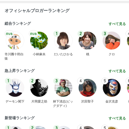
オフィシャルブロガーランキング
総合ランキング
すべて見る
1
2
3
市川團十郎白
小林麻央
だいたひかる
桃
クロ
猿
急上昇ランキング
すべて見る
1
2
3
4
5
デーモン閣下
片岡愛之助
林下清志(ビッ
沢田聖子
金沢克彦
グダディ)
新登場ランキング
すべて見る
1
2
3
4
5