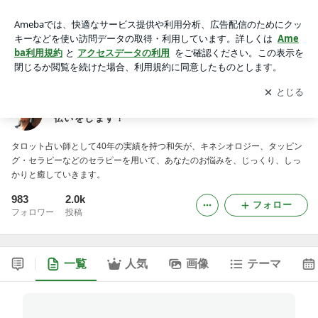
あなたの心、お元気ですか？心の健康を取り戻すお手伝いをし
ます！
アプリをダウンロードして
ブログの更新通知
を受け取りまし
開く
ょう。
あなたの心、お元気ですか？心の健康を取り戻すお手
伝いをします！
タロット占い師として40年の実績を持つ和矢が、キネシオロジー、タッピン
グ・セラピーなどのセラピーを用いて、あなたのお悩みを、じっくり、しっ
かりと癒していきます。
983
2.0k
フォロー
フォロワー
投稿
一覧
人気
画像
テーマ