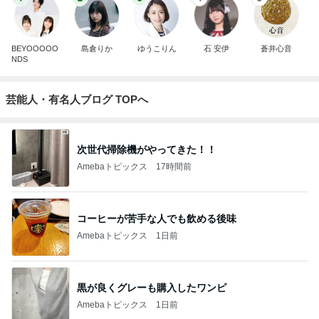
BEYOOOOO
島倉りか
ゆうこりん
石 安伊
蒼井心音
NDS
芸能人・有名人ブログ TOPへ
次世代掃除機がやってきた！！
Amebaトピックス
17時間前
コーヒーが苦手な人でも飲める後味
Amebaトピックス
1日前
黒が良くグレーも購入したワンピ
Amebaトピックス
1日前