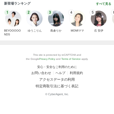
新登場ランキング
すべて見る
1
2
3
4
5
BEYOOOOO
ゆうこりん
島倉りか
MOMIママ
石 安伊
NDS
This site is protected by reCAPTCHA and
the Google
Privacy Policy
and
Terms of Service
apply.
安心・安全なご利用のために
お問い合わせ
ヘルプ
利用規約
アクセスデータの利用
特定商取引法に基づく表記
© CyberAgent, Inc.