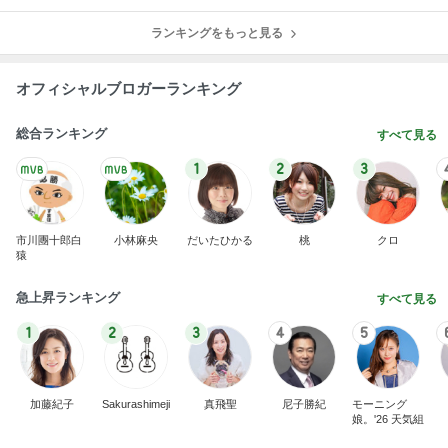
ランキングをもっと見る
オフィシャルブロガーランキング
総合ランキング
すべて見る
1
2
3
市川團十郎白
小林麻央
だいたひかる
桃
クロ
猿
急上昇ランキング
すべて見る
1
2
3
4
5
加藤紀子
Sakurashimeji
真飛聖
尼子勝紀
モーニング
娘。'26 天気組