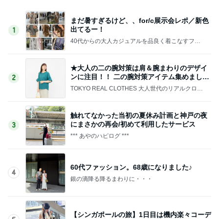
まだ暑すぎるけど、、for/c展示会レポ／新色
出てるー！
1
40代からの大人カジュアルを品良く着こなすファ
ッションブログ
★大人の二の腕対策は肩＆腕まわりのデザイ
ンに注目！！ 二の腕対策アイテム集めました
2
♪
TOKYO REAL CLOTHES 大人世代のリアルクロー
ズ
触れてなかった当初の夏休み計画と神戸の夜
にまさかの再会/初めて利用したサービス
3
*** あやのハピログ ***
60代ファッション。68歳になりました♪
4
銀の滴降る降るまわりに・・・
【シンガポールの旅】1日目は機内楽々コーデ