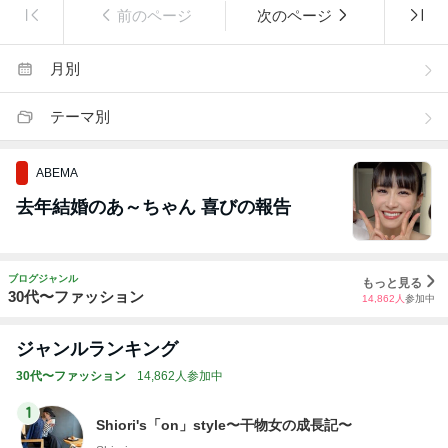
前のページ
次のページ
月別
テーマ別
ABEMA
去年結婚のあ～ちゃん 喜びの報告
ブログジャンル
もっと見る
30代〜ファッション
14,862
人
参加中
ジャンルランキング
30代〜ファッション
14,862人参加中
1
Shiori's「on」style〜干物女の成長記〜