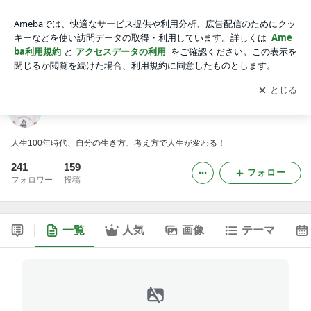
ライフシフト研究家 井上野乃花 公式ブログ
アプリをダウンロードして
ブログの更新通知
を受け取りまし
開く
ょう。
ライフシフト研究家 井上野乃花 公式ブログ
人生100年時代、自分の生き方、考え方で人生が変わる！
241
159
フォロー
フォロワー
投稿
一覧
人気
画像
テーマ