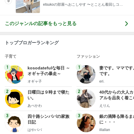
5
etsukoの部屋へおこしやす 〜とことん着回しコー
デ術〜
このジャンルの記事をもっと見る
トップブロガーランキング
子育て
ファッション
1
1
kosodatefulな毎日 ～
妻です。ママです
オギャ子の暴走～
です。
オギャ子
eri.
2
2
日曜日は９時まで寝た
40代からの大人
い。
アルを品良く着こ
ファッションブロ
あべかわ
えりん
3
3
四十路シンパパの家族
銀の滴降る降るま
日記
に・・・
はやパパ
illallan