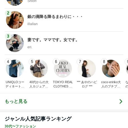
Shiori
2
銀の滴降る降るまわりに・・・
illallan
3
妻です。ママです。女です。
eri.
4
5
6
7
8
UNIQLOコー
40代からの大
TOKYO REAL
*** あやのハピ
coco-eririko大
ディネート日
人カジュアル
CLOTHES 大
ログ ***
人のプチプラ
記
を品良く着こ
人世代のリア
mixコーデ
なすファッシ
ルクローズ
ョンブログ
もっと見る
ジャンル人気記事ランキング
30代〜ファッション