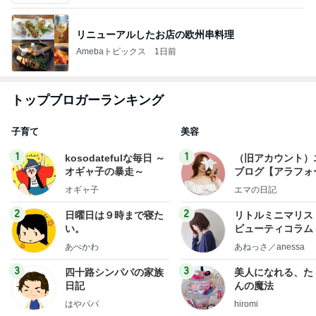
リニューアルしたお店の欧州串料理
Amebaトピックス
1日前
トップブロガーランキング
子育て
美容
1
1
kosodatefulな毎日 ～
（旧アカウント）
オギャ子の暴走～
ブログ【アラフォ
社売却セカンドラ
オギャ子
エマの日記
フ】
2
2
日曜日は９時まで寝た
リトルミニマリス
い。
ビューティコラム 
little minimalist'
あべかわ
あねっさ／anessa
uty colum
3
3
四十路シンパパの家族
美人になれる、た
日記
んの魔法
はやパパ
hiromi