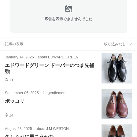
広告を表示できませんでした
記事の表示
絞り込みなし
January 14, 2026
・
about EDWARD GREEN
エドワードグリーン ドーバーのつま先補
強
11
September 05, 2025
・
for gentlemen
ポッコリ
14
August 23, 2025
・
about J.M.WESTON
久しぶりに履こうかな