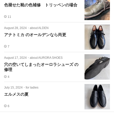
色褪せた靴の色補修 トリッペンの場合
11
August 28, 2024
・
about ALDEN
アナトミカ のオールデンなら尚更
7
August 17, 2024
・
about AURORA SHOES
穴の空いてしまったオーロラシューズ の
修理
4
July 15, 2024
・
for ladies
エルメスの夏
6