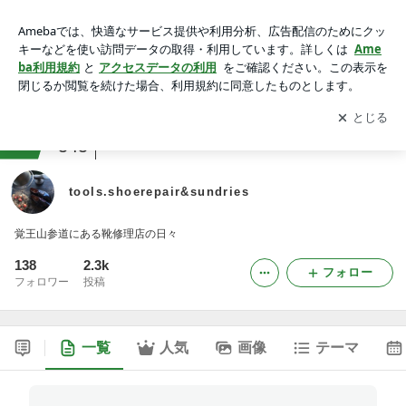
tools.shoerepair&sundries
アプリをダウンロードして
ブログの更新通知
を受け取りまし
開く
ょう。
ranking
アラサージャンル
545
tools.shoerepair&sundries
覚王山参道にある靴修理店の日々
138
2.3k
フォロー
フォロワー
投稿
一覧
人気
画像
テーマ