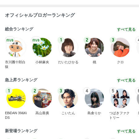
オフィシャルブロガーランキング
総合ランキング
すべて見る
1
2
3
市川團十郎白
小林麻央
だいたひかる
桃
クロ
猿
急上昇ランキング
すべて見る
1
2
3
4
5
EBiDAN 39&Ki
高山善廣
こいたん
島倉りか
つばきファク
DS
トリー
新登場ランキング
すべて見る