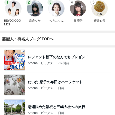
1
2
3
4
5
BEYOOOOO
島倉りか
ゆうこりん
石 安伊
蒼井心音
NDS
芸能人・有名人ブログ TOPへ
レジェンド松下のなんでもプレゼン！
Amebaトピックス
17時間前
だいた 息子の布団はハーフケット
Amebaトピックス
1日前
急遽決めた箱根と三嶋大社への旅行
Amebaトピックス
1日前