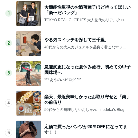
★機能性重視のお洒落迷子ほど持ってほしい
「楽〜だバッグ」
1
TOKYO REAL CLOTHES 大人世代のリアルクロー
ズ
やる気スイッチを探して三千里。
2
40代からの大人カジュアルを品良く着こなすファ
ッションブログ
急遽変更になった夏休み旅行、初めての甲子
園球場へ
3
*** あやのハピログ ***
楽天、最近美味しかったお取り寄せと「楽」
の前借り
4
50代からの無理しないおしゃれ nodoka’s Blog
定価で買ったパンツが20％OFFになってま
す！！
5