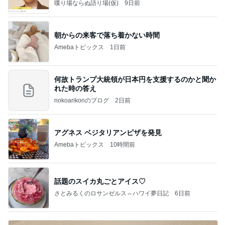
喋り場ならぬ語り場(仮)
9日前
朝からの来客で落ち着かない時間
Amebaトピックス
1日前
何故トランプ大統領が日本円を支援するのかと聞か
れた時の答え
nokoarikonのブログ
2日前
アグネス ベジタリアンピザを発見
Amebaトピックス
10時間前
話題のスイカ丸ごとアイス♡
さとみるくのロサンゼルス⇔ハワイ夢日記
6日前