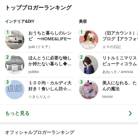
トップブロガーランキング
インテリア&DIY
美容
1
1
おうちと暮らしのレシ
（旧アカウント）
ピ 〜HOME&LIFE〜
ブログ【アラフォ
社売却セカンドラ
yuki (ドキ子）
エマの日記
フ】
2
2
ほんとうに必要な物し
リトルミニマリス
か持たない暮らし◆Ke
ビューティコラム 
ep Life Simple◆〜イ
little minimalist'
yukiko
あねっさ／anessa
ンテリアのきろく〜
uty colum
3
3
１００均・カルディ大
美人になれる、た
好き！食いしん坊☆き
んの魔法
らりん☆のブログ
☆きらりん☆
hiromi
もっと見る
オフィシャルブロガーランキング