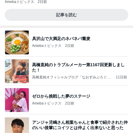
Amebaトピックス
2日前
記事を読む
具沢山で大満足のネバネバ蕎麦
Amebaトピックス
2日前
高橋直純のトラブルメーカー第1167回更新しまし
た！
高橋直純オフィシャルブログ「なおずみぶろぐ」
11日前
Powered by Ameba
ゼロから挑戦した夢のステージ
Amebaトピックス
2日前
アンジャ児嶋さん相葉ちゃんと食事で紹介された仲
のいい後輩にコイツとは仲よく出来ないと思った