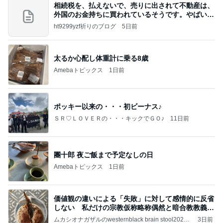
相続税を、払えないで、売りに出されて不動産は、
外国のお金持ちに買われているそうです。やばいで
すよ
ht9299yzf祈りのブログ
5日前
太るか心配し体重計に乗る8歳
Amebaトピックス
1日前
ポッキー以来の・・・初ビーナス♪
ＳＲ♡ＬＯＶＥＲの・・・キックでＧＯ♪
11日前
團十郎 夜ご飯まで予定なしの日
Amebaトピックス
1日前
価値観の違いによる「失敗」に対して感情的に反省
しない 私だけの宗教仮称略称偶然と暗合教教義候
補
ムカシオナガザルのwesternblack brain stool2024
3日前