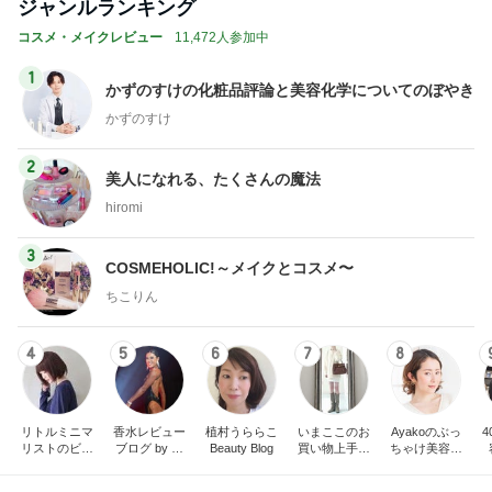
ジャンルランキング
コスメ・メイクレビュー
11,472人参加中
1
かずのすけの化粧品評論と美容化学についてのぼやき
かずのすけ
2
美人になれる、たくさんの魔法
hiromi
3
COSMEHOLIC!～メイクとコスメ〜
ちこりん
4
5
6
7
8
リトルミニマ
香水レビュー
植村うららこ
いまここのお
Ayakoのぶっ
リストのビュ
ブログ by 箸
Beauty Blog
買い物上手に
ちゃけ美容会
ーティコラム
休メ お桃
なりたい！
議
The little minim