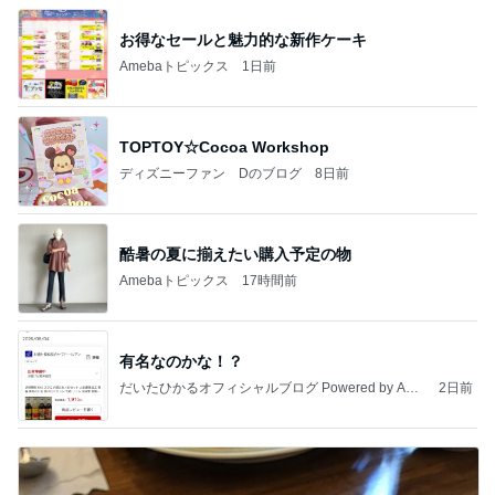
お得なセールと魅力的な新作ケーキ
Amebaトピックス
1日前
TOPTOY☆Cocoa Workshop
ディズニーファン Dのブログ
8日前
酷暑の夏に揃えたい購入予定の物
Amebaトピックス
17時間前
有名なのかな！？
だいたひかるオフィシャルブログ Powered by Ame
2日前
ba