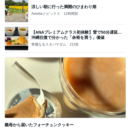
涼しい朝に行った満開のひまわり畑
Amebaトピックス
12時間前
【ANAプレミアムクラス初体験】雷で50分遅延…
沖縄往復で分かった「余裕を買う」価値
華麗なるスタバマダム
2日前
義母から届いたフォーチュンクッキー