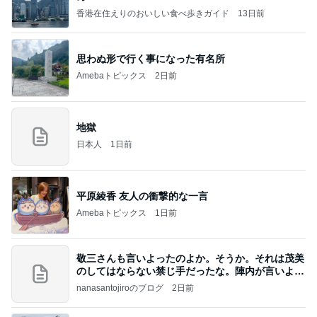
香港在住えりのおいしい食べ歩きガイド
13日前
思わぬ形で行く事になった有名所
Amebaトピックス
2日前
地獄
日本人
1日前
平原綾香 友人の衝撃的な一言
Amebaトピックス
1日前
敬三さんも言いよったのよか。そうか。それは茂美
のしてはならない禁じ手だったな。陣内が言いよる
のよ
nanasantojiroのブログ
2日前