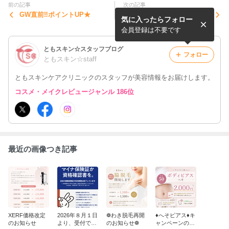
前の記事
次の記事
GW直前‼︎ポイントUP★
【訂正】ご予約のキャンセル
気に入ったらフォロー
について
会員登録は不要です
ともスキン☆スタッフブログ
フォロー
ともスキン☆staff
ともスキンケアクリニックのスタッフが美容情報をお届けします。
コスメ・メイクレビュージャンル 186位
最近の画像つき記事
XERF価格改定
2026年８月１日
❁わき脱毛再開
♦へそピアス♦キ
のお知らせ
より、受付では
のお知らせ❁
ャンペーンのお