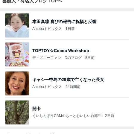
芸能人・有名人ブログ TOPへ
本田真凜 喜びの報告に祝福と反響
Amebaトピックス
1日前
TOPTOY☆Cocoa Workshop
ディズニーファン Dのブログ
8日前
キャシー中島の29歳で亡くなった長女
Amebaトピックス
24時間前
開卡
くいしんぼうCAMのもっとおいしい台湾!!!!
2日前