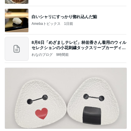
年（令和6）11月25日以来減酒断煙再開ムカシオナ
ガザル
白いシャリにすっかり惚れ込んだ鮨
Amebaトピックス
1日前
8月6日「めざましテレビ」林佑香さん着用のウィル
セレクションの小花刺繍タックスリーブカーディガ
ン
れなのブログ
9時間前