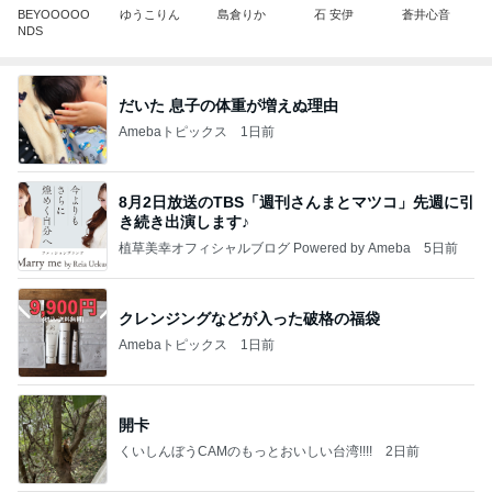
BEYOOOOO
ゆうこりん
島倉りか
石 安伊
蒼井心音
NDS
だいた 息子の体重が増えぬ理由
Amebaトピックス
1日前
8月2日放送のTBS「週刊さんまとマツコ」先週に引
き続き出演します♪
植草美幸オフィシャルブログ Powered by Ameba
5日前
クレンジングなどが入った破格の福袋
Amebaトピックス
1日前
開卡
くいしんぼうCAMのもっとおいしい台湾!!!!
2日前