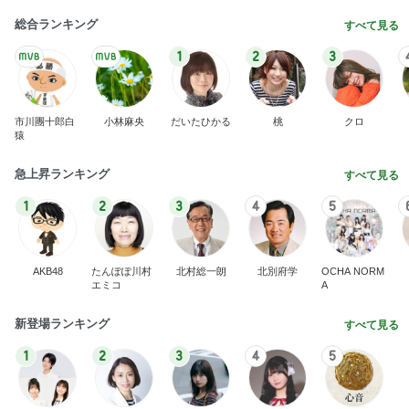
総合ランキング
すべて見る
1
2
3
市川團十郎白
小林麻央
だいたひかる
桃
クロ
猿
急上昇ランキング
すべて見る
1
2
3
4
5
AKB48
たんぽぽ川村
北村総一朗
北別府学
OCHA NORM
エミコ
A
新登場ランキング
すべて見る
1
2
3
4
5